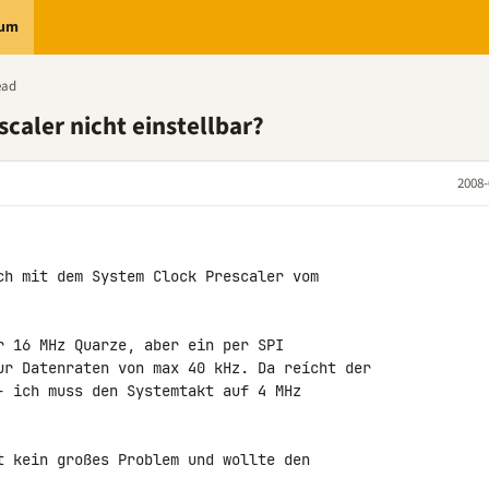
rum
ead
caler nicht einstellbar?
2008-
ch mit dem System Clock Prescaler vom 

r 16 MHz Quarze, aber ein per SPI 

ur Datenraten von max 40 kHz. Da reícht der 

- ich muss den Systemtakt auf 4 MHz 

t kein großes Problem und wollte den 
