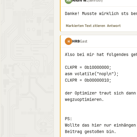
André W.
(sefiroth)
AW
Danke! Musste wirklich sts be
Markierten Text zitieren
Antwort
HRB
Gast
H
Also bei mir hat folgendes geh
CLKPR = 0b10000000;

asm volatile("nop\n");

CLKPR = 0b00000010;

der Optimizer traut sich dann
wegzuoptimieren.

PS:

Wollte das hier nur einhängen
Beitrag gestoßen bin.