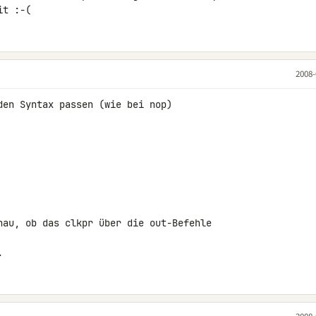
it :-(
2008-
den Syntax passen (wie bei nop)

nau, ob das clkpr über die out-Befehle 

.