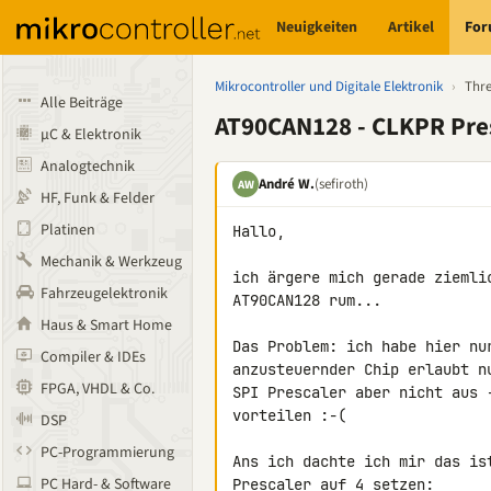
Neuigkeiten
Artikel
Fo
Mikrocontroller und Digitale Elektronik
›
Thr
Alle Beiträge
AT90CAN128 - CLKPR Pres
µC & Elektronik
Analogtechnik
André W.
(sefiroth)
AW
HF, Funk & Felder
Platinen
Hallo,

Mechanik & Werkzeug
ich ärgere mich gerade ziemli
Fahrzeugelektronik
AT90CAN128 rum...

Haus & Smart Home
Das Problem: ich habe hier nu
Compiler & IDEs
anzusteuernder Chip erlaubt n
FPGA, VHDL & Co.
SPI Prescaler aber nicht aus 
vorteilen :-(

DSP
PC-Programmierung
Ans ich dachte ich mir das is
PC Hard- & Software
Prescaler auf 4 setzen:
