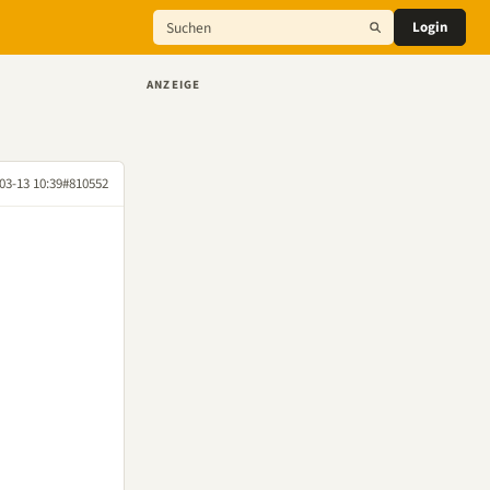
Login
ANZEIGE
03-13 10:39
#810552