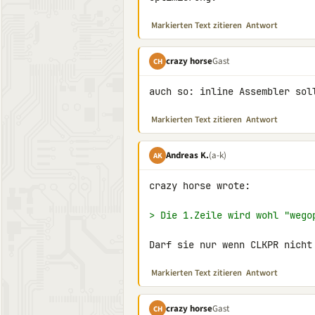
Markierten Text zitieren
Antwort
crazy horse
Gast
CH
auch so: inline Assembler sol
Markierten Text zitieren
Antwort
Andreas K.
(a-k)
AK
crazy horse wrote:

> Die 1.Zeile wird wohl "wego
Darf sie nur wenn CLKPR nicht
Markierten Text zitieren
Antwort
crazy horse
Gast
CH