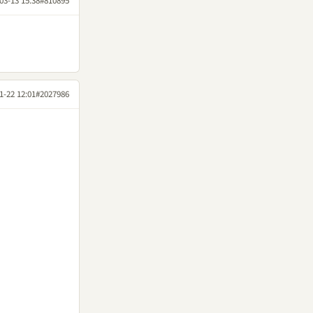
03-13 15:38
#810895
1-22 12:01
#2027986