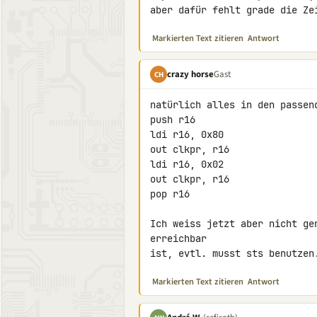
aber dafür fehlt grade die Ze
Markierten Text zitieren
Antwort
crazy horse
Gast
CH
natürlich alles in den passen
push r16

ldi r16, 0x80

out clkpr, r16

ldi r16, 0x02

out clkpr, r16

pop r16

Ich weiss jetzt aber nicht ge
erreichbar

ist, evtl. musst sts benutzen
Markierten Text zitieren
Antwort