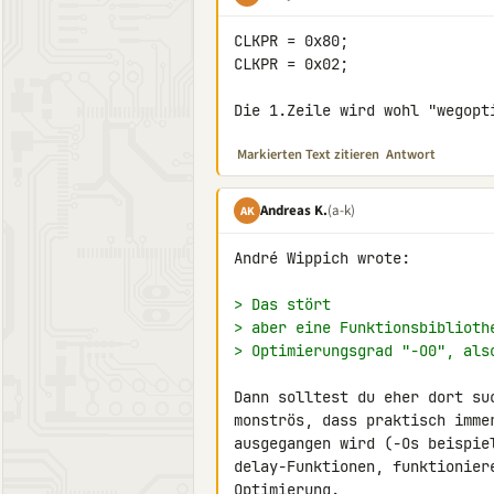
CLKPR = 0x80;

CLKPR = 0x02;

Die 1.Zeile wird wohl "wegopt
Markierten Text zitieren
Antwort
Andreas K.
(a-k)
AK
André Wippich wrote:

> Das stört
> aber eine Funktionsbiblioth
> Optimierungsgrad "-O0", als
Dann solltest du eher dort su
monströs, dass praktisch imme
ausgegangen wird (-Os beispiel
delay-Funktionen, funktionier
Optimierung.