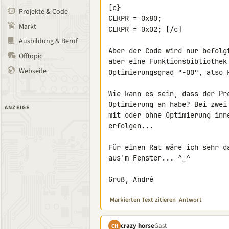
[c}

Projekte & Code
CLKPR = 0x80;

Markt
CLKPR = 0x02; [/c]

Ausbildung & Beruf
Aber der Code wird nur befolg
Offtopic
aber eine Funktionsbibliothek
Webseite
Optimierungsgrad "-O0", also k
Wie kann es sein, dass der Pr
Optimierung an habe? Bei zwei
ANZEIGE
mit oder ohne Optimierung inn
erfolgen...

Für einen Rat wäre ich sehr d
aus'm Fenster... ^_^

Gruß, André
Markierten Text zitieren
Antwort
crazy horse
Gast
CH