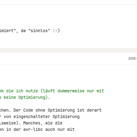
imiert", da "sinnlos" :-)
2008-
ek die ich nutze (läuft dummerweise nur mit
o keine Optimierung).
chen. Der Code ohne Optimierung ist derart 

r von eingeschalteter Optimierung 

sweise). Manches, wie die 

en in der avr-libc auch nur mit 
