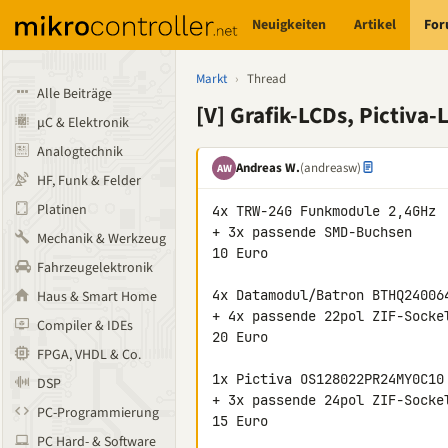
Neuigkeiten
Artikel
Fo
Markt
›
Thread
Alle Beiträge
[V] Grafik-LCDs, Pictiv
µC & Elektronik
Analogtechnik
Andreas W.
(andreasw)
AW
HF, Funk & Felder
Platinen
4x TRW-24G Funkmodule 2,4GHz

+ 3x passende SMD-Buchsen

Mechanik & Werkzeug
10 Euro

Fahrzeugelektronik
4x Datamodul/Batron BTHQ24006
Haus & Smart Home
+ 4x passende 22pol ZIF-Sockel
Compiler & IDEs
20 Euro

FPGA, VHDL & Co.
1x Pictiva OS128022PR24MY0C10
DSP
+ 3x passende 24pol ZIF-Sockel
PC-Programmierung
15 Euro

PC Hard- & Software