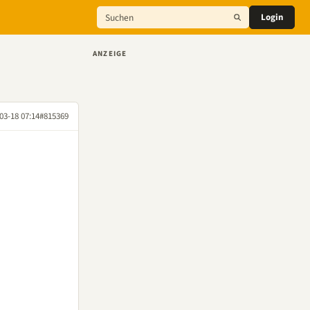
Login
ANZEIGE
03-18 07:14
#815369