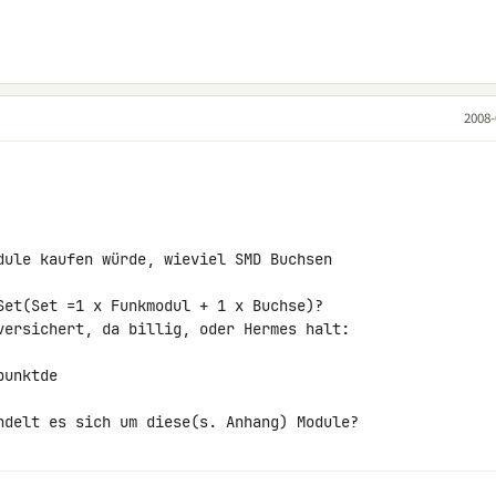
2008-
dule kaufen würde, wieviel SMD Buchsen 

Set(Set =1 x Funkmodul + 1 x Buchse)?

versichert, da billig, oder Hermes halt: 

unktde

ndelt es sich um diese(s. Anhang) Module?
