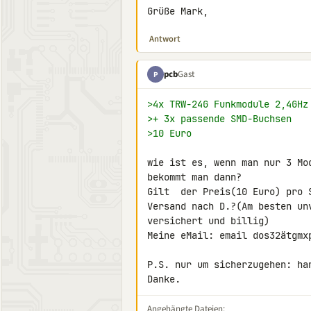
Grüße Mark,
Antwort
pcb
Gast
P
>4x TRW-24G Funkmodule 2,4GHz
>+ 3x passende SMD-Buchsen
>10 Euro
wie ist es, wenn man nur 3 Mo
bekommt man dann?

Gilt  der Preis(10 Euro) pro 
Versand nach D.?(Am besten un
versichert und billig)

Meine eMail: email dos32ätgmxp
P.S. nur um sicherzugehen: ha
Danke.
Angehängte Dateien: