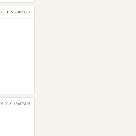
03-31 15:58
#828861
05-20 21:43
#873126