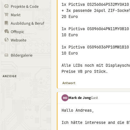
1x Pictiva OS256064PS32MY0A10
Projekte & Code
+ 3x passende 24pol ZIF-Sockel
Markt
20 Euro

Ausbildung & Beruf
1x Pictiva OS096064PN11MY0B10 
Offtopic
10 Euro

Webseite
1x Pictiva OS096036PP10MW1B10 
10 Euro

Bildergalerie
Alle LCDs noch mit Displayschu
Preise VB pro Stück.
ANZEIGE
Antwort
Mark de Jong
Gast
MD
Hallo Andreas,

Ich hätte interesse and die BT