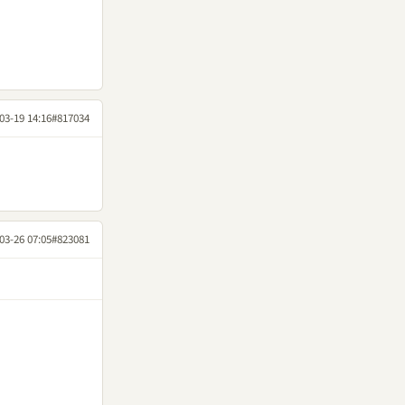
03-19 14:16
#817034
03-26 07:05
#823081