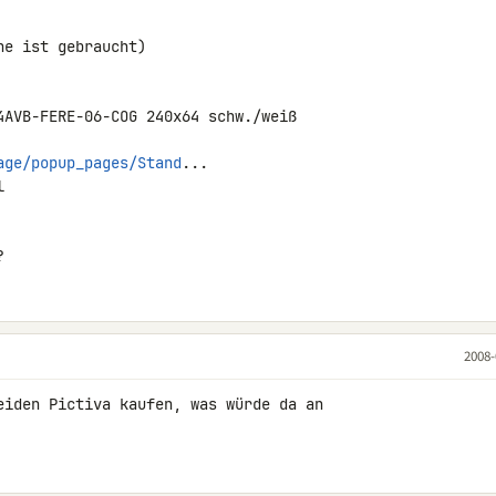
e ist gebraucht)

4AVB-FERE-06-COG 240x64 schw./weiß

age/popup_pages/Stand
...



?
2008-
eiden Pictiva kaufen, was würde da an 
