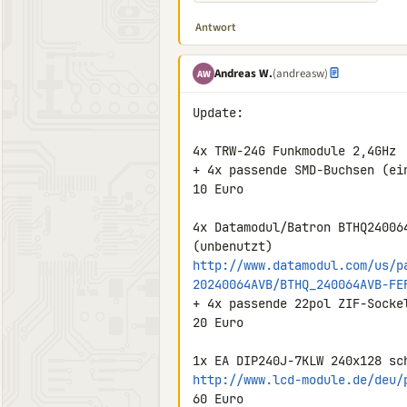
Antwort
Andreas W.
(andreasw)
AW
Update:

4x TRW-24G Funkmodule 2,4GHz

+ 4x passende SMD-Buchsen (ein
10 Euro

4x Datamodul/Batron BTHQ24006
http://www.datamodul.com/us/p
20240064AVB/BTHQ_240064AVB-FE
+ 4x passende 22pol ZIF-Sockel
20 Euro

http://www.lcd-module.de/deu/
60 Euro
