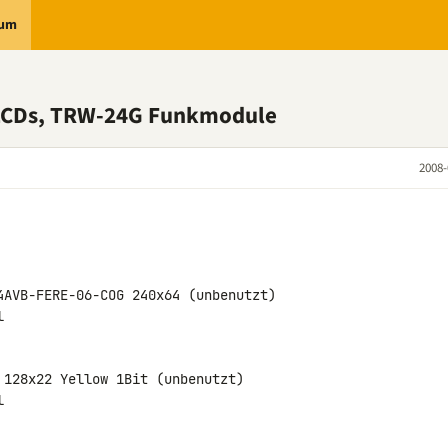
rum
a-LCDs, TRW-24G Funkmodule
2008-
4AVB-FERE-06-COG 240x64 (unbenutzt)



 128x22 Yellow 1Bit (unbenutzt)


