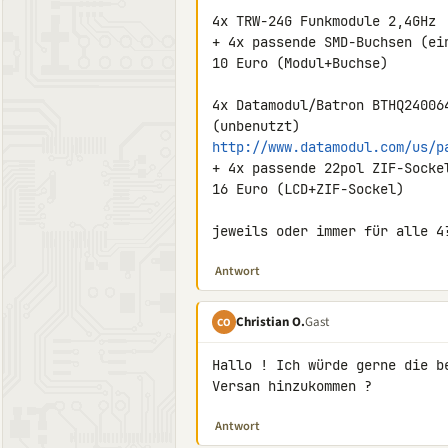
4x TRW-24G Funkmodule 2,4GHz

+ 4x passende SMD-Buchsen (ein
10 Euro (Modul+Buchse)

4x Datamodul/Batron BTHQ24006
http://www.datamodul.com/us/p
+ 4x passende 22pol ZIF-Sockel
16 Euro (LCD+ZIF-Sockel)

jeweils oder immer für alle 4
Antwort
Christian O.
Gast
CO
Hallo ! Ich würde gerne die b
Versan hinzukommen ?
Antwort