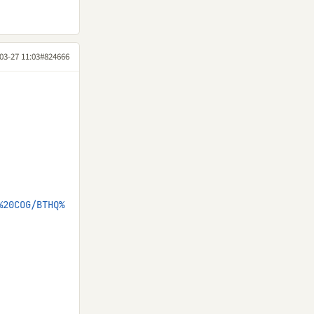
03-27 11:03
#824666
%20COG/BTHQ%