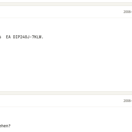
2008-
  EA DIP240J-7KLW.

2008-
hen?
