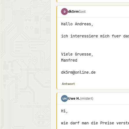
dk5rm
Gast
D
Hallo Andreas,

ich interessiere mich fuer das
Viele Gruesse,

Manfred

dk5rm@online.de
Antwort
Uwe H.
(mistert)
UH
Hi,

wie darf man die Preise verste