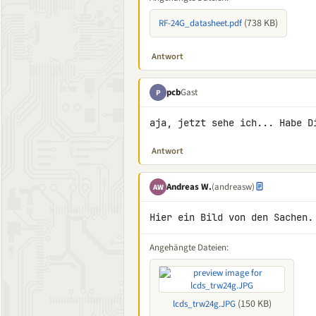
(738 KB)
RF-24G_datasheet.pdf
Antwort
pcb
Gast
P
aja, jetzt sehe ich... Habe D
Antwort
Andreas W.
(andreasw)
AW
Hier ein Bild von den Sachen.
Angehängte Dateien:
(150 KB)
lcds_trw24g.JPG