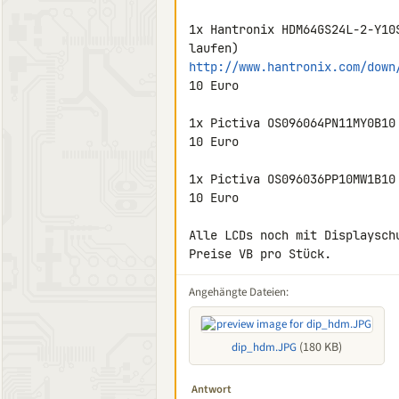
1x Hantronix HDM64GS24L-2-Y10
http://www.hantronix.com/down
10 Euro

1x Pictiva OS096064PN11MY0B10 
10 Euro

1x Pictiva OS096036PP10MW1B10 
10 Euro

Alle LCDs noch mit Displayschu
Preise VB pro Stück.
Angehängte Dateien:
(180 KB)
dip_hdm.JPG
Antwort