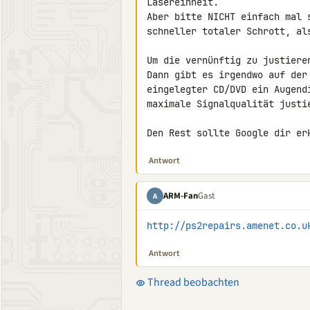
Lasereinheit.

Aber bitte NICHT einfach mal 
schneller totaler Schrott, als
Um die vernünftig zu justieren
Dann gibt es irgendwo auf der
eingelegter CD/DVD ein Augend
maximale Signalqualität justie
Den Rest sollte Google dir er
Antwort
ARM-Fan
Gast
A
http://ps2repairs.amenet.co.u
Antwort
Thread beobachten