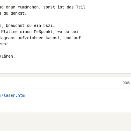
so dran rumdrehen, sonst ist das Teil

 du denkst.

, brauchst du ein Oszi.

 Platine einen Meßpunkt, wo du bei

iagramm aufzeichnen kannst, und auf

rst.

klären.
2008-
k/laser.htm