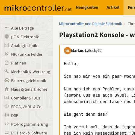
Neuigkeiten
Artikel
Fo
Mikrocontroller und Digitale Elektronik
›
Thr
Alle Beiträge
Playstation2 Konsole - w
µC & Elektronik
Analogtechnik
Markus L.
(lucky79)
ML
HF, Funk & Felder
Platinen
Hallo,

Mechanik & Werkzeug
ich hab mir von ein paar Woch
Fahrzeugelektronik
Nun hab ich das Problem, dass
Haus & Smart Home
(sowohl CDs als auch DVDs). E
Compiler & IDEs
wahrscheinlich der Laser neu k
FPGA, VHDL & Co.
Wie geht denn das?

DSP
PC-Programmierung
Ich vermut mal, dass da irgen
PC Hard- & Software
hab ich kein Messequipment fü