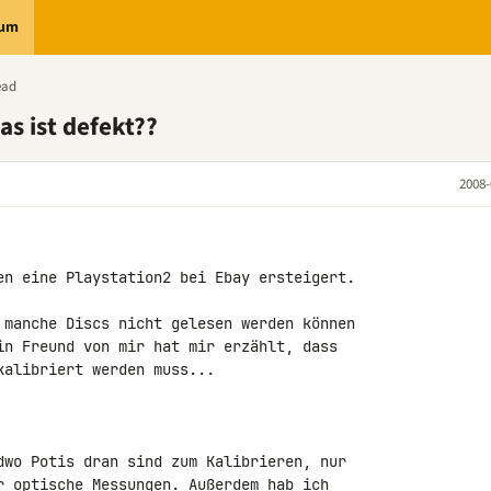
rum
ead
as ist defekt??
2008-
en eine Playstation2 bei Ebay ersteigert.

 manche Discs nicht gelesen werden können 

in Freund von mir hat mir erzählt, dass 

alibriert werden muss...

dwo Potis dran sind zum Kalibrieren, nur 

r optische Messungen. Außerdem hab ich 
