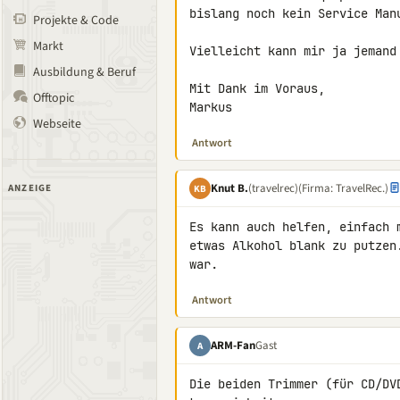
bislang noch kein Service Manu
Projekte & Code
Markt
Vielleicht kann mir ja jemand 
Ausbildung & Beruf
Mit Dank im Voraus,

Offtopic
Markus
Webseite
Antwort
Knut B.
(travelrec)
(Firma: TravelRec.)
ANZEIGE
KB
Es kann auch helfen, einfach 
etwas Alkohol blank zu putzen
war.
Antwort
ARM-Fan
Gast
A
Die beiden Trimmer (für CD/DV