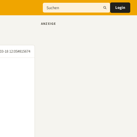
Login
ANZEIGE
03-18 12:05
#815674