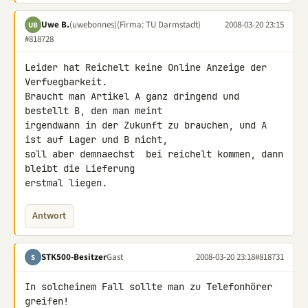
Uwe B.
(uwebonnes)
(Firma: TU Darmstadt)
2008-03-20 23:15
UB
#818728
Leider hat Reichelt keine Online Anzeige der 
Verfuegbarkeit.

Braucht man Artikel A ganz dringend und 
bestellt B, den man meint 

irgendwann in der Zukunft zu brauchen, und A 
ist auf Lager und B nicht, 

soll aber demnaechst  bei reichelt kommen, dann 
bleibt die Lieferung 

erstmal liegen.
Antwort
STK500-Besitzer
Gast
2008-03-20 23:18
#818731
S
In solcheinem Fall sollte man zu Telefonhörer 
greifen!