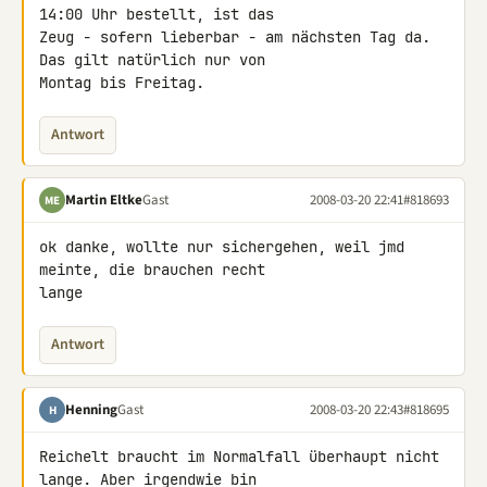
14:00 Uhr bestellt, ist das 

Zeug - sofern lieberbar - am nächsten Tag da. 
Das gilt natürlich nur von 

Montag bis Freitag.
Antwort
Martin Eltke
Gast
2008-03-20 22:41
#818693
ME
ok danke, wollte nur sichergehen, weil jmd 
meinte, die brauchen recht 

lange
Antwort
Henning
Gast
2008-03-20 22:43
#818695
H
Reichelt braucht im Normalfall überhaupt nicht 
lange. Aber irgendwie bin 
