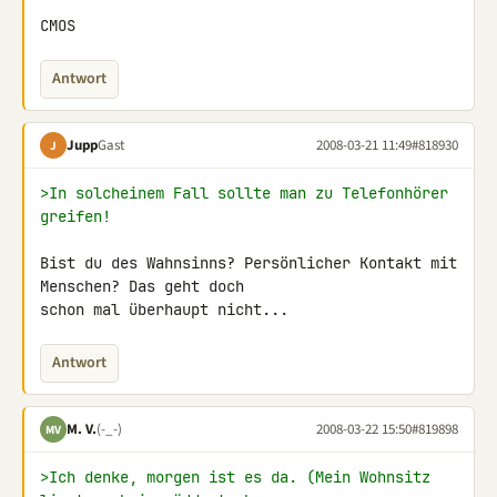
CMOS
Antwort
Jupp
Gast
2008-03-21 11:49
#818930
J
>In solcheinem Fall sollte man zu Telefonhörer 
greifen!
Bist du des Wahnsinns? Persönlicher Kontakt mit 
Menschen? Das geht doch 

schon mal überhaupt nicht...
Antwort
M. V.
(-_-)
2008-03-22 15:50
#819898
MV
>Ich denke, morgen ist es da. (Mein Wohnsitz 