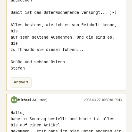
abgegeben.

Damit ist das Osterwochenende versorgt... ;-)

Alles bestens, wie ich es von Reichelt kenne, 
bis

auf sehr seltene Ausnahmen, und die sind es, 
die

zu Threads wie diesem führen...

Grüße und schöne Ostern

Stefan
Antwort
Michael J.
(juston)
2008-03-22 16:30
#819943
MJ
Hallo,

habe am Sonntag bestellt und heute ist alles 
bis auf einen Artikel 

gekommen. Jetzt habe ich hier unter anderem ein 