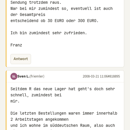
Sendung trotzdem raus.

War bei mir zumindest so, eventuell ist auch 
der Gesamtpreis 

entscheidend ob 30 EURO oder 300 EURO.

Ich bin zumindest sehr zufrieden.

Franz
Antwort
Sven L.
(friemler)
2008-03-21 11:06
#818895
SL
Seitdem R das neue Lager hat geht's doch sehr 
schnell, zumindest bei 

mir.

Die letzten Bestellungen waren immer innerhalb 
2 Arbeitstagen angekommen 

und ich wohne im süddeutschen Raum, also auch 