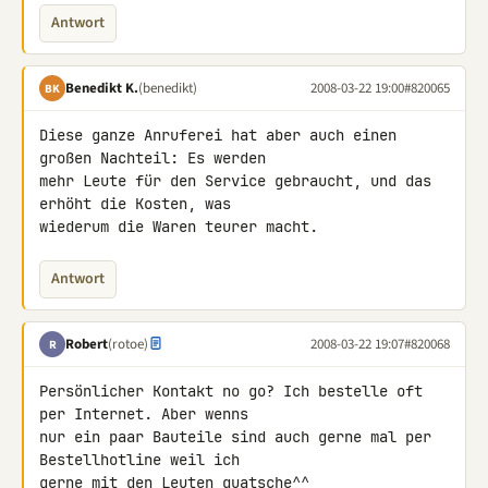
Antwort
Benedikt K.
(benedikt)
2008-03-22 19:00
#820065
BK
Diese ganze Anruferei hat aber auch einen 
großen Nachteil: Es werden 

mehr Leute für den Service gebraucht, und das 
erhöht die Kosten, was 

wiederum die Waren teurer macht.
Antwort
Robert
(rotoe)
2008-03-22 19:07
#820068
R
Persönlicher Kontakt no go? Ich bestelle oft 
per Internet. Aber wenns 

nur ein paar Bauteile sind auch gerne mal per 
Bestellhotline weil ich 

gerne mit den Leuten quatsche^^