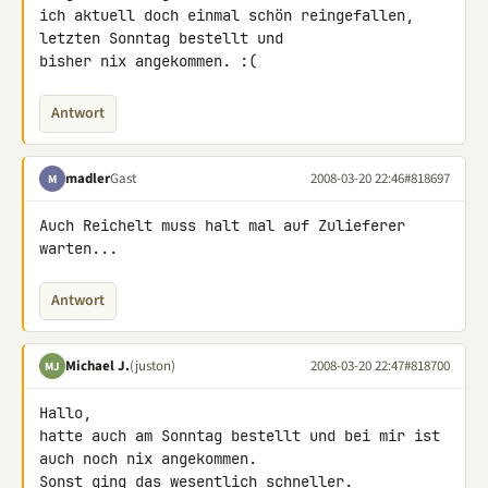
ich aktuell doch einmal schön reingefallen, 
letzten Sonntag bestellt und 

bisher nix angekommen. :(
Antwort
madler
Gast
2008-03-20 22:46
#818697
M
Auch Reichelt muss halt mal auf Zulieferer 
warten...
Antwort
Michael J.
(juston)
2008-03-20 22:47
#818700
MJ
Hallo,

hatte auch am Sonntag bestellt und bei mir ist 
auch noch nix angekommen.

Sonst ging das wesentlich schneller.
