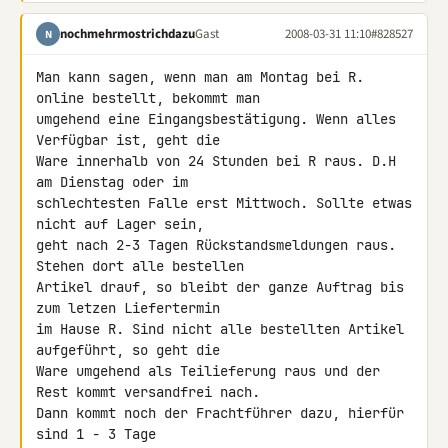
nochmehrmostrichdazu
Gast
2008-03-31 11:10
#828527
N
Man kann sagen, wenn man am Montag bei R. 
online bestellt, bekommt man 

umgehend eine Eingangsbestätigung. Wenn alles 
Verfügbar ist, geht die 

Ware innerhalb von 24 Stunden bei R raus. D.H 
am Dienstag oder im 

schlechtesten Falle erst Mittwoch. Sollte etwas 
nicht auf Lager sein, 

geht nach 2-3 Tagen Rückstandsmeldungen raus. 
Stehen dort alle bestellen 

Artikel drauf, so bleibt der ganze Auftrag bis 
zum letzen Liefertermin 

im Hause R. Sind nicht alle bestellten Artikel 
aufgeführt, so geht die 

Ware umgehend als Teilieferung raus und der 
Rest kommt versandfrei nach. 

Dann kommt noch der Frachtführer dazu, hierfür 
sind 1 - 3 Tage 
