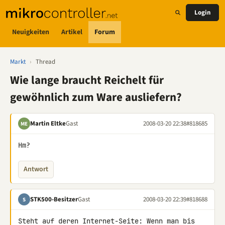
Login
Neuigkeiten
Artikel
Forum
Markt
›
Thread
Wie lange braucht Reichelt für
gewöhnlich zum Ware ausliefern?
Martin Eltke
Gast
2008-03-20 22:38
#818685
ME
Hm?
Antwort
STK500-Besitzer
Gast
2008-03-20 22:39
#818688
S
Steht auf deren Internet-Seite: Wenn man bis 