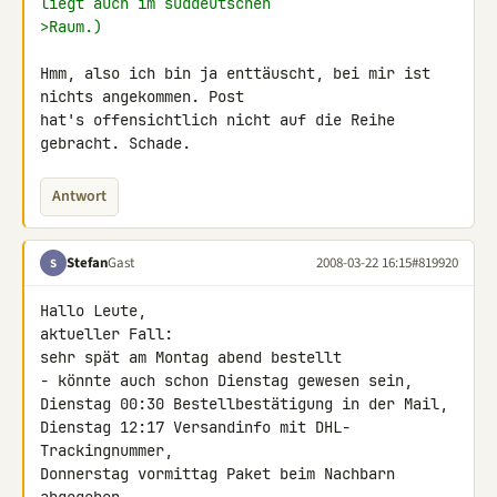
liegt auch im süddeutschen
>Raum.)
Hmm, also ich bin ja enttäuscht, bei mir ist 
nichts angekommen. Post 

hat's offensichtlich nicht auf die Reihe 
gebracht. Schade.
Antwort
Stefan
Gast
2008-03-22 16:15
#819920
S
Hallo Leute,

aktueller Fall:

sehr spät am Montag abend bestellt

- könnte auch schon Dienstag gewesen sein,

Dienstag 00:30 Bestellbestätigung in der Mail,

Dienstag 12:17 Versandinfo mit DHL-
Trackingnummer,

Donnerstag vormittag Paket beim Nachbarn 