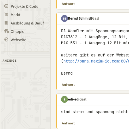
Antwort
Projekte & Code
Markt
Bernd Schmidt
Gast
BS
Ausbildung & Beruf
DA-Wandler mit Spannungsausgan
Offtopic
DAC7612 - 2 Ausgänge, 12 Bit, 
Webseite
MAX 531 - 1 Ausgang 12 Bit mir
weitere gibt es auf der Websei
ANZEIGE
(
http://para.maxim-ic.com:80/
Bernd
Antwort
edi-edi
Gast
E
sind strom und spannung nicht
Antwort