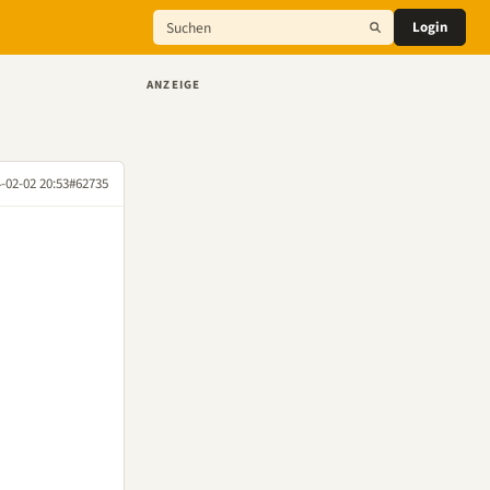
Login
ANZEIGE
-02-02 20:53
#62735