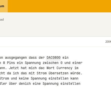
rum
ead
2004
on ausgegangen dass der 
DAC0800
 ein

n 8 Pins ein Spannung zwischen 0 und einer

ann. Jetzt hat mich dac Wort Currency im

cht da ich das mit Strom übersetzen würde.

Strom und keine Spannung einstellen kann

dler über denich eine Spannung einstellen
