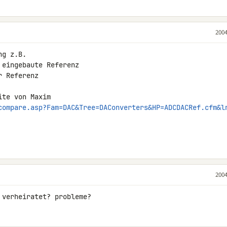
2004
g z.B.

eingebaute Referenz

 Referenz

te von Maxim

compare.asp?Fam=DAC&Tree=DAConverters&HP=ADCDACRef.cfm&l
2004
 verheiratet? probleme?