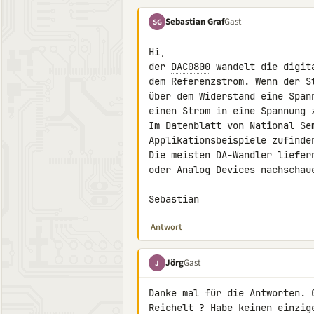
Sebastian Graf
Gast
SG
Hi,

der 
DAC0800
 wandelt die digit
dem Referenzstrom. Wenn der S
über dem Widerstand eine Span
einen Strom in eine Spannung z
Im Datenblatt von National Sem
Applikationsbeispiele zufinden
Die meisten DA-Wandler liefer
oder Analog Devices nachschaue
Sebastian
Antwort
Jörg
Gast
J
Danke mal für die Antworten. 
Reichelt ? Habe keinen einzig