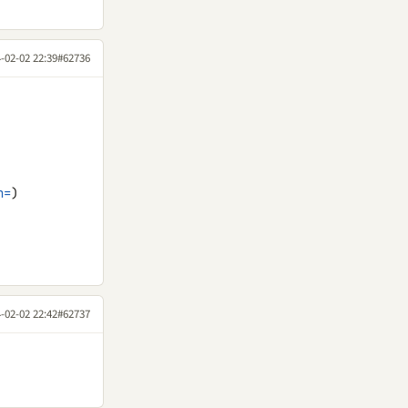
-02-02 22:39
#62736
n=
)

-02-02 22:42
#62737