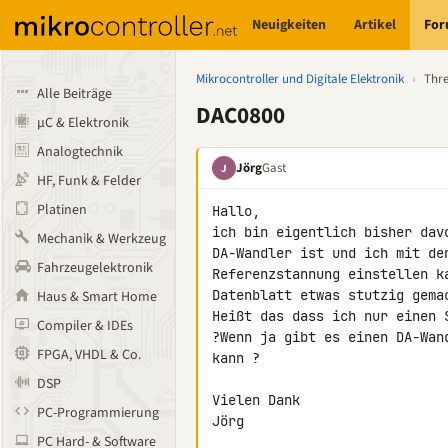
Neuigkeiten
Artikel
Fo
Mikrocontroller und Digitale Elektronik
›
Thr
Alle Beiträge
DAC0800
µC & Elektronik
Analogtechnik
Jörg
Gast
J
HF, Funk & Felder
Platinen
Hallo,

ich bin eigentlich bisher dav
Mechanik & Werkzeug
DA-Wandler ist und ich mit de
Fahrzeugelektronik
Referenzstannung einstellen k
Datenblatt etwas stutzig gema
Haus & Smart Home
Heißt das dass ich nur einen 
Compiler & IDEs
?Wenn ja gibt es einen DA-Wan
FPGA, VHDL & Co.
kann ?

DSP
Vielen Dank

PC-Programmierung
Jörg
PC Hard- & Software