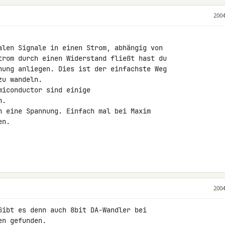
2004
alen Signale in einen Strom, abhängig von

trom durch einen Widerstand fließt hast du

nung anliegen. Dies ist der einfachste Weg

u wandeln.

iconductor sind einige

.

n eine Spannung. Einfach mal bei Maxim

n.

2004
Gibt es denn auch 8bit DA-Wandler bei

en gefunden.