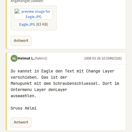
Angehängte Dateien:
(83 KB)
Eagle.JPG
Antwort
Helmut L.
(helmi1)
2008-03-26 10:33
#823282
HL
Du kannst in Eagle den Text mit Change Layer 
verschieben. Das ist der 

Menupunkt mit dem Schraubenschluessel. Dort im 
Untermenu Layer denLayer 

auswaehlen.

Gruss Helmi
Antwort