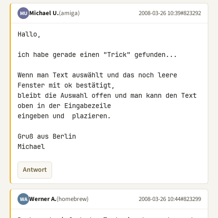
Michael U.
(amiga)
2008-03-26 10:39
#823292
MU
Hallo,

ich habe gerade einen "Trick" gefunden...

Wenn man Text auswählt und das noch leere 
Fenster mit ok bestätigt, 

bleibt die Auswahl offen und man kann den Text 
oben in der Eingabezeile 

eingeben und  plazieren.

Gruß aus Berlin

Michael
Antwort
Werner A.
(homebrew)
2008-03-26 10:44
#823299
WA