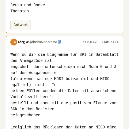
Gruss und Danke

Thorsten
Antwort
Jörg W.
(dl8dtl)
Moderator
2008-03-26 13:14
#823506
JW
Wenn du dir die Diagramme für SPI im Datenblatt 
des ATmega2560 mal

anguckst, dann unterscheiden sich Mode 0 und 3 
auf der Ausgabeseite

(also wenn man nur MOSI betrachtet und MISO 
egal ist) nicht.  In

beiden Fällen werden die Daten mit ausreichend 
Vorhaltezeit bereit

gestellt und dann mit der positiven Flanke von 
SCK in das Register

reingeschoben.

Lediglich das Rücklesen der Daten an MISO wäre 