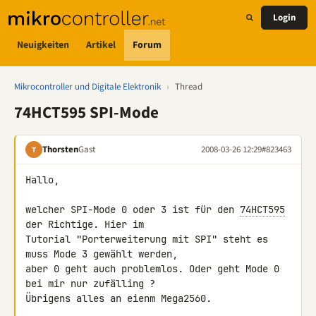
Login
Neuigkeiten
Artikel
Forum
Mikrocontroller und Digitale Elektronik
›
Thread
74HCT595 SPI-Mode
Thorsten
Gast
2008-03-26 12:29
#823463
T
Hallo,

welcher SPI-Mode 0 oder 3 ist für den 
74HCT595
der Richtige. Hier im 

Tutorial "Porterweiterung mit SPI" steht es 
muss Mode 3 gewählt werden, 

aber 0 geht auch problemlos. Oder geht Mode 0 
bei mir nur zufälling ? 

Übrigens alles an eienm Mega2560.
