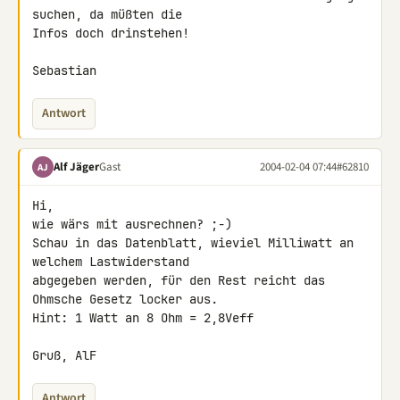
suchen, da müßten die

Infos doch drinstehen!

Sebastian
Antwort
Alf Jäger
Gast
2004-02-04 07:44
#62810
AJ
Hi,

wie wärs mit ausrechnen? ;-)

Schau in das Datenblatt, wieviel Milliwatt an 
welchem Lastwiderstand

abgegeben werden, für den Rest reicht das 
Ohmsche Gesetz locker aus.

Hint: 1 Watt an 8 Ohm = 2,8Veff

Gruß, AlF
Antwort