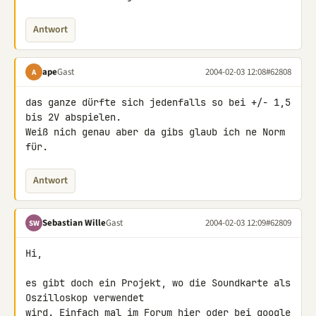
Antwort
ape
Gast
2004-02-03 12:08
#62808
A
das ganze dürfte sich jedenfalls so bei +/- 1,5 
bis 2V abspielen.

Weiß nich genau aber da gibs glaub ich ne Norm 
für.
Antwort
Sebastian Wille
Gast
2004-02-03 12:09
#62809
SW
Hi,

es gibt doch ein Projekt, wo die Soundkarte als 
Oszilloskop verwendet

wird. Einfach mal im Forum hier oder bei google 