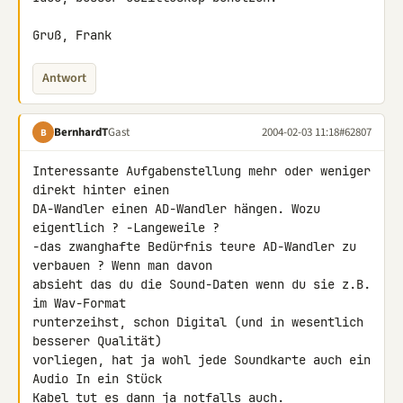
Gruß, Frank
Antwort
BernhardT
Gast
2004-02-03 11:18
#62807
B
Interessante Aufgabenstellung mehr oder weniger 
direkt hinter einen

DA-Wandler einen AD-Wandler hängen. Wozu 
eigentlich ? -Langeweile ?

-das zwanghafte Bedürfnis teure AD-Wandler zu 
verbauen ? Wenn man davon

absieht das du die Sound-Daten wenn du sie z.B. 
im Wav-Format

runterzeihst, schon Digital (und in wesentlich 
besserer Qualität)

vorliegen, hat ja wohl jede Soundkarte auch ein 
Audio In ein Stück

Kabel tut es dann ja notfalls auch.