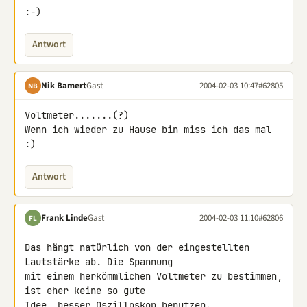
:-)
Antwort
Nik Bamert
Gast
2004-02-03 10:47
#62805
NB
Voltmeter.......(?)

Wenn ich wieder zu Hause bin miss ich das mal 
:)
Antwort
Frank Linde
Gast
2004-02-03 11:10
#62806
FL
Das hängt natürlich von der eingestellten 
Lautstärke ab. Die Spannung

mit einem herkömmlichen Voltmeter zu bestimmen, 
ist eher keine so gute

Idee, besser Oszilloskop benutzen.
