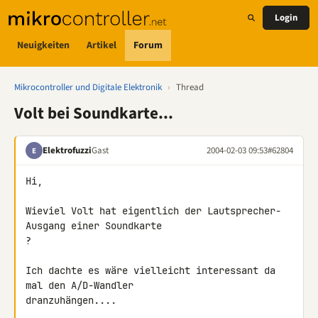
Login
Neuigkeiten
Artikel
Forum
Mikrocontroller und Digitale Elektronik
›
Thread
Volt bei Soundkarte...
Elektrofuzzi
Gast
2004-02-03 09:53
#62804
E
Hi,

Wieviel Volt hat eigentlich der Lautsprecher-
Ausgang einer Soundkarte

?

Ich dachte es wäre vielleicht interessant da 
mal den A/D-Wandler

dranzuhängen....
