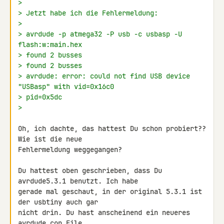
>
> Jetzt habe ich die Fehlermeldung:
>
> avrdude -p atmega32 -P usb -c usbasp -U 
flash:w:main.hex
> found 2 busses
> found 2 busses
> avrdude: error: could not find USB device 
"USBasp" with vid=0x16c0
> pid=0x5dc
>
Oh, ich dachte, das hattest Du schon probiert?? 
Wie ist die neue 

Fehlermeldung weggegangen?

Du hattest oben geschrieben, dass Du 
avrdude5.3.1 benutzt. Ich habe 

gerade mal geschaut, in der original 5.3.1 ist 
der usbtiny auch gar 

nicht drin. Du hast anscheinend ein neueres 
avrdude.con File 
