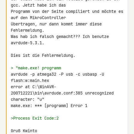
gcc. Jetzt habe ich das 

Programm von der Seite compiliert und möchte es 
auf den MikroController 

übertragen, nur dann kommt immer diese 
Fehlermeldung.

Was hab ich falsch gemacht??? Ich benutze 
avrdude-5.3.1.

Dies ist die Fehlermeldung.

> "make.exe! programm
avrdude -p atmega32 -P usb -c usbasp -U 
flash:w:main.hex

error at C:\WinAVR-
200712221\bin\avrdude.conf:385 unrecognized 

character: "u"

make.exe: *** [programm] Error 1

>Process Exit Code:2
Gruß Kwinto