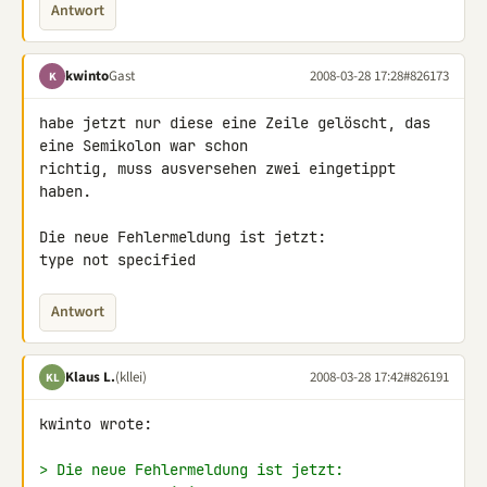
Antwort
kwinto
Gast
2008-03-28 17:28
#826173
K
habe jetzt nur diese eine Zeile gelöscht, das 
eine Semikolon war schon 

richtig, muss ausversehen zwei eingetippt 
haben.

Die neue Fehlermeldung ist jetzt:

type not specified
Antwort
Klaus L.
(kllei)
2008-03-28 17:42
#826191
KL
kwinto wrote:

> Die neue Fehlermeldung ist jetzt: