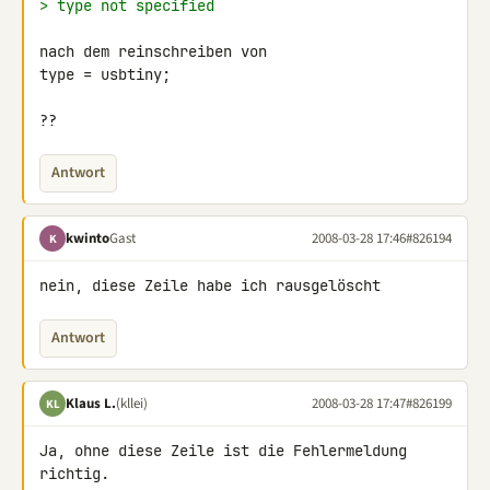
> type not specified
nach dem reinschreiben von

type = usbtiny;

??
Antwort
kwinto
Gast
2008-03-28 17:46
#826194
K
nein, diese Zeile habe ich rausgelöscht
Antwort
Klaus L.
(kllei)
2008-03-28 17:47
#826199
KL
Ja, ohne diese Zeile ist die Fehlermeldung 
richtig.