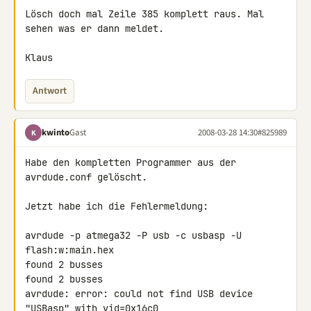
Lösch doch mal Zeile 385 komplett raus. Mal 
sehen was er dann meldet.

Klaus
Antwort
kwinto
Gast
2008-03-28 14:30
#825989
K
Habe den kompletten Programmer aus der 
avrdude.conf gelöscht.

Jetzt habe ich die Fehlermeldung:

avrdude -p atmega32 -P usb -c usbasp -U 
flash:w:main.hex

found 2 busses

found 2 busses

avrdude: error: could not find USB device 
"USBasp" with vid=0x16c0 
