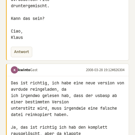
druntergemischt.

Kann das sein?

Ciao,

Klaus
Antwort
kwinto
Gast
2008-03-28 19:12
#826304
K
Das ist richtig, ich habe eine neue version von 
avrdude reingeladen, da 

ich irgendwo gelesen hab, dass der usbasp ab 
einer bestimmten Version 

unterstütz wird, muss irgendwie eine falsche 
datei reinkopiert haben.

Ja, das ist richtig ich hab den komplett 
rausgelöscht, aber da klappte 
