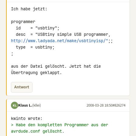
Ich habe jetzt:

programmer

  id    = "usbtiny";

http://www.ladyada.net/make/usbtinyisp/"
;;

  type  = usbtiny;

;

aus der Datei gelöscht. Jetzt hat die 
Übertragung geklappt.
Antwort
Klaus L.
(kllei)
2008-03-28 18:50
#826274
KL
> Habe den kompletten Programmer aus der 
avrdude.conf gelöscht.