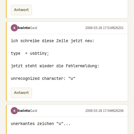
Antwort
kwinto
Gast
2008-03-28 17:51
#826201
K
ich schreibe diese Zeile jetzt neu:

type  = usbtiny;

jetzt steht wieder die Fehlermeldung:

unrecognized character: "u"
Antwort
kwinto
Gast
2008-03-28 17:54
#826206
K
unerkantes zeichen "u"...
