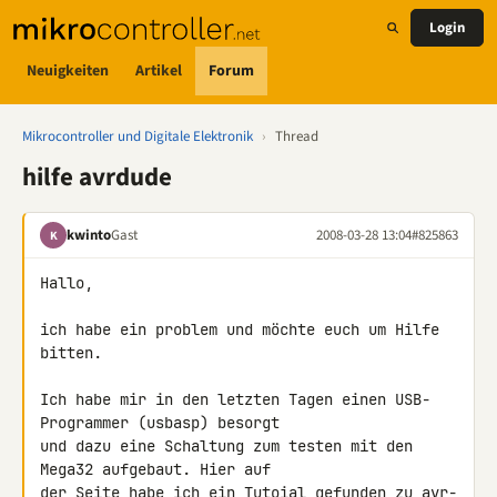
Login
Neuigkeiten
Artikel
Forum
Mikrocontroller und Digitale Elektronik
›
Thread
hilfe avrdude
kwinto
Gast
2008-03-28 13:04
#825863
K
Hallo,

ich habe ein problem und möchte euch um Hilfe 
bitten.

Ich habe mir in den letzten Tagen einen USB-
Programmer (usbasp) besorgt 

und dazu eine Schaltung zum testen mit den 
Mega32 aufgebaut. Hier auf 

der Seite habe ich ein Tutoial gefunden zu avr-