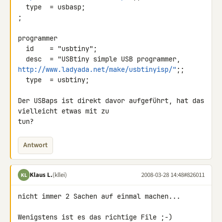
  type  = usbasp;

;

programmer

  id    = "usbtiny";

http://www.ladyada.net/make/usbtinyisp/"
;;

  type  = usbtiny;

Der USBaps ist direkt davor aufgeführt, hat das 
vielleicht etwas mit zu 

tun?
Antwort
Klaus L.
(kllei)
2008-03-28 14:48
#826011
KL
nicht immer 2 Sachen auf einmal machen...

Wenigstens ist es das richtige File ;-)
