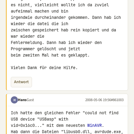
es nicht, vielleicht wollte ich da zuviel 
aufeinmal machen und bin 

irgendwie durcheinander gekommen. Dann hab ich 
wieder die datei die ich 

zwischen gespeichert hab rein kopiert und da 
war wieder die 

Fehlermeldung. Dann hab ich wieder den 
Programmer gelöscht und jetzt 

beim zweiten Mal hat es geklappt.

Vielen Dank für deine Hilfe.
Antwort
Hans
Gast
2008-05-06 19:56
#861003
H
Ich hatte den gleichen Fehler "could not find 
USB device "USBasp" with 

vid=0x16c0..." mit dem neuesten 
WinAVR
.

Hab dann die Dateien "libusb0.dll, avrdude.exe, 