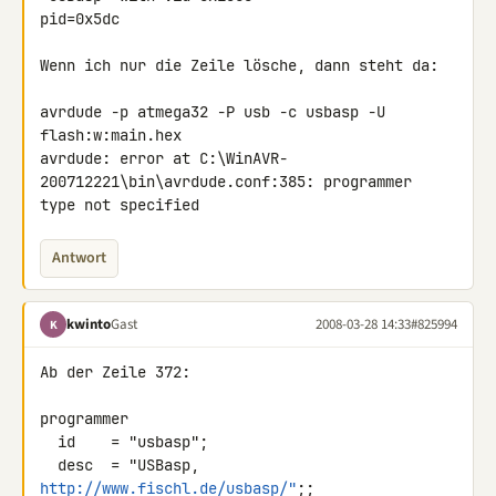
pid=0x5dc

Wenn ich nur die Zeile lösche, dann steht da:

avrdude -p atmega32 -P usb -c usbasp -U 
flash:w:main.hex

avrdude: error at C:\WinAVR-
200712221\bin\avrdude.conf:385: programmer 

type not specified
Antwort
kwinto
Gast
2008-03-28 14:33
#825994
K
Ab der Zeile 372:

programmer

  id    = "usbasp";

  desc  = "USBasp, 
http://www.fischl.de/usbasp/"
;;
