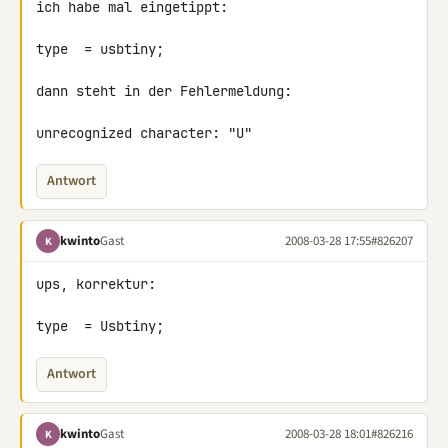
ich habe mal eingetippt:

type  = usbtiny;

dann steht in der Fehlermeldung:

unrecognized character: "U"
Antwort
kwinto
Gast
2008-03-28 17:55
#826207
K
ups, korrektur:

type  = Usbtiny;
Antwort
kwinto
Gast
2008-03-28 18:01
#826216
K