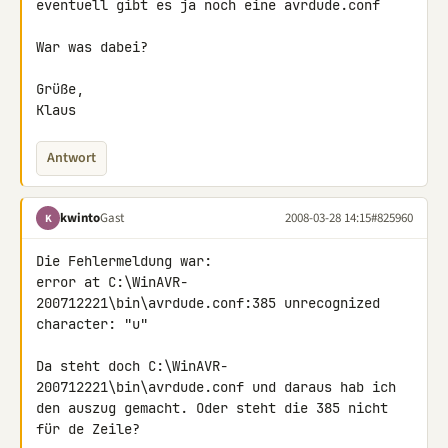
eventuell gibt es ja noch eine avrdude.conf

War was dabei?

Grüße,

Klaus
Antwort
kwinto
Gast
2008-03-28 14:15
#825960
K
Die Fehlermeldung war:

error at C:\WinAVR-
200712221\bin\avrdude.conf:385 unrecognized

character: "u"

Da steht doch C:\WinAVR-
200712221\bin\avrdude.conf und daraus hab ich 

den auszug gemacht. Oder steht die 385 nicht 
für de Zeile?