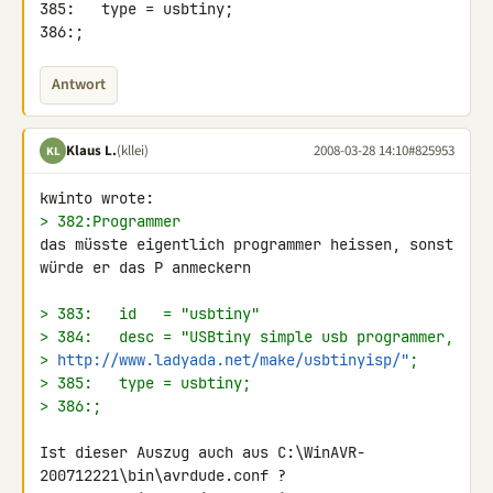
385:   type = usbtiny;

386:;
Antwort
Klaus L.
(kllei)
2008-03-28 14:10
#825953
KL
> 382:Programmer
das müsste eigentlich programmer heissen, sonst 
würde er das P anmeckern

> 383:   id   = "usbtiny"
> 384:   desc = "USBtiny simple usb programmer,
> 
http://www.ladyada.net/make/usbtinyisp/"
;
> 385:   type = usbtiny;
> 386:;
Ist dieser Auszug auch aus C:\WinAVR-
200712221\bin\avrdude.conf ?
