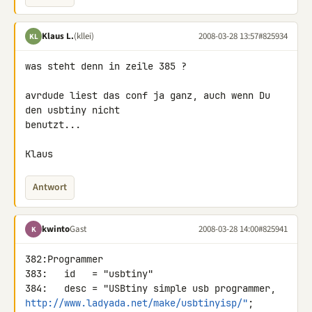
Klaus L.
(kllei)
2008-03-28 13:57
#825934
KL
was steht denn in zeile 385 ?

avrdude liest das conf ja ganz, auch wenn Du 
den usbtiny nicht 

benutzt...

Klaus
Antwort
kwinto
Gast
2008-03-28 14:00
#825941
K
382:Programmer

383:   id   = "usbtiny"

http://www.ladyada.net/make/usbtinyisp/"
;
