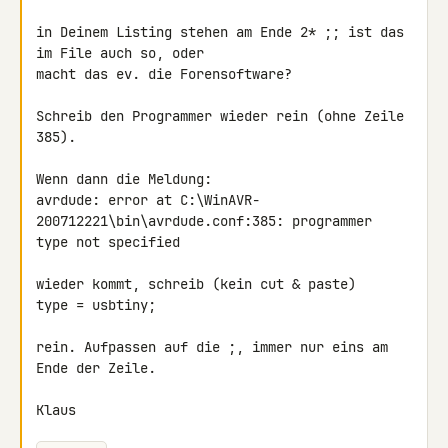
in Deinem Listing stehen am Ende 2* ;; ist das 
im File auch so, oder 

macht das ev. die Forensoftware?

Schreib den Programmer wieder rein (ohne Zeile 
385).

Wenn dann die Meldung:

avrdude: error at C:\WinAVR-
200712221\bin\avrdude.conf:385: programmer

type not specified

wieder kommt, schreib (kein cut & paste)

type = usbtiny;

rein. Aufpassen auf die ;, immer nur eins am 
Ende der Zeile.

Klaus