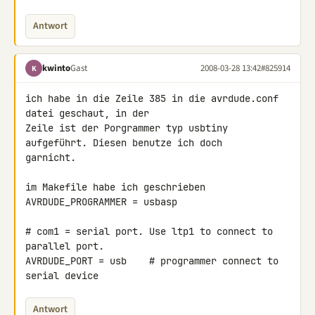
Antwort
kwinto
Gast
2008-03-28 13:42
#825914
K
ich habe in die Zeile 385 in die avrdude.conf 
datei geschaut, in der 

Zeile ist der Porgrammer typ usbtiny 
aufgeführt. Diesen benutze ich doch 

garnicht.

im Makefile habe ich geschrieben

AVRDUDE_PROGRAMMER = usbasp

# com1 = serial port. Use ltp1 to connect to 
parallel port.

AVRDUDE_PORT = usb    # programmer connect to 
serial device
Antwort