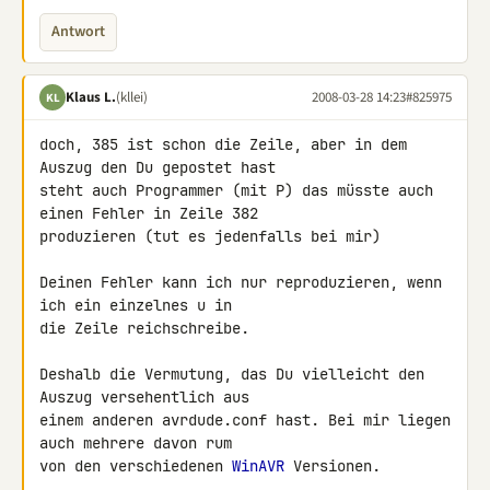
Antwort
Klaus L.
(kllei)
2008-03-28 14:23
#825975
KL
doch, 385 ist schon die Zeile, aber in dem 
Auszug den Du gepostet hast 

steht auch Programmer (mit P) das müsste auch 
einen Fehler in Zeile 382 

produzieren (tut es jedenfalls bei mir)

Deinen Fehler kann ich nur reproduzieren, wenn 
ich ein einzelnes u in 

die Zeile reichschreibe.

Deshalb die Vermutung, das Du vielleicht den 
Auszug versehentlich aus 

einem anderen avrdude.conf hast. Bei mir liegen 
auch mehrere davon rum 

von den verschiedenen 
WinAVR
 Versionen.
