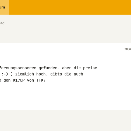
rum
ead
2004
fernungssensoren gefunden. aber die preise

 :-) ) ziemlich hoch. gibts die auch

 den K170P von TFK?
