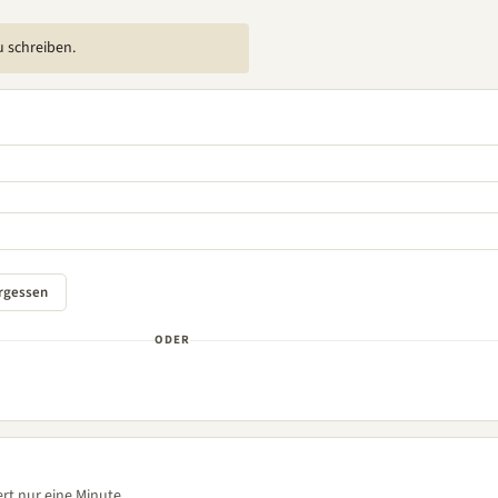
u schreiben.
ODER
rt nur eine Minute.