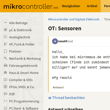
Neuigkeiten
Artikel
Fo
Mikrocontroller und Digitale Elektronik
›
Thr
Alle Beiträge
OT: Sensoren
µC & Elektronik
Analogtechnik
raoul4
Gast
R
HF, Funk & Felder
Platinen
hallo,

ich habe bei micromaus.de ent
Mechanik & Werkzeug
scheinen (finde ich zumindest
Fahrzeugelektronik
billiger? wo? und kennt jemand
Haus & Smart Home
mfg raoul4
Compiler & IDEs
FPGA, VHDL & Co.
Antwort
DSP
Thread beobachten
PC-Programmierung
PC Hard- & Software
Antwort schreiben