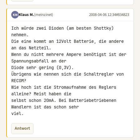
Klaus M.
(meinzinet)
2008-04-06 12:34
#834823
KM
Ich würde zwei Dioden (am besten Shottky) 
nehmen.

Die eine kommt an 12Volt Batterie, die andere 
an das Netzteil.

Wenn du nicht mehrere Ampere benötigst ist der 
Spannungsabfall an der 

Diode sehr gering (0,3V).

Übrigens wie nennen sich die Schaltregler von 
RECOM?

Wie hoch ist die Stromaufnahme des Reglers 
alleine? Meist haben die 

selbst schon 20mA. Bei Batteriebetriebenen 
Wandlern ist das schon sehr 

viel.
Antwort