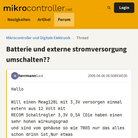
Login
Neuigkeiten
Artikel
Forum
Mikrocontroller und Digitale Elektronik
›
Thread
Batterie und externe stromversorgung
umschalten??
herrmann
Gast
2008-04-06 06:50
#834536
H
Hallo

Will einen Meag128L mit 3,3V versorgen einmal 
extern aus 12 Volt mit 

RECOM Schaltregler 3,3V 0,5A (Die haben einen 
sehr hohen wirkungsgrad 

und sind vom gehäuse so wie 7805 nur das alles 
schon drinn ist,Nur etwas 
