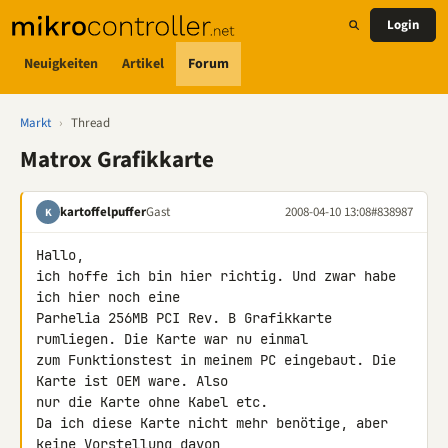
Login
Neuigkeiten
Artikel
Forum
Markt
›
Thread
Matrox Grafikkarte
kartoffelpuffer
Gast
2008-04-10 13:08
#838987
K
Hallo,

ich hoffe ich bin hier richtig. Und zwar habe 
ich hier noch eine 

Parhelia 256MB PCI Rev. B Grafikkarte 
rumliegen. Die Karte war nu einmal 

zum Funktionstest in meinem PC eingebaut. Die 
Karte ist OEM ware. Also 

nur die Karte ohne Kabel etc.

Da ich diese Karte nicht mehr benötige, aber 
keine Vorstellung davon 
