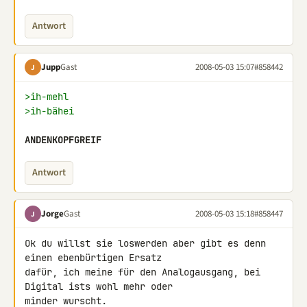
Antwort
Jupp
Gast
2008-05-03 15:07
#858442
J
>ih-mehl
>ih-bähei
ANDENKOPFGREIF
Antwort
Jorge
Gast
2008-05-03 15:18
#858447
J
Ok du willst sie loswerden aber gibt es denn 
einen ebenbürtigen Ersatz 

dafür, ich meine für den Analogausgang, bei 
Digital ists wohl mehr oder 

minder wurscht.
