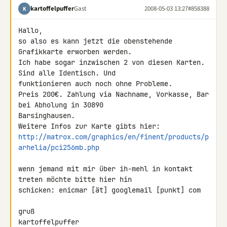
kartoffelpuffer
Gast
2008-05-03 13:27
#858388
K
Hallo,

so also es kann jetzt die obenstehende 
Grafikkarte erworben werden.

Ich habe sogar inzwischen 2 von diesen Karten. 
Sind alle Identisch. Und 

funktionieren auch noch ohne Probleme.

Preis 200€. Zahlung via Nachname, Vorkasse, Bar 
bei Abholung in 30890 

Barsinghausen.

http://matrox.com/graphics/en/finent/products/p
arhelia/pci256mb.php
wenn jemand mit mir über ih-mehl in kontakt 
treten möchte bitte hier hin 

schicken: enicmar [ät] googlemail [punkt] com

gruß

kartoffelpuffer