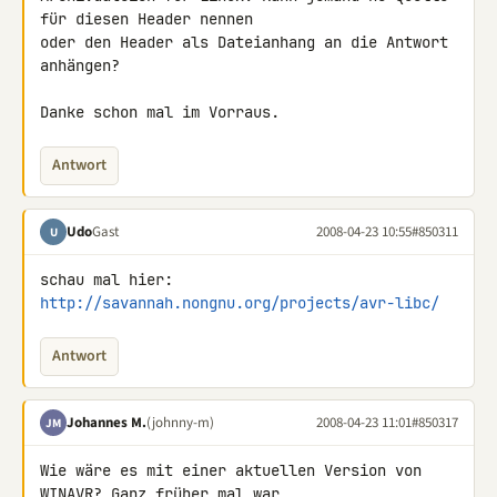
für diesen Header nennen 

oder den Header als Dateianhang an die Antwort 
anhängen?

Danke schon mal im Vorraus.
Antwort
Udo
Gast
2008-04-23 10:55
#850311
U
http://savannah.nongnu.org/projects/avr-libc/
Antwort
Johannes M.
(johnny-m)
2008-04-23 11:01
#850317
JM
Wie wäre es mit einer aktuellen Version von 
WINAVR? Ganz früher mal war 
