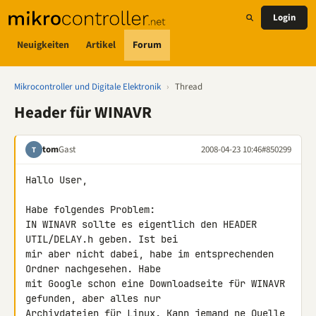
Login
Neuigkeiten
Artikel
Forum
Mikrocontroller und Digitale Elektronik
›
Thread
Header für WINAVR
tom
Gast
2008-04-23 10:46
#850299
T
Hallo User,

Habe folgendes Problem:

IN WINAVR sollte es eigentlich den HEADER 
UTIL/DELAY.h geben. Ist bei 

mir aber nicht dabei, habe im entsprechenden 
Ordner nachgesehen. Habe 

mit Google schon eine Downloadseite für WINAVR 
gefunden, aber alles nur 

Archivdateien für Linux. Kann jemand ne Quelle 