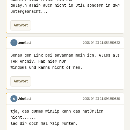
delay.h afair auch nicht in 
util
 sondern in 
avr
untergebracht...
Antwort
tom
Gast
2008-04-23 11:05
#850322
T
Genau den Link bei savannah mein ich. Alles als 
TAR Archiv. Hab hier nur 

Windows und kanns nicht öffnen.
Antwort
Udo
Gast
2008-04-23 11:09
#850330
U
tja, das dumme WinZip kann das natürlich 
nicht......

lad dir doch mal 7zip runter.