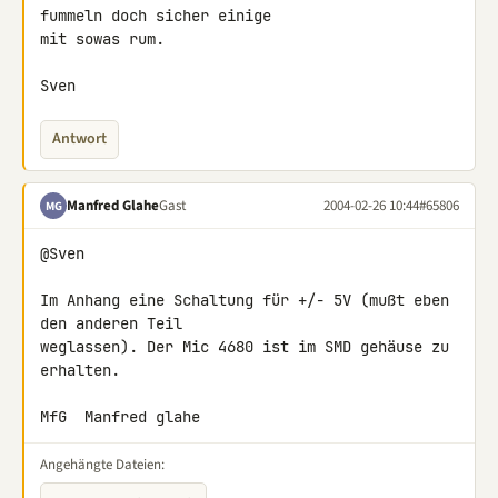
fummeln doch sicher einige

mit sowas rum.

Sven
Antwort
Manfred Glahe
Gast
2004-02-26 10:44
#65806
MG
@Sven

Im Anhang eine Schaltung für +/- 5V (mußt eben 
den anderen Teil

weglassen). Der Mic 4680 ist im SMD gehäuse zu 
erhalten.

MfG  Manfred glahe
Angehängte Dateien: