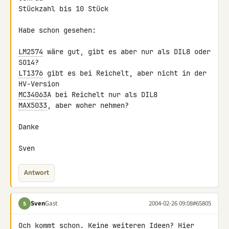
Stückzahl bis 10 Stück

Habe schon gesehen:

LM2574
 wäre gut, gibt es aber nur als DIL8 oder 
LT1376
 gibt es bei Reichelt, aber nicht in der 
MC34063
MAX5033
, aber woher nehmen?

Danke

Sven
Antwort
Sven
Gast
2004-02-26 09:08
#65805
S
Och kommt schon. Keine weiteren Ideen? Hier 