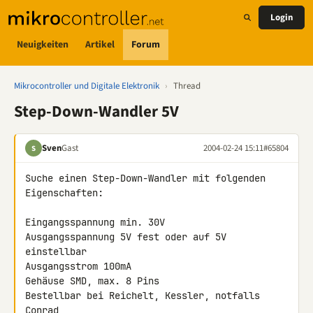
Login
Neuigkeiten
Artikel
Forum
Mikrocontroller und Digitale Elektronik
›
Thread
Step-Down-Wandler 5V
Sven
Gast
2004-02-24 15:11
#65804
S
Suche einen Step-Down-Wandler mit folgenden 
Eigenschaften:

Eingangsspannung min. 30V

Ausgangsspannung 5V fest oder auf 5V 
einstellbar

Ausgangsstrom 100mA

Gehäuse SMD, max. 8 Pins

Bestellbar bei Reichelt, Kessler, notfalls 
Conrad
