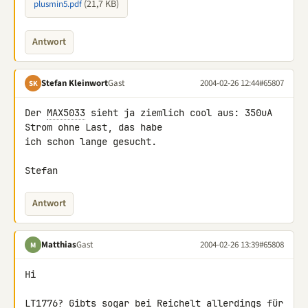
(21,7 KB)
plusmin5.pdf
Antwort
Stefan Kleinwort
Gast
2004-02-26 12:44
#65807
SK
Der 
MAX5033
 sieht ja ziemlich cool aus: 350uA 
Strom ohne Last, das habe

ich schon lange gesucht.

Stefan
Antwort
Matthias
Gast
2004-02-26 13:39
#65808
M
Hi

LT1776
? Gibts sogar bei Reichelt allerdings für 