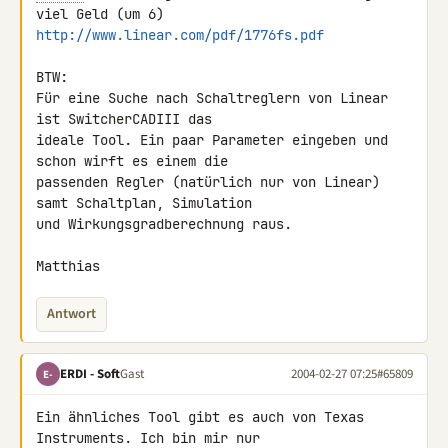
http://www.linear.com/pdf/1776fs.pdf
BTW:

Für eine Suche nach Schaltreglern von Linear 
ist SwitcherCADIII das

ideale Tool. Ein paar Parameter eingeben und 
schon wirft es einem die

passenden Regler (natürlich nur von Linear) 
samt Schaltplan, Simulation

und Wirkungsgradberechnung raus.

Matthias
Antwort
ERDI - Soft
Gast
2004-02-27 07:25
#65809
E-
Ein ähnliches Tool gibt es auch von Texas 
Instruments. Ich bin mir nur
