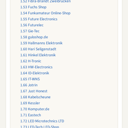
1.52
Fibra-Brandt Zweibrücken
1.53
Fuchs Shop
1.54
Funkamateur Online-Shop
1.55
Future Electronics
1.56
Futurelec
1.57
Gie-Tec
1.58
guloshop.de
1.59
Hallmanns Elektronik
1.60
Hari Seligenstadt
1.61
Hinkel Elektronik
1.62
H-Tronic
1.63
HW-Electronics
1.64
ID-Elektronik
1.65
IT-WNS
1.66
Jotrin
1.67
Just Honest
1.68
Kabelscheune
1.69
Kessler
1.70
Komputer.de
1.71
Eastech
1.72
LED Microtechnics LTD
1.73
LED-Tech LED-Shop