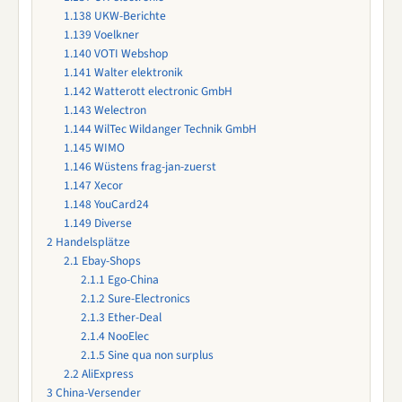
1.138
UKW-Berichte
1.139
Voelkner
1.140
VOTI Webshop
1.141
Walter elektronik
1.142
Watterott electronic GmbH
1.143
Welectron
1.144
WilTec Wildanger Technik GmbH
1.145
WIMO
1.146
Wüstens frag-jan-zuerst
1.147
Xecor
1.148
YouCard24
1.149
Diverse
2
Handelsplätze
2.1
Ebay-Shops
2.1.1
Ego-China
2.1.2
Sure-Electronics
2.1.3
Ether-Deal
2.1.4
NooElec
2.1.5
Sine qua non surplus
2.2
AliExpress
3
China-Versender