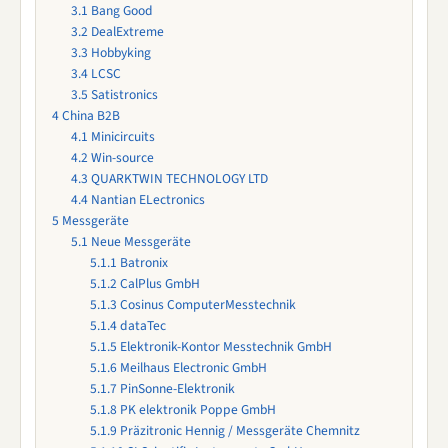
3.1
Bang Good
3.2
DealExtreme
3.3
Hobbyking
3.4
LCSC
3.5
Satistronics
4
China B2B
4.1
Minicircuits
4.2
Win-source
4.3
QUARKTWIN TECHNOLOGY LTD
4.4
Nantian ELectronics
5
Messgeräte
5.1
Neue Messgeräte
5.1.1
Batronix
5.1.2
CalPlus GmbH
5.1.3
Cosinus ComputerMesstechnik
5.1.4
dataTec
5.1.5
Elektronik-Kontor Messtechnik GmbH
5.1.6
Meilhaus Electronic GmbH
5.1.7
PinSonne-Elektronik
5.1.8
PK elektronik Poppe GmbH
5.1.9
Präzitronic Hennig / Messgeräte Chemnitz