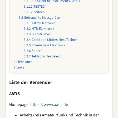
5.1.10
SI Scientific Instruments GmbH
5.1.11
TESTEC
5.1.12
Zeitech
5.2
Gebrauchte Messgeräte
5.2.1
Astro Electronic
5.2.2
HTB-Elektronik
5.2.3
IX Instrumex
5.2.4
Christoph Lüders MessTechnik
5.2.5
Rosenkranz Elektronik
5.2.6
Sphere
5.2.7
Tektronix TekSelect
6
Siehe auch
7
Links
Liste der Versender
AATiS
Homepage:
https://www.aatis.de
Arbeitskreis Amateurfunk und Technik in der