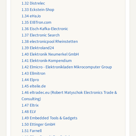
1.32
Distrelec
1.33
Eckstein-Shop
1.34
eHaJo
1.35
EIBTron.com
1.36
Eisch-Kafka-Electronic
1.37
Electronic Search
1.38
electronicpool Rheinstetten
1.39
Elektroland24
1.40
Elektronik Neumerkel GmbH
1.41
Elektronik-Kompendium
1.42
Elmicro - Elektronikladen Mikrocomputer Group
1.43
Ellmitron
1.44
Elpro
1.45
elteile.de
1.46
eltradec.eu (Robert Matyschok Electronics Trade &
Consulting)
1.47
Eltrix
1.48
ELV
1.49
Embedded Tools & Gadgets
1.50
Ettinger GmbH
1.51
Farnell