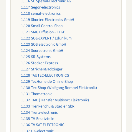
1.116
SE Spezial-Electronic AG
1.117
Segor-electronics
1.118
semaf-electronics
1.119
Shortec Electronics GmbH
1.120
Small Control Shop
1.121
SMG Diffusion - F1GE
1.122
SOL-EXPERT / Edunikum
1.123
SOS electronic GmbH
1.124
Sourcetronic GmbH
1.125
SR-Systems
1.126
Stecker Express
1.127
Strixner&Holzinger
1.128
TAUTEC-ELECTRONICS
1.129
TecHome.de Online-Shop
1.130
Tec-Shop (Wolfgang Rompel Elektronik)
1.131
Thomatronic
1.132
TME (Transfer Multisort Elektronik)
1.133
Trenkenchu & Stadler GbR
1.134
Trenz-electronic
1.135
TV-Ersatzteile
1.136
TV SAT ELECTRONIC
1.137
UK-electronic