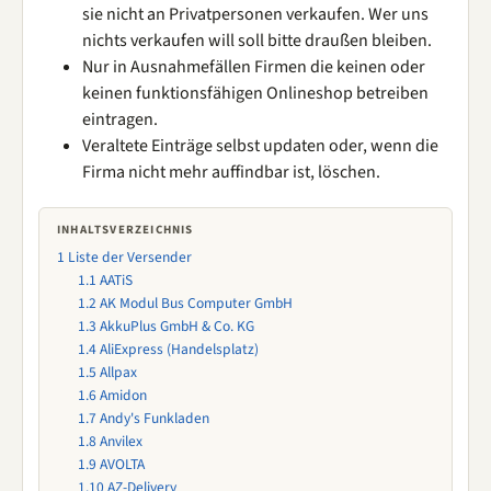
sie nicht an Privatpersonen verkaufen. Wer uns
nichts verkaufen will soll bitte draußen bleiben.
Nur in Ausnahmefällen Firmen die keinen oder
keinen funktionsfähigen Onlineshop betreiben
eintragen.
Veraltete Einträge selbst updaten oder, wenn die
Firma nicht mehr auffindbar ist, löschen.
INHALTSVERZEICHNIS
1
Liste der Versender
1.1
AATiS
1.2
AK Modul Bus Computer GmbH
1.3
AkkuPlus GmbH & Co. KG
1.4
AliExpress (Handelsplatz)
1.5
Allpax
1.6
Amidon
1.7
Andy's Funkladen
1.8
Anvilex
1.9
AVOLTA
1.10
AZ-Delivery