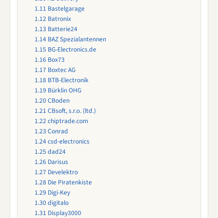
1.11
Bastelgarage
1.12
Batronix
1.13
Batterie24
1.14
BAZ Spezialantennen
1.15
BG-Electronics.de
1.16
Box73
1.17
Boxtec AG
1.18
BTB-Electronik
1.19
Bürklin OHG
1.20
CBoden
1.21
CBsoft, s.r.o. (ltd.)
1.22
chiptrade.com
1.23
Conrad
1.24
csd-electronics
1.25
dad24
1.26
Darisus
1.27
Develektro
1.28
Die Piratenkiste
1.29
Digi-Key
1.30
digitalo
1.31
Display3000