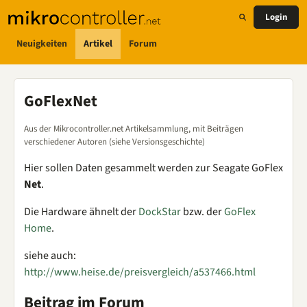
Login
Neuigkeiten
Artikel
Forum
GoFlexNet
Aus der Mikrocontroller.net Artikelsammlung, mit Beiträgen
verschiedener Autoren (siehe Versionsgeschichte)
Hier sollen Daten gesammelt werden zur Seagate GoFlex
Net
.
Die Hardware ähnelt der
DockStar
bzw. der
GoFlex
Home
.
siehe auch:
http://www.heise.de/preisvergleich/a537466.html
Beitrag im Forum