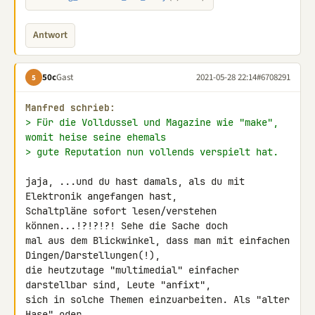
Antwort
50c
Gast
2021-05-28 22:14
#6708291
5
Manfred schrieb:
> Für die Volldussel und Magazine wie "make", 
womit heise seine ehemals
> gute Reputation nun vollends verspielt hat.
jaja, ...und du hast damals, als du mit 
Elektronik angefangen hast, 

Schaltpläne sofort lesen/verstehen 
können...!?!?!?! Sehe die Sache doch 

mal aus dem Blickwinkel, dass man mit einfachen 
Dingen/Darstellungen(!), 

die heutzutage "multimedial" einfacher 
darstellbar sind, Leute "anfixt", 

sich in solche Themen einzuarbeiten. Als "alter 
Hase" oder 
