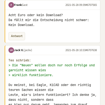
Frank
Gast
2021-05-28 09:39
#6707565
F
Acht Euro oder kein Download?

Da fällt mir die Entscheidung nicht schwer: 
Kein Download.
Antwort
Jack V.
(jackv)
2021-05-28 10:33
#6707638
JV
Teo schrieb:
> Die "Neuen" wollen doch nur noch Erfolge und 
garnicht wissen wies
> wirklich funktioniere.
Du meinst, bei Eagle, KiCAD oder den richtig 
teuren Sachen 
wissen
 die 

Leute, wie’s intern funktioniert? Ich denke ja, 
dass nicht, sondern dass 

es hier nur darum geht, jemanden zum drauf 