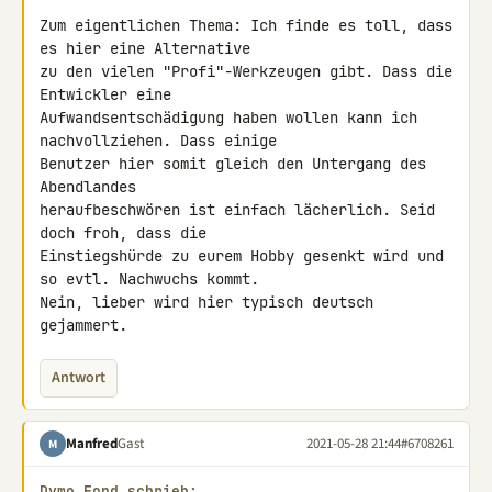
Zum eigentlichen Thema: Ich finde es toll, dass 
es hier eine Alternative 

zu den vielen "Profi"-Werkzeugen gibt. Dass die 
Entwickler eine 

Aufwandsentschädigung haben wollen kann ich 
nachvollziehen. Dass einige 

Benutzer hier somit gleich den Untergang des 
Abendlandes 

heraufbeschwören ist einfach lächerlich. Seid 
doch froh, dass die 

Einstiegshürde zu eurem Hobby gesenkt wird und 
so evtl. Nachwuchs kommt. 

Nein, lieber wird hier typisch deutsch 
gejammert.
Antwort
Manfred
Gast
2021-05-28 21:44
#6708261
M
Dymo Fond schrieb: