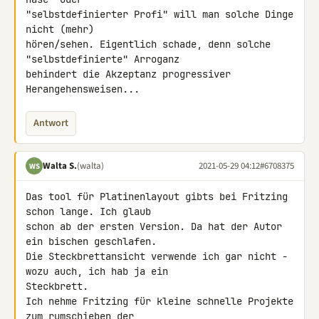
"selbstdefinierter Profi" will man solche Dinge 
nicht (mehr) 

hören/sehen. Eigentlich schade, denn solche 
"selbstdefinierte" Arroganz 

behindert die Akzeptanz progressiver 
Herangehensweisen...
Antwort
Walta S.
(walta)
2021-05-29 04:12
#6708375
WS
Das tool für Platinenlayout gibts bei Fritzing 
schon lange. Ich glaub 

schon ab der ersten Version. Da hat der Autor 
ein bischen geschlafen.

Die Steckbrettansicht verwende ich gar nicht - 
wozu auch, ich hab ja ein 

Steckbrett.

Ich nehme Fritzing für kleine schnelle Projekte 
zum rumschieben der 
