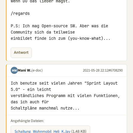
wenn Du das lieber magst.

/regards

P.S: Ich mag Open-source SW. Aber was die 
Community sich da teilweise 

einbildet finde ich zum (you-know-what)...
Antwort
Mani W.
(e-doc)
2021-05-28 22:12
#6708290
MW
Ich benutze seit vielen Jahren "Sprint Layout 
5.0" - ein leicht

verständliches Programm mit vielen Funktionen, 
das ich auch für

Schaltpläne manchmal nutze...
Angehängte Dateien:
(1,48 KB)
Schaltung_Wohnmobil_Heli_K..lay