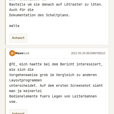
Bauteile um sie danach auf Lötraster zu löten. 
Auch für die 

Dokumentation des Schaltplans.

walta
Antwort
Maxe
Gast
2021-05-29 08:05
#6708510
M
@TE, mich haette bei dem Bericht interessiert, 
wie sich die 

Vorgehensweise grob im Vergleich zu anderen 
Layoutprogrammen 

unterscheidet. Auf dem ersten Screenshot sieht 
man ja keinerlei 

Bedienelemente fuers Legen von Leiterbahnen 
usw.
Antwort