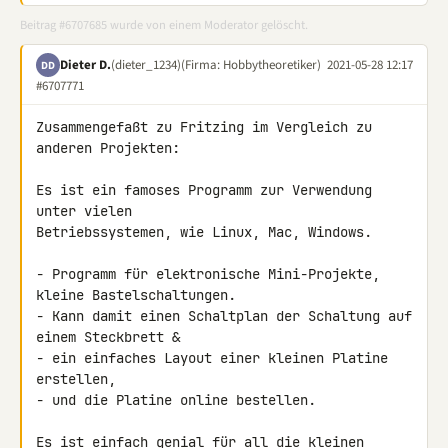
Beitrag #6707685 wurde von einem Moderator gelöscht.
Dieter D.
(dieter_1234)
(Firma: Hobbytheoretiker)
2021-05-28 12:17
DD
#6707771
Zusammengefaßt zu Fritzing im Vergleich zu 
anderen Projekten:

Es ist ein famoses Programm zur Verwendung 
unter vielen 

Betriebssystemen, wie Linux, Mac, Windows.

- Programm für elektronische Mini-Projekte, 
kleine Bastelschaltungen.

- Kann damit einen Schaltplan der Schaltung auf 
einem Steckbrett &

- ein einfaches Layout einer kleinen Platine 
erstellen,

- und die Platine online bestellen.

Es ist einfach genial für all die kleinen 