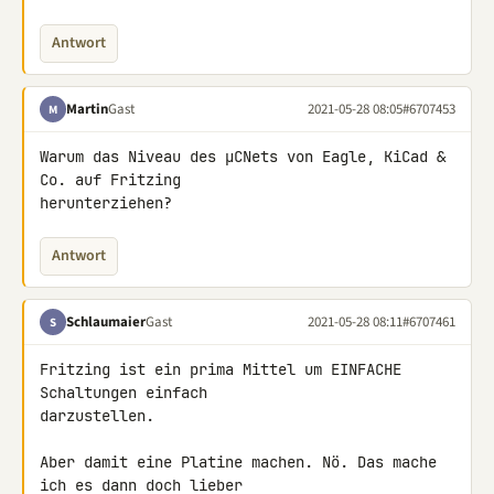
Antwort
Martin
Gast
2021-05-28 08:05
#6707453
M
Warum das Niveau des µCNets von Eagle, KiCad & 
Co. auf Fritzing 

herunterziehen?
Antwort
Schlaumaier
Gast
2021-05-28 08:11
#6707461
S
Fritzing ist ein prima Mittel um EINFACHE 
Schaltungen einfach 

darzustellen.

Aber damit eine Platine machen. Nö. Das mache 
ich es dann doch lieber 
