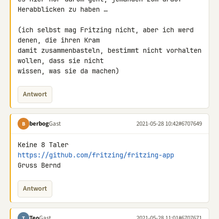
Herabblicken zu haben …

(ich selbst mag Fritzing nicht, aber ich werd 
denen, die ihren Kram 

damit zusammenbasteln, bestimmt nicht vorhalten 
wollen, dass sie nicht 

wissen, was sie da machen)
Antwort
berbog
Gast
2021-05-28 10:42
#6707649
B
https://github.com/fritzing/fritzing-app
Gruss Bernd
Antwort
Teo
Gast
2021-05-28 11:01
#6707671
T