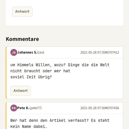
Antwort
Kommentare
Johannes S.
Gast
2021-05-28 07:35
#6707412
JS
um Himmels Willen, wozu? Dinge die die Welt 
nicht braucht oder wer hat 

soviel Zeit übrig?
Antwort
Pete K.
(pete77)
2021-05-28 07:50
#6707436
PK
Wer hat denn den Artikel verfasst? Es steht 
kein Name dabei.