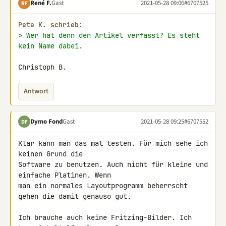
René F.
Gast
2021-05-28 09:06
#6707525
RF
Pete K. schrieb:
> Wer hat denn den Artikel verfasst? Es steht 
kein Name dabei.
Christoph B.
Antwort
Dymo Fond
Gast
2021-05-28 09:25
#6707552
DF
Klar kann man das mal testen. Für mich sehe ich 
keinen Grund die 

Software zu benutzen. Auch nicht für kleine und 
einfache Platinen. Wenn 

man ein normales Layoutprogramm beherrscht 
gehen die damit genauso gut.

Ich brauche auch keine Fritzing-Bilder. Ich 