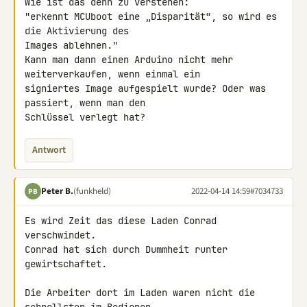
Wie ist das denn zu verstehen:

"erkennt MCUboot eine „Disparität“, so wird es 
die Aktivierung des 

Images ablehnen."

Kann man dann einen Arduino nicht mehr 
weiterverkaufen, wenn einmal ein 

signiertes Image aufgespielt wurde? Oder was 
passiert, wenn man den 

Schlüssel verlegt hat?
Antwort
Peter B.
(funkheld)
2022-04-14 14:59
#7034733
PB
Es wird Zeit das diese Laden Conrad 
verschwindet.

Conrad hat sich durch Dummheit runter 
gewirtschaftet.

Die Arbeiter dort im Laden waren nicht die 