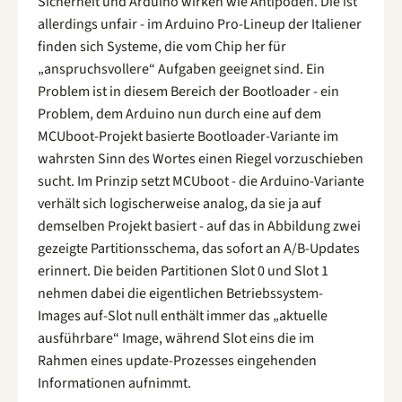
Sicherheit und Arduino wirken wie Antipoden. Die ist
allerdings unfair - im Arduino Pro-Lineup der Italiener
finden sich Systeme, die vom Chip her für
„anspruchsvollere“ Aufgaben geeignet sind. Ein
Problem ist in diesem Bereich der Bootloader - ein
Problem, dem Arduino nun durch eine auf dem
MCUboot-Projekt basierte Bootloader-Variante im
wahrsten Sinn des Wortes einen Riegel vorzuschieben
sucht. Im Prinzip setzt MCUboot - die Arduino-Variante
verhält sich logischerweise analog, da sie ja auf
demselben Projekt basiert - auf das in Abbildung zwei
gezeigte Partitionsschema, das sofort an A/B-Updates
erinnert. Die beiden Partitionen Slot 0 und Slot 1
nehmen dabei die eigentlichen Betriebssystem-
Images auf-Slot null enthält immer das „aktuelle
ausführbare“ Image, während Slot eins die im
Rahmen eines update-Prozesses eingehenden
Informationen aufnimmt.