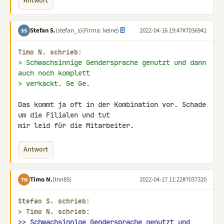
Antwort
Stefan S.
(stefan_s)
(Firma: keine)
2022-04-16 19:47
#7036941
SS
Timo N. schrieb:
> Schwachsinnige Gendersprache genutzt und dann 
auch noch komplett
> verkackt. Ge Ge.
Das kommt ja oft in der Kombination vor. Schade 
um die Filialen und tut 

mir leid für die Mitarbeiter.
Antwort
Timo N.
(tnn85)
2022-04-17 11:22
#7037320
TN
Stefan S. schrieb:
> 
Timo N. schrieb:
>> Schwachsinnige Gendersprache genutzt und 