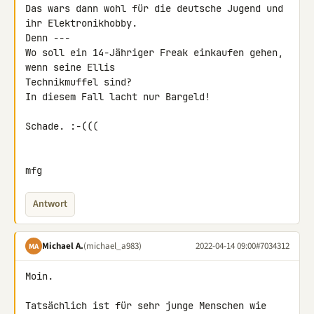
Das wars dann wohl für die deutsche Jugend und 
ihr Elektronikhobby.

Denn ---

Wo soll ein 14-Jähriger Freak einkaufen gehen, 
wenn seine Ellis

Technikmuffel sind?

In diesem Fall lacht nur Bargeld!

Schade. :-(((

mfg
Antwort
Michael A.
(michael_a983)
2022-04-14 09:00
#7034312
MA
Moin.

Tatsächlich ist für sehr junge Menschen wie 