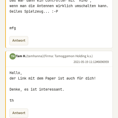
Das wär dann ein Controller mit "MIMO",

wenn man die Antennen wirklich umschalten kann.

Geiles Spielzeug... :-P

mfg
Antwort
Tam H.
(tamhanna)
(Firma: Tamoggemon Holding k.s.)
TH
2021-05-19 11:12
#6696959
Hallo,

der Link mit dem Paper ist auch für dich!

Denke, es ist interessant.

th
Antwort