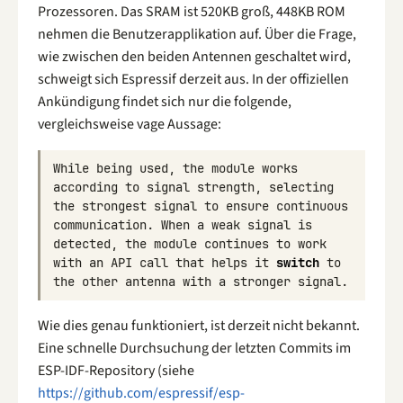
Prozessoren. Das SRAM ist 520KB groß, 448KB ROM
nehmen die Benutzerapplikation auf. Über die Frage,
wie zwischen den beiden Antennen geschaltet wird,
schweigt sich Espressif derzeit aus. In der offiziellen
Ankündigung findet sich nur die folgende,
vergleichsweise vage Aussage:
While
being
used
,
the
module
works
according
to
signal
strength
,
selecting
the
strongest
signal
to
ensure
continuous
communication
.
When
a
weak
signal
is
detected
,
the
module
continues
to
work
with
an
API
call
that
helps
it
switch
to
the
other
antenna
with
a
stronger
signal
.
Wie dies genau funktioniert, ist derzeit nicht bekannt.
Eine schnelle Durchsuchung der letzten Commits im
ESP-IDF-Repository (siehe
https://github.com/espressif/esp-