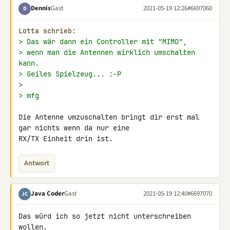
Dennis
Gast
2021-05-19 12:26
#6697060
D
Lotta schrieb:
> Das wär dann ein Controller mit "MIMO",
> wenn man die Antennen wirklich umschalten 
kann.
> Geiles Spielzeug... :-P
>
> mfg
Die Antenne umzuschalten bringt dir erst mal 
gar nichts wenn da nur eine 

RX/TX Einheit drin ist.
Antwort
Java Coder
Gast
2021-05-19 12:40
#6697070
JC
Das würd ich so jetzt nicht unterschreiben 
wollen.
