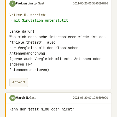
Prokrastinator
Gast
2021-05-20 06:52
#6697876
P
Volker M. schrieb:
> mit Simulation unterstützt
Danke dafür!

Was mich noch sehr interessieren würde ist das 
'triple_theta90', also 

der Vergleich mit der klassischen 
Antennenanordnung.

(gerne auch Vergleich mit ext. Antennen oder 
anderen FR4 

Antennenstrukturen)
Antwort
Marek N.
Gast
2021-05-20 07:10
#6697900
MN
Kann der jetzt MIMO oder nicht?