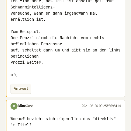
Ich find aber, das Teil ist absolut geil für 
Schwarmintelligenz-

versuche, wenn er dann irgendwann mal 
erhältlich ist.

Zum Beispiel:

Der Prozzi nimmt die Nachicht vom rechts 
befindlichen Prozessor

auf, schaltet dann um und gibt sie an den links 
befindlichen

Prozzi weiter.

mfg
Antwort
Bänz
Gast
2021-05-20 09:25
#6698114
B
Worauf bezieht sich eigentlich das "direktiv" 
im Titel?