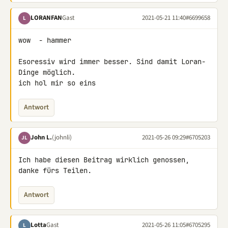
LORANFAN
Gast
2021-05-21 11:40
#6699658
L
wow  - hammer

Esoressiv wird immer besser. Sind damit Loran-
Dinge möglich.

ich hol mir so eins
Antwort
John L.
(johnli)
2021-05-26 09:29
#6705203
JL
Ich habe diesen Beitrag wirklich genossen, 
danke fürs Teilen.
Antwort
Lotta
Gast
2021-05-26 11:05
#6705295
L