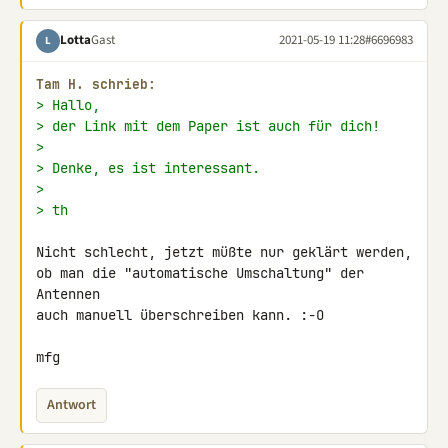
Lotta
Gast
2021-05-19 11:28
#6696983
L
Tam H. schrieb:
> Hallo,
> der Link mit dem Paper ist auch für dich!
>
> Denke, es ist interessant.
>
> th
Nicht schlecht, jetzt müßte nur geklärt werden,

ob man die "automatische Umschaltung" der 
Antennen

auch manuell überschreiben kann. :-O

mfg
Antwort