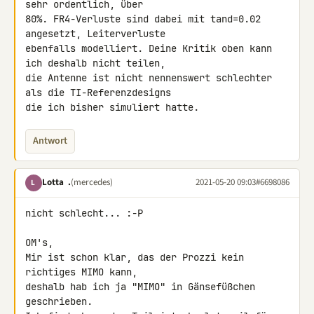
sehr ordentlich, über 

80%. FR4-Verluste sind dabei mit tand=0.02 
angesetzt, Leiterverluste 

ebenfalls modelliert. Deine Kritik oben kann 
ich deshalb nicht teilen, 

die Antenne ist nicht nennenswert schlechter 
als die TI-Referenzdesigns 

die ich bisher simuliert hatte.
Antwort
Lotta .
(mercedes)
2021-05-20 09:03
#6698086
L
nicht schlecht... :-P

OM's,

Mir ist schon klar, das der Prozzi kein 
richtiges MIMO kann,

deshalb hab ich ja "MIMO" in Gänsefüßchen 
geschrieben.
