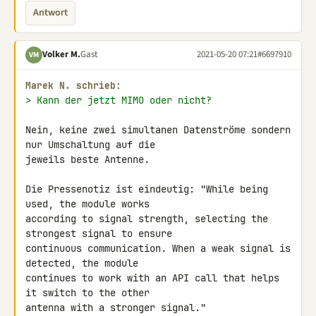
Antwort
Volker M.
Gast
2021-05-20 07:21
#6697910
VM
Marek N. schrieb:
> Kann der jetzt MIMO oder nicht?
Nein, keine zwei simultanen Datenströme sondern 
nur Umschaltung auf die 

jeweils beste Antenne.

Die Pressenotiz ist eindeutig: "While being 
used, the module works 

according to signal strength, selecting the 
strongest signal to ensure 

continuous communication. When a weak signal is 
detected, the module 

continues to work with an API call that helps 
it switch to the other 

antenna with a stronger signal."