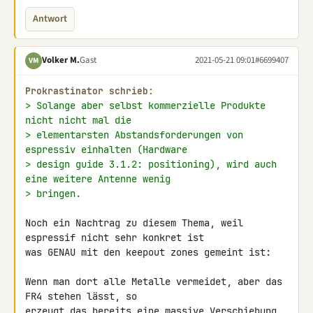
Antwort
Volker M.
Gast
2021-05-21 09:01
#6699407
VM
Prokrastinator schrieb:
> Solange aber selbst kommerzielle Produkte 
nicht nicht mal die
> elementarsten Abstandsforderungen von 
espressiv einhalten (Hardware
> design guide 3.1.2: positioning), wird auch 
eine weitere Antenne wenig
> bringen.
Noch ein Nachtrag zu diesem Thema, weil 
espressif nicht sehr konkret ist 

was GENAU mit den keepout zones gemeint ist:

Wenn man dort alle Metalle vermeidet, aber das 
FR4 stehen lässt, so 

erzeugt das bereits eine massive Verschiebung 