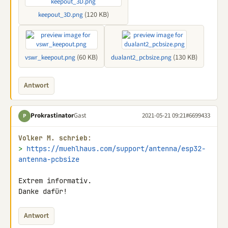
(120 KB)
keepout_3D.png
(60 KB)
(130 KB)
vswr_keepout.png
dualant2_pcbsize.png
Antwort
Prokrastinator
Gast
2021-05-21 09:21
#6699433
P
Volker M. schrieb:
> 
https://muehlhaus.com/support/antenna/esp32-
antenna-pcbsize
Extrem informativ.

Danke dafür!
Antwort