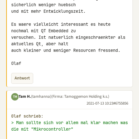
sicherlich weniger huebsch 

und mit mehr Entwicklungszeit.

Es waere vielleicht interessant es heute 
nochmal mit QT Embedded zu 

versuchen. Ist natuerlich eingeschraenkter als 
aktuelles Qt, aber halt 

auch kleiner und weniger Resourcen fressend.

Olaf
Antwort
Tam H.
(tamhanna)
(Firma: Tamoggemon Holding k.s.)
TH
2021-07-13 10:23
#6755856
Olaf schrieb:
> Man sollte sich vor allem mal klar machen was 
die mit "Mikrocontroller"