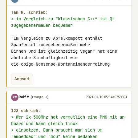
Tam H. schrieb:
> im Vergleich zu “klassischem C++” ist Qt 
zugegebenermaßen bequemer
"Im Vergleich zu Apfelkompott enthält 
Spanferkel zugegebenermaßen mehr 

Birnen und ist gleichzeitig vegan" hat eine 
ähnliche Sinnhaftigkeit wie 

die obige Nonsense-Wortaneinanderreihung
Antwort
Rolf M.
(rmagnus)
2021-07-16 05:14
#6759031
RM
123 schrieb:
> Wer 2x 500Mhz hat vermutlich eine MMU mit an 
board und kann gleich linux
> einsetzen. Dann braucht man sich um 
"embedded" und "mcu" keine gedanken