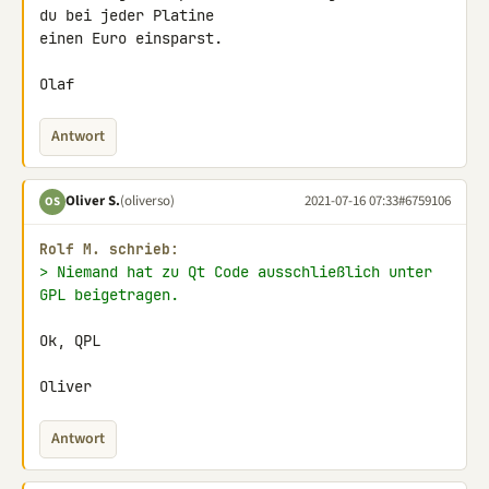
du bei jeder Platine

einen Euro einsparst.

Olaf
Antwort
Oliver S.
(oliverso)
2021-07-16 07:33
#6759106
OS
Rolf M. schrieb:
> Niemand hat zu Qt Code ausschließlich unter 
GPL beigetragen.
Ok, QPL

Oliver
Antwort