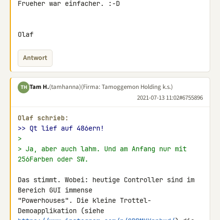
Frueher war einfacher. :-D

Olaf
Antwort
Tam H.
(tamhanna)
(Firma: Tamoggemon Holding k.s.)
TH
2021-07-13 11:02
#6755896
Olaf schrieb:
>> Qt lief auf 486ern!
>
> Ja, aber auch lahm. Und am Anfang nur mit 
256Farben oder SW.
Das stimmt. Wobei: heutige Controller sind im 
Bereich GUI immense 

"Powerhouses". Die kleine Trottel-