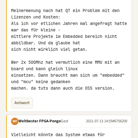
Meinermenung nach hat QT ein Problem mit den 
Lizenzen und Kosten:

Als ich vor etlichen Jahren mal angefragt hatte 
war das für kleine - 

mittlere Projekte im Embedded bereich nicht 
abbildbar. Und da glaube hat 

sich nicht wirklich viel getan.

Wer 2x 500Mhz hat vermutlich eine MMU mit an 
board und kann gleich linux 

einsetzen. Dann braucht man sich um "embedded" 
und "mcu" keine gedanken 

machen. da tuts dann auch die OSS version.
Antwort
Weltbester FPGA-Pongo
Gast
2021-07-13 14:55
#6756200
WF
Vielleicht könnte das System etwas für 