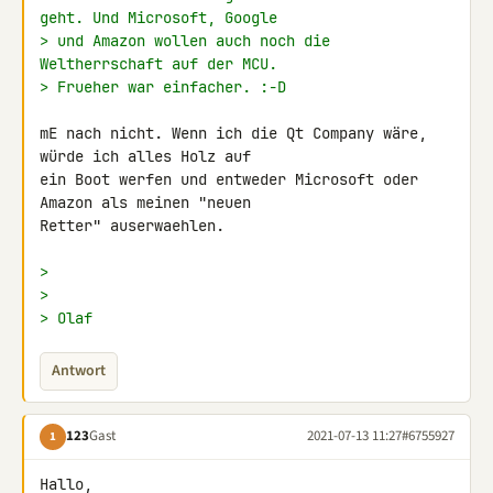
geht. Und Microsoft, Google
> und Amazon wollen auch noch die 
Weltherrschaft auf der MCU.
> Frueher war einfacher. :-D
mE nach nicht. Wenn ich die Qt Company wäre, 
würde ich alles Holz auf 

ein Boot werfen und entweder Microsoft oder 
Amazon als meinen "neuen 

Retter" auserwaehlen.

>
>
> Olaf
Antwort
123
Gast
2021-07-13 11:27
#6755927
1
Hallo,
