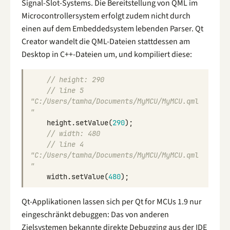
Signal-Slot-Systems. Die Bereitstellung von QML im
Microcontrollersystem erfolgt zudem nicht durch
einen auf dem Embeddedsystem lebenden Parser. Qt
Creator wandelt die QML-Dateien stattdessen am
Desktop in C++-Dateien um, und kompiliert diese:
// height: 290
// line 5  
"C:/Users/tamha/Documents/MyMCU/MyMCU.qml
"
height
.
setValue
(
290
);
// width: 480
// line 4  
"C:/Users/tamha/Documents/MyMCU/MyMCU.qml
"
width
.
setValue
(
480
);
Qt-Applikationen lassen sich per Qt for MCUs 1.9 nur
eingeschränkt debuggen: Das von anderen
Zielsystemen bekannte direkte Debugging aus der IDE