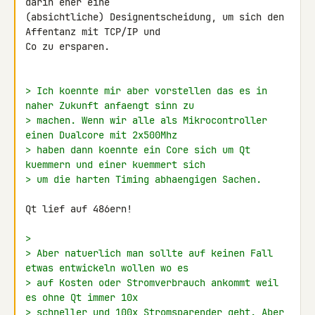
darin eher eine 

(absichtliche) Designentscheidung, um sich den 
Affentanz mit TCP/IP und 

Co zu ersparen.

> Ich koennte mir aber vorstellen das es in 
naher Zukunft anfaengt sinn zu
> machen. Wenn wir alle als Mikrocontroller 
einen Dualcore mit 2x500Mhz
> haben dann koennte ein Core sich um Qt 
kuemmern und einer kuemmert sich
> um die harten Timing abhaengigen Sachen.
Qt lief auf 486ern!

>
> Aber natuerlich man sollte auf keinen Fall 
etwas entwickeln wollen wo es
> auf Kosten oder Stromverbrauch ankommt weil 
es ohne Qt immer 10x
> schneller und 100x Stromsparender geht. Aber 