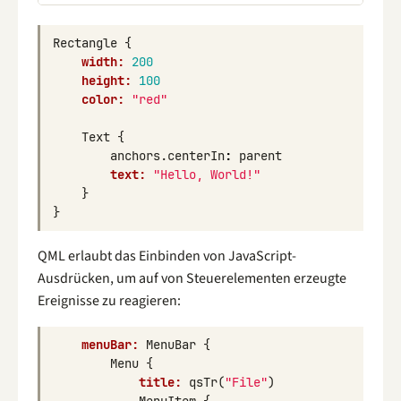
Rectangle
{
width:
200
height:
100
color:
"red"
Text
{
anchors
.
centerIn
:
parent
text:
"Hello, World!"
}
}
QML erlaubt das Einbinden von JavaScript-
Ausdrücken, um auf von Steuerelementen erzeugte
Ereignisse zu reagieren:
menuBar:
MenuBar
{
Menu
{
title:
qsTr
(
"File"
)