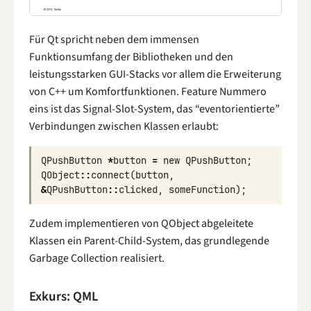
Für Qt spricht neben dem immensen
Funktionsumfang der Bibliotheken und den
leistungsstarken GUI-Stacks vor allem die Erweiterung
von C++ um Komfortfunktionen. Feature Nummero
eins ist das Signal-Slot-System, das “eventorientierte”
Verbindungen zwischen Klassen erlaubt:
QPushButton
*
button
=
new
QPushButton
;
QObject
::
connect
(
button
,
&
QPushButton
::
clicked
,
someFunction
);
Zudem implementieren von QObject abgeleitete
Klassen ein Parent-Child-System, das grundlegende
Garbage Collection realisiert.
Exkurs: QML