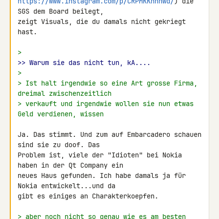
https://www.instagram.com/p/CRPMKKnnhwd/
) die 
SGS dem Board beilegt, 

zeigt Visuals, die du damals nicht gekriegt 
hast.

>
>> Warum sie das nicht tun, kA....
>
> Ist halt irgendwie so eine Art grosse Firma, 
dreimal zwischenzeitlich
> verkauft und irgendwie wollen sie nun etwas 
Geld verdienen, wissen
Ja. Das stimmt. Und zum auf Embarcadero schauen 
sind sie zu doof. Das 

Problem ist, viele der "Idioten" bei Nokia 
haben in der Qt Company ein 

neues Haus gefunden. Ich habe damals ja für 
Nokia entwickelt...und da 

gibt es einiges an Charakterkoepfen.

> aber noch nicht so genau wie es am besten 