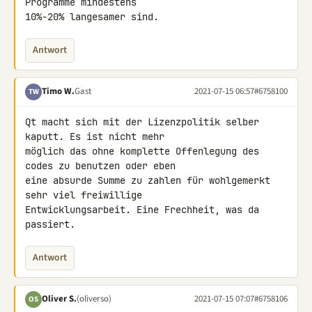
Programme mindestens 

10%-20% langesamer sind.
Antwort
Timo W.
Gast
2021-07-15 06:57
#6758100
TW
Qt macht sich mit der Lizenzpolitik selber 
kaputt. Es ist nicht mehr 

möglich das ohne komplette Offenlegung des 
codes zu benutzen oder eben 

eine absurde Summe zu zahlen für wohlgemerkt 
sehr viel freiwillige 

Entwicklungsarbeit. Eine Frechheit, was da 
passiert.
Antwort
Oliver S.
(oliverso)
2021-07-15 07:07
#6758106
OS