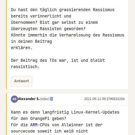
Du hast den täglich grassierenden Rassismus 
bereits verinnerlicht und 

übernommen? Bist gar selbst zu einem 
überzeugten Rassisten geworden? 

Könnte immerhin die Verharmlosung des Rassismus 
in deinen Beitrag 

erklären.

Der Beitrag des TOs war, ist und bleibt 
rassistisch.
Antwort
Alexander S.
(esko)
2021-09-11 09:37
#6816194
AS
Kann es denn langfristig Linux-Kernel-Updates 
für den OrangePi geben? 

Für die 
ARM
-CPUs von Allwinner ist der 
sourcecode soweit ich weiß nicht 
