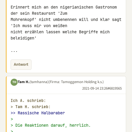
Erinnert mich an den nigerianischen Gastronom 
der sein Restaursnt 'Zum 

Mohrenkopf' nicht umbenennen will und klar sagt 
'Ich muss mir von weißen 

nicht erzählen lassen welche Begriffe mich 
beleidigen'

...
Antwort
Tam H.
(tamhanna)
(Firma: Tamoggemon Holding k.s.)
TH
2021-09-14 23:26
#6819565
Ich A. schrieb:
> 
Tam H. schrieb:
>> Rassische Halbaraber
>
> Die Reaktionen darauf, herrlich.
>