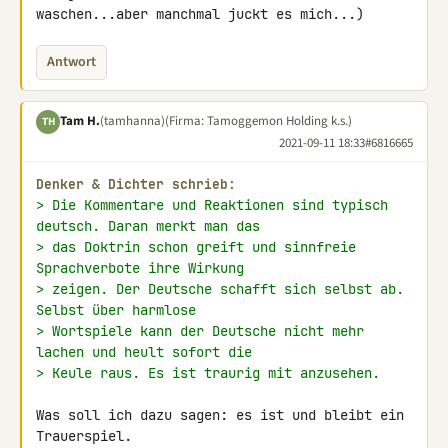
waschen...aber manchmal juckt es mich...)
Antwort
Tam H.
(tamhanna)
(Firma: Tamoggemon Holding k.s.)
TH
2021-09-11 18:33
#6816665
Denker & Dichter schrieb:
> Die Kommentare und Reaktionen sind typisch 
deutsch. Daran merkt man das
> das Doktrin schon greift und sinnfreie 
Sprachverbote ihre Wirkung
> zeigen. Der Deutsche schafft sich selbst ab. 
Selbst über harmlose
> Wortspiele kann der Deutsche nicht mehr 
lachen und heult sofort die
> Keule raus. Es ist traurig mit anzusehen.
Was soll ich dazu sagen: es ist und bleibt ein 
Trauerspiel.
