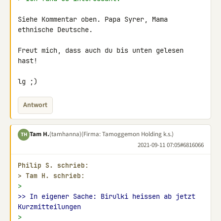
Siehe Kommentar oben. Papa Syrer, Mama 
ethnische Deutsche.

Freut mich, dass auch du bis unten gelesen 
hast!

lg ;)
Antwort
Tam H.
(tamhanna)
(Firma: Tamoggemon Holding k.s.)
TH
2021-09-11 07:05
#6816066
Philip S. schrieb:
> 
Tam H. schrieb:
>
>> In eigener Sache: Birulki heissen ab jetzt 
Kurzmitteilungen
>