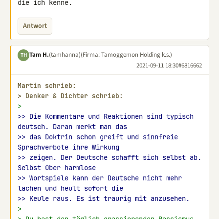
die ich kenne.
Antwort
Tam H.
(tamhanna)
(Firma: Tamoggemon Holding k.s.)
TH
2021-09-11 18:30
#6816662
Martin schrieb:
> 
Denker & Dichter schrieb:
>
>> Die Kommentare und Reaktionen sind typisch 
deutsch. Daran merkt man das
>> das Doktrin schon greift und sinnfreie 
Sprachverbote ihre Wirkung
>> zeigen. Der Deutsche schafft sich selbst ab. 
Selbst über harmlose
>> Wortspiele kann der Deutsche nicht mehr 
lachen und heult sofort die
>> Keule raus. Es ist traurig mit anzusehen.
>
> Du hast den täglich grassierenden Rassismus 