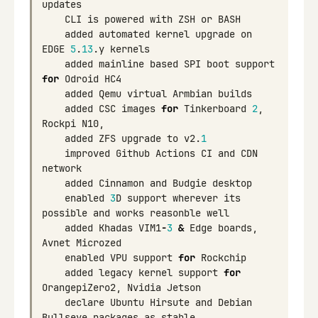
updates
CLI
is
powered
with
ZSH
or
BASH
added
automated
kernel
upgrade
on
EDGE
5
.
13
.
y
kernels
added
mainline
based
SPI
boot
support
for
Odroid
HC4
added
Qemu
virtual
Armbian
builds
added
CSC
images
for
Tinkerboard
2
,
Rockpi
N10
,
added
ZFS
upgrade
to
v2
.
1
improved
Github
Actions
CI
and
CDN
network
added
Cinnamon
and
Budgie
desktop
enabled
3
D
support
wherever
its
possible
and
works
reasonble
well
added
Khadas
VIM1
-
3
&
Edge
boards
,
Avnet
Microzed
enabled
VPU
support
for
Rockchip
added
legacy
kernel
support
for
OrangepiZero2
,
Nvidia
Jetson
declare
Ubuntu
Hirsute
and
Debian
Bullseye
packages
as
stable