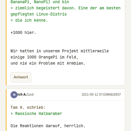
BananaPi, NanoPi) und bin
> ziemlich begeistert davon. Eine der am besten 
gepflegten Linux-Distris
> die ich kenne.
+1000 hier.

Wir hatten in unserem Projekt mittlerweile 
einige 1000 OrangePi im Feld, 

und nie ein Problem mit Armbian.
Antwort
Ich A.
Gast
2021-09-12 07:03
#6816937
IA
Tam H. schrieb:
> Rassische Halbaraber
Die Reaktionen darauf, herrlich.
