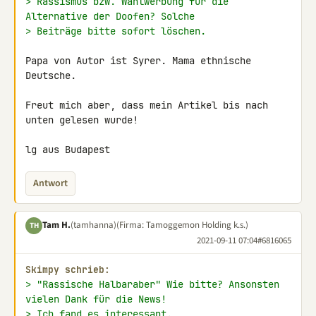
> Rassismus bzw. Wahlwerbung für die 
Alternative der Doofen? Solche
> Beiträge bitte sofort löschen.
Papa von Autor ist Syrer. Mama ethnische 
Deutsche.

Freut mich aber, dass mein Artikel bis nach 
unten gelesen wurde!

lg aus Budapest
Antwort
Tam H.
(tamhanna)
(Firma: Tamoggemon Holding k.s.)
TH
2021-09-11 07:04
#6816065
Skimpy schrieb:
> "Rassische Halbaraber" Wie bitte? Ansonsten 
vielen Dank für die News!
> Ich fand es interessant.