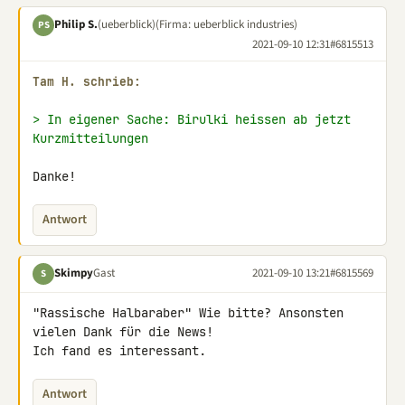
Philip S.
(ueberblick)
(Firma: ueberblick industries)
PS
2021-09-10 12:31
#6815513
Tam H. schrieb:
> In eigener Sache: Birulki heissen ab jetzt 
Kurzmitteilungen
Danke!
Antwort
Skimpy
Gast
2021-09-10 13:21
#6815569
S
"Rassische Halbaraber" Wie bitte? Ansonsten 
vielen Dank für die News! 

Ich fand es interessant.
Antwort