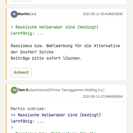
Martin
Gast
2021-09-11 05:41
#6816036
M
> Rassische Halbaraber sind (bedingt) 
lernfähig: ...
Rassismus bzw. Wahlwerbung für die Alternative 
der Doofen? Solche 

Beiträge bitte sofort löschen.
Antwort
Tam H.
(tamhanna)
(Firma: Tamoggemon Holding k.s.)
TH
2021-09-11 07:04
#6816064
Martin schrieb:
>> Rassische Halbaraber sind (bedingt) 
lernfähig: ...
>