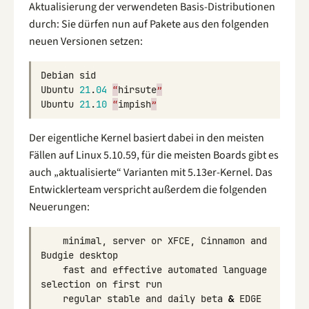
Aktualisierung der verwendeten Basis-Distributionen
durch: Sie dürfen nun auf Pakete aus den folgenden
neuen Versionen setzen:
Debian
sid
Ubuntu
21
.
04
“
hirsute
”
Ubuntu
21
.
10
“
impish
”
Der eigentliche Kernel basiert dabei in den meisten
Fällen auf Linux 5.10.59, für die meisten Boards gibt es
auch „aktualisierte“ Varianten mit 5.13er-Kernel. Das
Entwicklerteam verspricht außerdem die folgenden
Neuerungen:
minimal
,
server
or
XFCE
,
Cinnamon
and
Budgie
desktop
fast
and
effective
automated
language
selection
on
first
run
regular
stable
and
daily
beta
&
EDGE