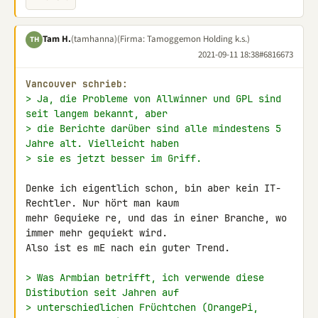
Tam H.
(tamhanna)
(Firma: Tamoggemon Holding k.s.)
TH
2021-09-11 18:38
#6816673
Vancouver schrieb:
> Ja, die Probleme von Allwinner und GPL sind 
seit langem bekannt, aber
> die Berichte darüber sind alle mindestens 5 
Jahre alt. Vielleicht haben
> sie es jetzt besser im Griff.
Denke ich eigentlich schon, bin aber kein IT-
Rechtler. Nur hört man kaum 

mehr Gequieke re, und das in einer Branche, wo 
immer mehr gequiekt wird. 

Also ist es mE nach ein guter Trend.

> Was Armbian betrifft, ich verwende diese 
Distibution seit Jahren auf
> unterschiedlichen Früchtchen (OrangePi, 