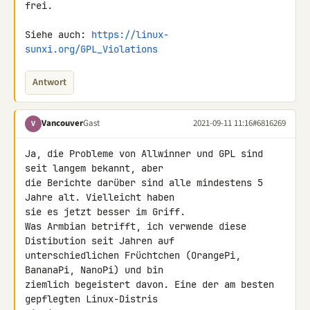
frei.

Siehe auch: 
https://linux-
sunxi.org/GPL_Violations
Antwort
Vancouver
Gast
2021-09-11 11:16
#6816269
V
Ja, die Probleme von Allwinner und GPL sind 
seit langem bekannt, aber 

die Berichte darüber sind alle mindestens 5 
Jahre alt. Vielleicht haben 

sie es jetzt besser im Griff.

Was Armbian betrifft, ich verwende diese 
Distibution seit Jahren auf 

unterschiedlichen Früchtchen (OrangePi, 
BananaPi, NanoPi) und bin 

ziemlich begeistert davon. Eine der am besten 
gepflegten Linux-Distris 
