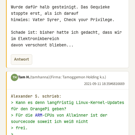
Wurde dafür halb gesteinigt. Das Gequieke 
stoppte erst, als ich darauf 

hinwies: Vater Syrer, Check your Privilege.

Schade ist: bisher hatte ich gedacht, dass wir 
im Elektronikbereich 

davon verschont blieben...
Antwort
Tam H.
(tamhanna)
(Firma: Tamoggemon Holding k.s.)
TH
2021-09-11 18:35
#6816669
Alexander S. schrieb:
> Kann es denn langfristig Linux-Kernel-Updates 
für den OrangePi geben?
> Für die 
ARM
-CPUs von Allwinner ist der 
sourcecode soweit ich weiß nicht
> frei.
>