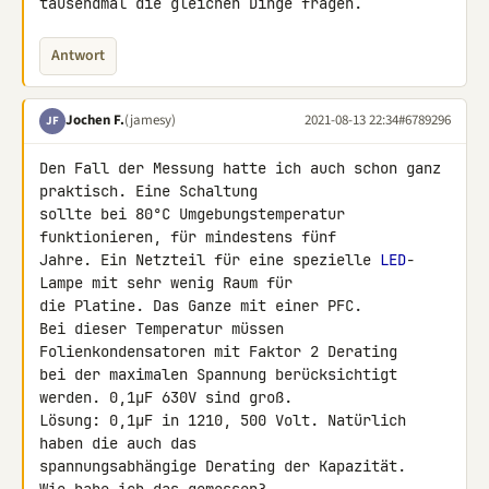
tausendmal die gleichen Dinge fragen.
Antwort
Jochen F.
(jamesy)
2021-08-13 22:34
#6789296
JF
Den Fall der Messung hatte ich auch schon ganz 
praktisch. Eine Schaltung 

sollte bei 80°C Umgebungstemperatur 
funktionieren, für mindestens fünf 

Jahre. Ein Netzteil für eine spezielle 
LED
-
Lampe mit sehr wenig Raum für 

die Platine. Das Ganze mit einer PFC.

Bei dieser Temperatur müssen 
Folienkondensatoren mit Faktor 2 Derating 

bei der maximalen Spannung berücksichtigt 
werden. 0,1µF 630V sind groß. 

Lösung: 0,1µF in 1210, 500 Volt. Natürlich 
haben die auch das 

spannungsabhängige Derating der Kapazität.

Wie habe ich das gemessen?
