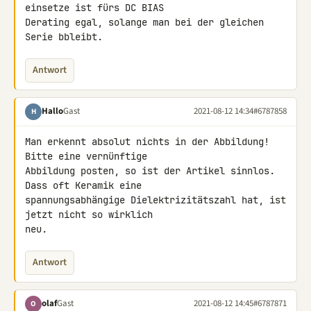
einsetze ist fürs DC BIAS 

Derating egal, solange man bei der gleichen 
Serie bbleibt.
Antwort
Hallo
Gast
2021-08-12 14:34
#6787858
H
Man erkennt absolut nichts in der Abbildung! 
Bitte eine vernünftige 

Abbildung posten, so ist der Artikel sinnlos. 
Dass oft Keramik eine 

spannungsabhängige Dielektrizitätszahl hat, ist 
jetzt nicht so wirklich 

neu.
Antwort
olaf
Gast
2021-08-12 14:45
#6787871
O