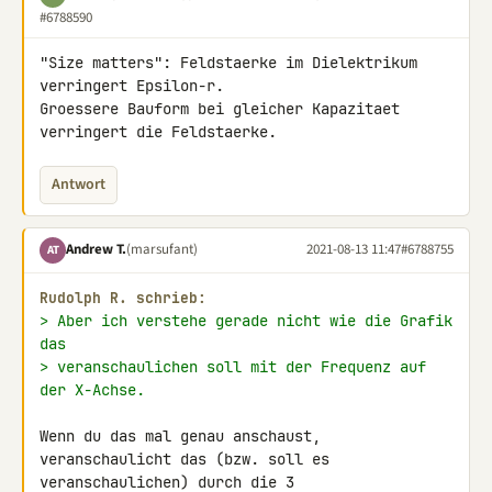
#6788590
"Size matters": Feldstaerke im Dielektrikum 
verringert Epsilon-r. 

Groessere Bauform bei gleicher Kapazitaet 
verringert die Feldstaerke.
Antwort
Andrew T.
(marsufant)
2021-08-13 11:47
#6788755
AT
Rudolph R. schrieb:
> Aber ich verstehe gerade nicht wie die Grafik 
das
> veranschaulichen soll mit der Frequenz auf 
der X-Achse.
Wenn du das mal genau anschaust,

veranschaulicht das (bzw. soll es 
veranschaulichen) durch die 3 
