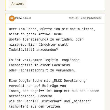
Antwort
René F.
Gast
2021-08-12 08:49
#6787497
RF
Herr Tam Hanna, dürfte ich sie darum bitten, 
nicht in jedem Artikel neue 

Wörter (Deratierung) zu erfinden, oder 
missbräuchlich (Induktor statt 

Induktivität) anzuwenden?

Es ist vollkommen legitim, englische 
Fachbegriffe in einem Fachforum 

oder Fachzeitschrift zu verwenden.

Eine Google Suche mit „MLCC Deratierung“ 
verweist nur auf Beiträge von 

Ihnen, der Begriff ist komplett aus den Haaren 
herbeigezogen. Genauso 

wie der Begriff „minierbar“ und „minieren“ 
(schürfen) aus dem letzten 
