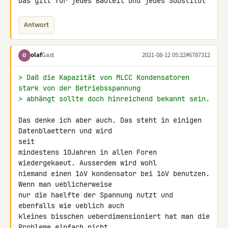
Das gilt für jedes Bauteil und jedes Substitut
Antwort
olaf
Gast
2021-08-12 05:22
#6787312
O
> Daß die Kapazität von MLCC Kondensatoren 
stark von der Betriebsspannung
> abhängt sollte doch hinreichend bekannt sein.
Das denke ich aber auch. Das steht in einigen 
Datenblaettern und wird 

seit

mindestens 10Jahren in allen Foren 
wiedergekaeut. Ausserdem wird wohl 

niemand einen 16V kondensator bei 16V benutzen. 
Wenn man ueblicherweise 

nur die haelfte der Spannung nutzt und 
ebenfalls wie ueblich auch 

kleines bisschen ueberdimensioniert hat man die 
Probleme einfach nicht. 
