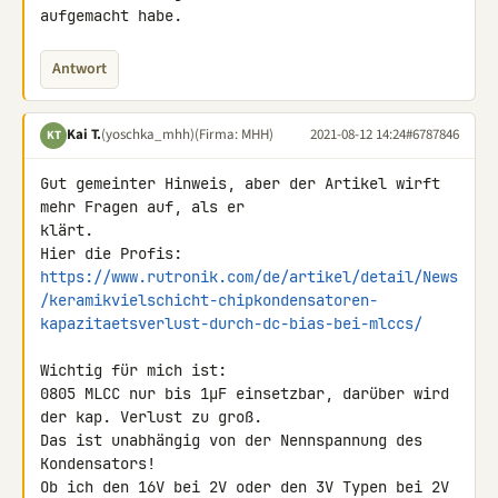
aufgemacht habe.
Antwort
Kai T.
(yoschka_mhh)
(Firma: MHH)
2021-08-12 14:24
#6787846
KT
Gut gemeinter Hinweis, aber der Artikel wirft 
mehr Fragen auf, als er 

klärt.

https://www.rutronik.com/de/artikel/detail/News
/keramikvielschicht-chipkondensatoren-
kapazitaetsverlust-durch-dc-bias-bei-mlccs/
Wichtig für mich ist:

0805 MLCC nur bis 1µF einsetzbar, darüber wird 
der kap. Verlust zu groß.

Das ist unabhängig von der Nennspannung des 
Kondensators!

Ob ich den 16V bei 2V oder den 3V Typen bei 2V 