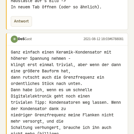
Maustaste auf's Bild -> 

In neuem Tab öffnen (oder so ähnlich).
Antwort
DoS
Gast
2021-08-12 18:03
#6788081
D
Ganz einfach einen Keramik-Kondensator mit 
höherer Spannung nehmen - 

klingt erst einmal trivial, aber wenn der dann 
eine größere Bauform hat, 

dann rutscht auch die Grenzfrequenz ein 
ordentliches Stück nach unten.

Dann habe ich, wenn es um schnelle 
Digitalelektronik geht noch einen 

trivialen Tipp: Kondensatoren weg lassen. Wenn 
der Kondensator dank zu 

niedriger Grenzfrequenz meine Flanken nicht 
mehr versorgt, und die 

Schaltung verhungert, brauche ich ihn auch 
nicht mehr (billiger, 
