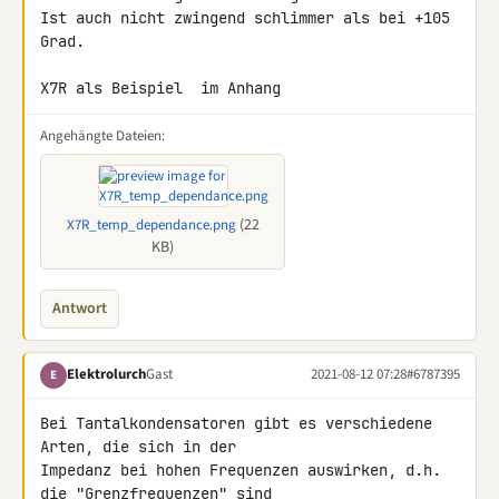
Ist auch nicht zwingend schlimmer als bei +105 
Grad.

X7R als Beispiel  im Anhang
Angehängte Dateien:
(22
X7R_temp_dependance.png
KB)
Antwort
Elektrolurch
Gast
2021-08-12 07:28
#6787395
E
Bei Tantalkondensatoren gibt es verschiedene 
Arten, die sich in der 

Impedanz bei hohen Frequenzen auswirken, d.h. 
die "Grenzfrequenzen" sind 
