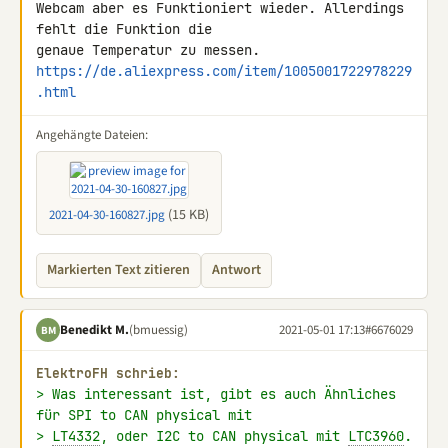
Webcam aber es Funktioniert wieder. Allerdings 
fehlt die Funktion die 

https://de.aliexpress.com/item/1005001722978229
.html
Angehängte Dateien:
(15 KB)
2021-04-30-160827.jpg
Markierten Text zitieren
Antwort
Benedikt M.
(bmuessig)
2021-05-01 17:13
#6676029
BM
ElektroFH schrieb:
> Was interessant ist, gibt es auch Ähnliches 
für SPI to CAN physical mit
> 
LT4332
, oder I2C to CAN physical mit 
LTC3960
.