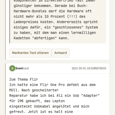
Komponenten im Direktvertrieb fast immer 
günstiger bekommen. Gerade bei Buch-
Hardware-Bundles darf die Hardware oft 
nicht mehr als 10 Prozent (!!!) des 
Ladenpreises kosten. Andererseits spricht 
einiges dafür, ein "geschlossenes" System 
zu haben, mit dem man einen lernwilligen 
Markierten Text zitieren
Antwort
Sven
Gast
2021-05-01 16:52
#6676010
S
Zum Thema Flir

Ich hatte eine Flir One Pro defekt aus dem 
Müll. Nach gescheiterter 

Reparatur habe ich bei Ali ein Usb "Adapter" 
für 29€ gekauft, das Lepton 

eingesteckt Usbkabel angelötet und mich 
gefreut. Jetzt ist es halt eine 
