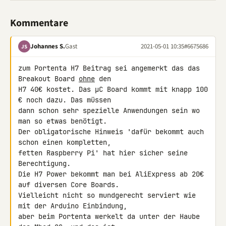
Kommentare
Johannes S.
Gast
2021-05-01 10:35
#6675686
JS
zum Portenta H7 Beitrag sei angemerkt das das 
Breakout Board 
ohne
 den 

H7 40€ kostet. Das µC Board kommt mit knapp 100 
€ noch dazu. Das müssen 

dann schon sehr spezielle Anwendungen sein wo 
man so etwas benötigt.

Der obligatorische Hinweis 'dafür bekommt auch 
schon einen kompletten, 

fetten Raspberry Pi' hat hier sicher seine 
Berechtigung.

Die H7 Power bekommt man bei AliExpress ab 20€ 
auf diversen Core Boards. 

Vielleicht nicht so mundgerecht serviert wie 
mit der Arduino Einbindung, 

aber beim Portenta werkelt da unter der Haube 