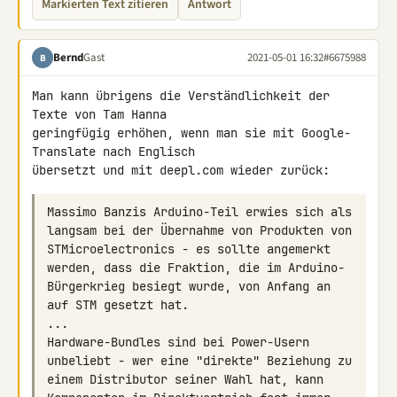
Markierten Text zitieren
Antwort
Bernd
Gast
2021-05-01 16:32
#6675988
B
Man kann übrigens die Verständlichkeit der 
Texte von Tam Hanna 

geringfügig erhöhen, wenn man sie mit Google-
Translate nach Englisch 

übersetzt und mit deepl.com wieder zurück:
Massimo Banzis Arduino-Teil erwies sich als 
langsam bei der Übernahme von Produkten von 
STMicroelectronics - es sollte angemerkt 
werden, dass die Fraktion, die im Arduino-
Bürgerkrieg besiegt wurde, von Anfang an 
Hardware-Bundles sind bei Power-Usern 
unbeliebt - wer eine "direkte" Beziehung zu 
einem Distributor seiner Wahl hat, kann 