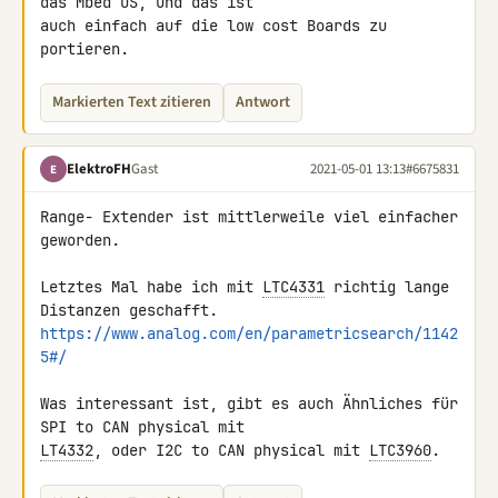
das Mbed OS, und das ist 

auch einfach auf die low cost Boards zu 
portieren.
Markierten Text zitieren
Antwort
ElektroFH
Gast
2021-05-01 13:13
#6675831
E
Range- Extender ist mittlerweile viel einfacher 
geworden.

Letztes Mal habe ich mit 
LTC4331
 richtig lange 
https://www.analog.com/en/parametricsearch/1142
5#/
Was interessant ist, gibt es auch Ähnliches für 
LT4332
, oder I2C to CAN physical mit 
LTC3960
.