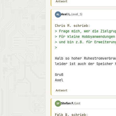
Antwort
Axel L.
(axel_5)
AL
Chris M. schrieb:
> Frage mich, wer die Zielgru
> Für kleine Hobbyanwendungen
> und bin z.B. für Erweiterun
>
Halb so hoher Ruhestromverbra
leider ist auch der Speicher h
Gruß

Axel
Antwort
Stefan F.
Gast
SF
Falk B. schrieb: