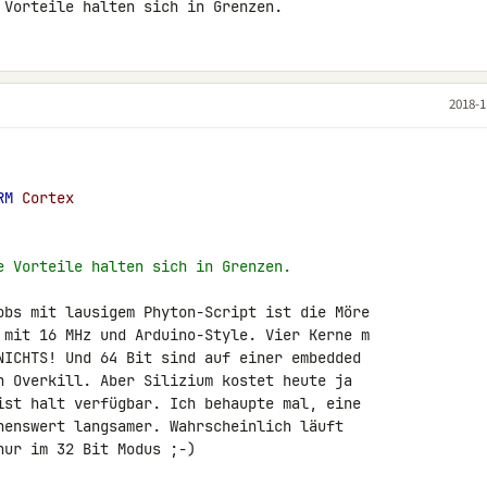
 Vorteile halten sich in Grenzen.
2018-1
RM
 Cortex
e Vorteile halten sich in Grenzen.
obs mit lausigem Phyton-Script ist die Möre 

 mit 16 MHz und Arduino-Style. Vier Kerne m 

NICHTS! Und 64 Bit sind auf einer embedded 

h Overkill. Aber Silizium kostet heute ja 

ist halt verfügbar. Ich behaupte mal, eine 

nenswert langsamer. Wahrscheinlich läuft 

nur im 32 Bit Modus ;-)