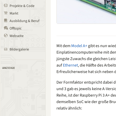
Projekte & Code
Markt
Ausbildung & Beruf
Offtopic
Webseite
Mit dem
Model A+
gibt es nun wied
Bildergalerie
Einplatinencomputerreihe mit dem
jüngste Zuwachs die gleichen Leis
auf
Ethernet
, die Hälfte des Arbe
ANZEIGE
Erfreulicherweise hat sich neben d
Der Formfaktor entspricht dabei d
und 3 gab es jeweils keine A-Versi
Reihe, ist der Raspberry Pi 3 A+ de
demselben SoC wie der große Brud
relativ ähnlich: