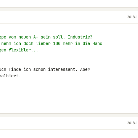
2018-1
ppe vom neuen A+ sein soll. Industrie?
 nehm ich doch lieber 10€ mehr in die Hand
gen flexibler...
uch finde ich schon interessant. Aber 

albiert.

2018-1