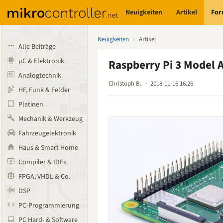
Neuigkeiten
Artikel
Fo
Neuigkeiten
›
Artikel
Alle Beiträge
µC & Elektronik
Raspberry Pi 3 Model 
Analogtechnik
Christoph B.
2018-11-16 16:26
HF, Funk & Felder
Platinen
Mechanik & Werkzeug
Fahrzeugelektronik
Haus & Smart Home
Compiler & IDEs
FPGA, VHDL & Co.
DSP
PC-Programmierung
PC Hard- & Software