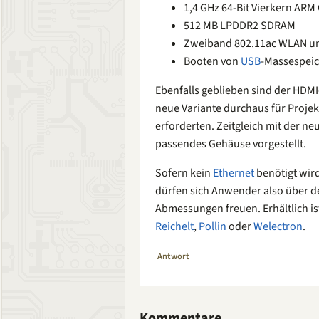
1,4 GHz 64-Bit Vierkern ARM
512 MB LPDDR2 SDRAM
Zweiband 802.11ac WLAN un
Booten von
USB
-Massespei
Ebenfalls geblieben sind der HDM
neue Variante durchaus für Projekt
erforderten. Zeitgleich mit der n
passendes Gehäuse vorgestellt.
Sofern kein
Ethernet
benötigt wird
dürfen sich Anwender also über de
Abmessungen freuen. Erhältlich is
Reichelt
,
Pollin
oder
Welectron
.
Antwort
Kommentare