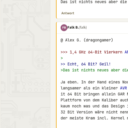
Das ist nichts neues aber die
Antwort
Falk B.
(falk)
FB
@ Alex G. (dragongamer)

>>> 1,4 GHz 64-Bit Vierkern 
A
>
>> Echt, 64 Bit? Geil!
>Das ist nichts neues aber di
Ja eben. In der Hand eines No
langsamer als ein kleiner 
AVR
it 64 Bit bringen allein GAR 
Plattform von dem Kaliber auc
kaum noch was und das Design 
32 Bit Version wäre nicht nen
der meiste Kram incl. Kernel 