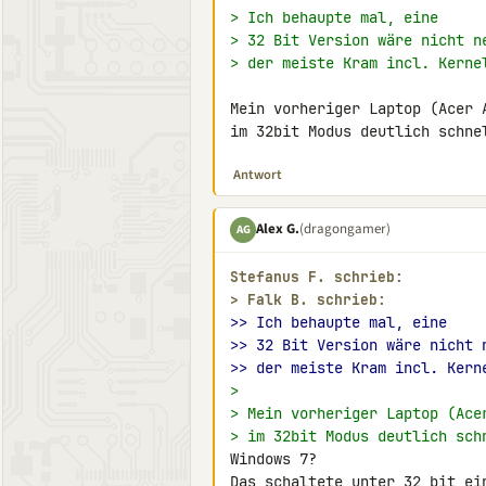
> Ich behaupte mal, eine
> 32 Bit Version wäre nicht n
> der meiste Kram incl. Kerne
Mein vorheriger Laptop (Acer 
im 32bit Modus deutlich schne
Antwort
Alex G.
(dragongamer)
AG
Stefanus F. schrieb:
> 
Falk B. schrieb:
>> Ich behaupte mal, eine
>> 32 Bit Version wäre nicht 
>> der meiste Kram incl. Kern
>
> Mein vorheriger Laptop (Ace
> im 32bit Modus deutlich sch
Windows 7?

Das schaltete unter 32 bit ein