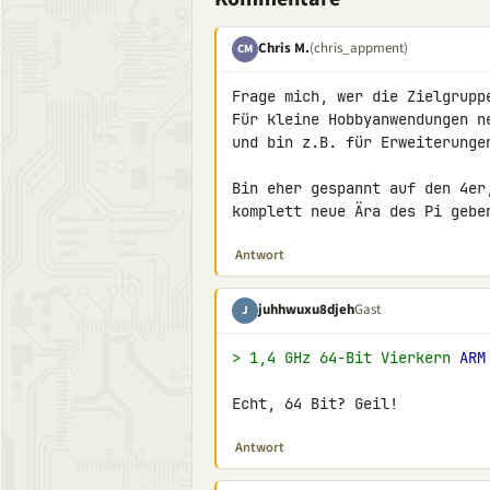
Chris M.
(chris_appment)
CM
Frage mich, wer die Zielgrupp
Für kleine Hobbyanwendungen n
und bin z.B. für Erweiterungen
Bin eher gespannt auf den 4er
komplett neue Ära des Pi gebe
Antwort
juhhwuxu8djeh
Gast
J
> 1,4 GHz 64-Bit Vierkern 
ARM
Echt, 64 Bit? Geil!
Antwort