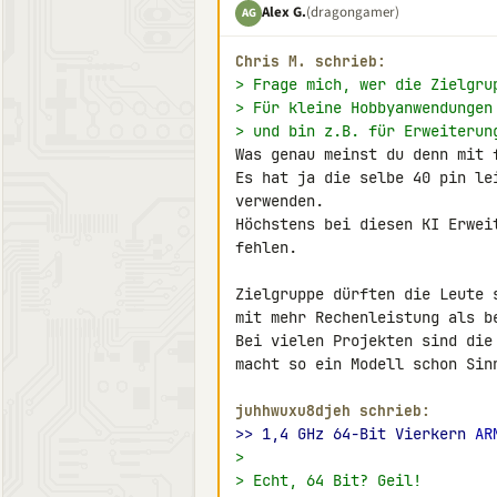
Alex G.
(dragongamer)
AG
Chris M. schrieb:
> Frage mich, wer die Zielgru
> Für kleine Hobbyanwendungen
> und bin z.B. für Erweiterun
Was genau meinst du denn mit f
Es hat ja die selbe 40 pin le
verwenden.

Höchstens bei diesen KI Erwei
fehlen.

Zielgruppe dürften die Leute 
mit mehr Rechenleistung als be
Bei vielen Projekten sind die
macht so ein Modell schon Sinn
juhhwuxu8djeh schrieb:
>> 1,4 GHz 64-Bit Vierkern 
AR
>
> Echt, 64 Bit? Geil!