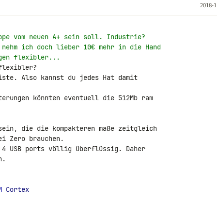
2018-1
ppe vom neuen A+ sein soll. Industrie?
 nehm ich doch lieber 10€ mehr in die Hand
gen flexibler...
lexibler?

iste. Also kannst du jedes Hat damit 

terungen könnten eventuell die 512Mb ram 

sein, die die kompakteren maße zeitgleich 

i Zero brauchen.

 4 USB ports völlig überflüssig. Daher 

.

M
 Cortex