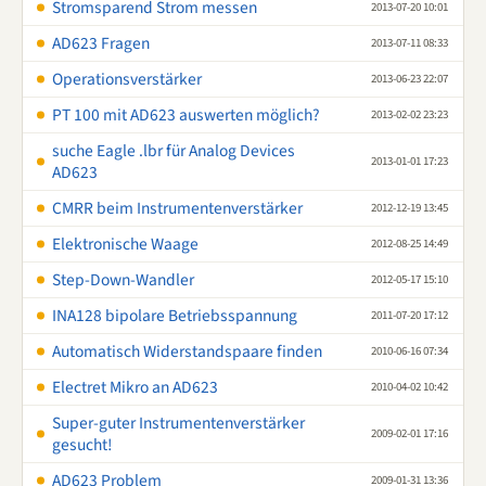
Stromsparend Strom messen
2013-07-20 10:01
AD623 Fragen
2013-07-11 08:33
Operationsverstärker
2013-06-23 22:07
PT 100 mit AD623 auswerten möglich?
2013-02-02 23:23
suche Eagle .lbr für Analog Devices
2013-01-01 17:23
AD623
CMRR beim Instrumentenverstärker
2012-12-19 13:45
Elektronische Waage
2012-08-25 14:49
Step-Down-Wandler
2012-05-17 15:10
INA128 bipolare Betriebsspannung
2011-07-20 17:12
Automatisch Widerstandspaare finden
2010-06-16 07:34
Electret Mikro an AD623
2010-04-02 10:42
Super-guter Instrumentenverstärker
2009-02-01 17:16
gesucht!
AD623 Problem
2009-01-31 13:36