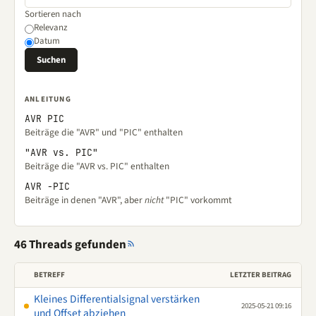
Sortieren nach
Relevanz
Datum
ANLEITUNG
AVR PIC
Beiträge die "AVR" und "PIC" enthalten
"AVR vs. PIC"
Beiträge die "AVR vs. PIC" enthalten
AVR -PIC
Beiträge in denen "AVR", aber
nicht
"PIC" vorkommt
46 Threads gefunden
BETREFF
LETZTER BEITRAG
Kleines Differentialsignal verstärken
2025-05-21 09:16
und Offset abziehen