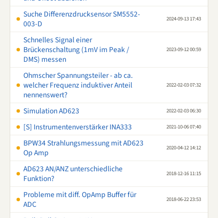
Suche Differenzdrucksensor SM5552-
2024-09-13 17:43
003-D
Schnelles Signal einer
Brückenschaltung (1mV im Peak /
2023-09-12 00:59
DMS) messen
Ohmscher Spannungsteiler - ab ca.
welcher Frequenz induktiver Anteil
2022-02-03 07:32
nennenswert?
Simulation AD623
2022-02-03 06:30
[S] Instrumentenverstärker INA333
2021-10-06 07:40
BPW34 Strahlungsmessung mit AD623
2020-04-12 14:12
Op Amp
AD623 AN/ANZ unterschiedliche
2018-12-16 11:15
Funktion?
Probleme mit diff. OpAmp Buffer für
2018-06-22 23:53
ADC