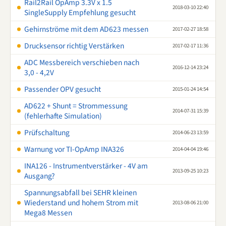
Rail2Rail OpAmp 3.3V x 1.5
2018-03-10 22:40
SingleSupply Empfehlung gesucht
Gehirnströme mit dem AD623 messen
2017-02-27 18:58
Drucksensor richtig Verstärken
2017-02-17 11:36
ADC Messbereich verschieben nach
2016-12-14 23:24
3,0 - 4,2V
Passender OPV gesucht
2015-01-24 14:54
AD622 + Shunt = Strommessung
2014-07-31 15:39
(fehlerhafte Simulation)
Prüfschaltung
2014-06-23 13:59
Warnung vor TI-OpAmp INA326
2014-04-04 19:46
INA126 - Instrumentverstärker - 4V am
2013-09-25 10:23
Ausgang?
Spannungsabfall bei SEHR kleinen
Wiederstand und hohem Strom mit
2013-08-06 21:00
Mega8 Messen