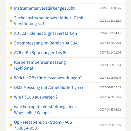
Instrumentenverstärker gesucht.
2009-01-11 00:26
Suche Instrumentenverstärker-IC mit
2008-01-10 11:13
Verstärkung <=1
AD623 - kleines Signal verstärken
2008-01-09 14:41
Strommessung im Bereich 0A 3µA
2007-12-20 10:20
AVR LiPo Spannungen bis 8s
2007-12-14 21:06
Körpertemperaturmessung
2007-11-08 16:54
(Zyklomat)
Welche OPs für Messanwendungen?
2007-11-05 09:49
DMS Messung mit Atmel Butterfly ???
2007-06-29 13:33
Wie PT100 auswerten ?
2007-06-28 15:25
welchen op für Verstärkung einer
2007-04-25 08:12
Wägezelle / Waage
Op - Messbereich - Strom - ACS
2007-02-08 10:06
750LCA-050