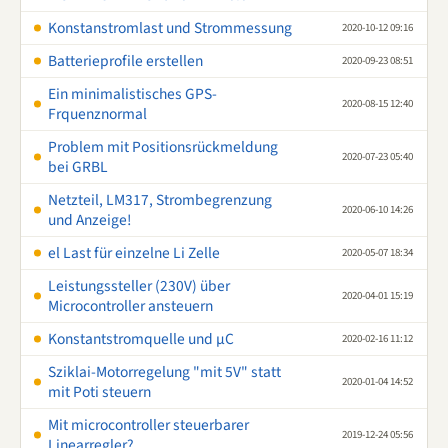
Konstanstromlast und Strommessung
2020-10-12 09:16
Batterieprofile erstellen
2020-09-23 08:51
Ein minimalistisches GPS-
2020-08-15 12:40
Frquenznormal
Problem mit Positionsrückmeldung
2020-07-23 05:40
bei GRBL
Netzteil, LM317, Strombegrenzung
2020-06-10 14:26
und Anzeige!
el Last für einzelne Li Zelle
2020-05-07 18:34
Leistungssteller (230V) über
2020-04-01 15:19
Microcontroller ansteuern
Konstantstromquelle und µC
2020-02-16 11:12
Sziklai-Motorregelung "mit 5V" statt
2020-01-04 14:52
mit Poti steuern
Mit microcontroller steuerbarer
2019-12-24 05:56
Linearregler?