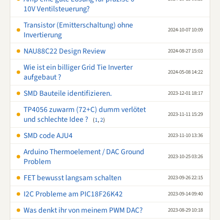
10V Ventilsteuerung?
Transistor (Emitterschaltung) ohne
2024-10-07 10:09
Invertierung
NAU88C22 Design Review
2024-08-27 15:03
Wie ist ein billiger Grid Tie Inverter
2024-05-08 14:22
aufgebaut ?
SMD Bauteile identifizieren.
2023-12-01 18:17
TP4056 zuwarm (72+C) dumm verlötet
2023-11-11 15:29
und schlechte Idee ?
(
1
,
2
)
SMD code AJU4
2023-11-10 13:36
Arduino Thermoelement / DAC Ground
2023-10-25 03:26
Problem
FET bewusst langsam schalten
2023-09-26 22:15
I2C Probleme am PIC18F26K42
2023-09-14 09:40
Was denkt ihr von meinem PWM DAC?
2023-08-29 10:18