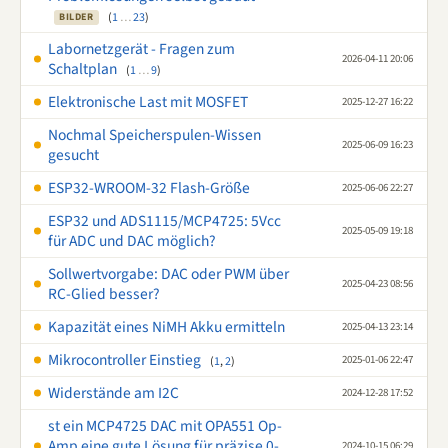
(
1
…
23
)
BILDER
Labornetzgerät - Fragen zum
2026-04-11 20:06
Schaltplan
(
1
…
9
)
Elektronische Last mit MOSFET
2025-12-27 16:22
Nochmal Speicherspulen-Wissen
2025-06-09 16:23
gesucht
ESP32-WROOM-32 Flash-Größe
2025-06-06 22:27
ESP32 und ADS1115/MCP4725: 5Vcc
2025-05-09 19:18
für ADC und DAC möglich?
Sollwertvorgabe: DAC oder PWM über
2025-04-23 08:56
RC-Glied besser?
Kapazität eines NiMH Akku ermitteln
2025-04-13 23:14
Mikrocontroller Einstieg
2025-01-06 22:47
(
1
,
2
)
Widerstände am I2C
2024-12-28 17:52
st ein MCP4725 DAC mit OPA551 Op-
Amp eine gute Lösung für präzise 0-
2024-10-15 06:29