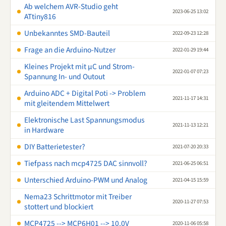
Ab welchem AVR-Studio geht
2023-06-25 13:02
ATtiny816
Unbekanntes SMD-Bauteil
2022-09-23 12:28
Frage an die Arduino-Nutzer
2022-01-29 19:44
Kleines Projekt mit µC und Strom-
2022-01-07 07:23
Spannung In- und Outout
Arduino ADC + Digital Poti -> Problem
2021-11-17 14:31
mit gleitendem Mittelwert
Elektronische Last Spannungsmodus
2021-11-13 12:21
in Hardware
DIY Batterietester?
2021-07-20 20:33
Tiefpass nach mcp4725 DAC sinnvoll?
2021-06-25 06:51
Unterschied Arduino-PWM und Analog
2021-04-15 15:59
Nema23 Schrittmotor mit Treiber
2020-11-27 07:53
stottert und blockiert
MCP4725 --> MCP6H01 --> 10.0V
2020-11-06 05:58