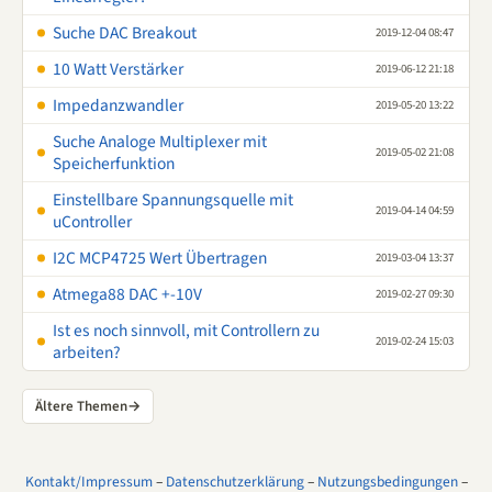
Suche DAC Breakout
2019-12-04 08:47
10 Watt Verstärker
2019-06-12 21:18
Impedanzwandler
2019-05-20 13:22
Suche Analoge Multiplexer mit
2019-05-02 21:08
Speicherfunktion
Einstellbare Spannungsquelle mit
2019-04-14 04:59
uController
I2C MCP4725 Wert Übertragen
2019-03-04 13:37
Atmega88 DAC +-10V
2019-02-27 09:30
Ist es noch sinnvoll, mit Controllern zu
2019-02-24 15:03
arbeiten?
Ältere Themen
→
Kontakt/Impressum
–
Datenschutzerklärung
–
Nutzungsbedingungen
–