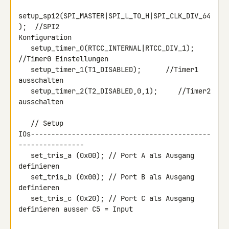
setup_spi2(SPI_MASTER|SPI_L_TO_H|SPI_CLK_DIV_64
);  //SPI2 

Konfiguration

   setup_timer_0(RTCC_INTERNAL|RTCC_DIV_1);  
//Timer0 Einstellungen

   setup_timer_1(T1_DISABLED);      //Timer1 
ausschalten

   setup_timer_2(T2_DISABLED,0,1);     //Timer2 
ausschalten

   // Setup 

IOs--------------------------------------------
----------------

   set_tris_a (0x00); // Port A als Ausgang 
definieren

   set_tris_b (0x00); // Port B als Ausgang 
definieren

   set_tris_c (0x20); // Port C als Ausgang 
definieren ausser C5 = Input
