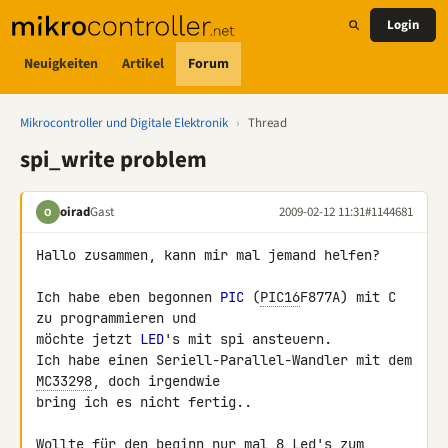
Login
Neuigkeiten
Artikel
Forum
Mikrocontroller und Digitale Elektronik
›
Thread
spi_write problem
oirad
Gast
2009-02-12 11:31
#1144681
O
Hallo zusammen, kann mir mal jemand helfen?

Ich habe eben begonnen 
PIC
 (
PIC16
F877A) mit C 
zu programmieren und 

möchte jetzt 
LED
's mit spi ansteuern.

Ich habe einen Seriell-Parallel-Wandler mit dem 
MC33298
, doch irgendwie 

bring ich es nicht fertig..

Wollte für den beginn nur mal 8 Led's zum 