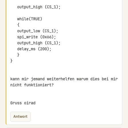
   output_high (CS_1);

   while(TRUE)

   {

   output_low (CS_1);

   spi_write (0x66);

   output_high (CS_1);

   delay_ms (200);

   }

}

kann mir jemand weiterhelfen warum dies bei mir 
nicht funktioniert?

Gruss oirad
Antwort