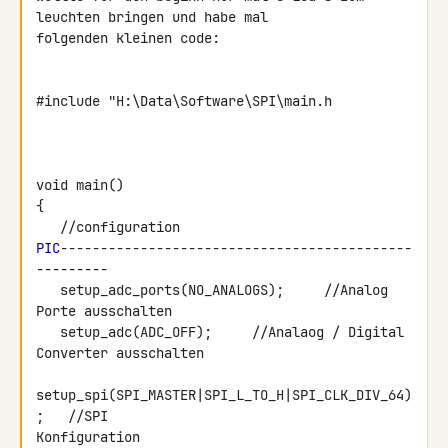
leuchten bringen und habe mal 

folgenden kleinen code:

#include "H:\Data\Software\SPI\main.h

void main()

{

PIC
--------------------------------------------
---------

   setup_adc_ports(NO_ANALOGS);     //Analog 
Porte ausschalten

   setup_adc(ADC_OFF);     //Analaog / Digital 
Converter ausschalten

setup_spi(SPI_MASTER|SPI_L_TO_H|SPI_CLK_DIV_64)
;   //SPI 

Konfiguration
