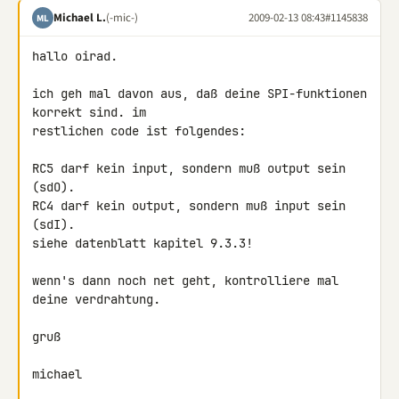
Michael L.
(-mic-)
2009-02-13 08:43
#1145838
ML
hallo oirad.

ich geh mal davon aus, daß deine SPI-funktionen 
korrekt sind. im 

restlichen code ist folgendes:

RC5 darf kein input, sondern muß output sein 
(sdO).

RC4 darf kein output, sondern muß input sein 
(sdI).

siehe datenblatt kapitel 9.3.3!

wenn's dann noch net geht, kontrolliere mal 
deine verdrahtung.

gruß

michael