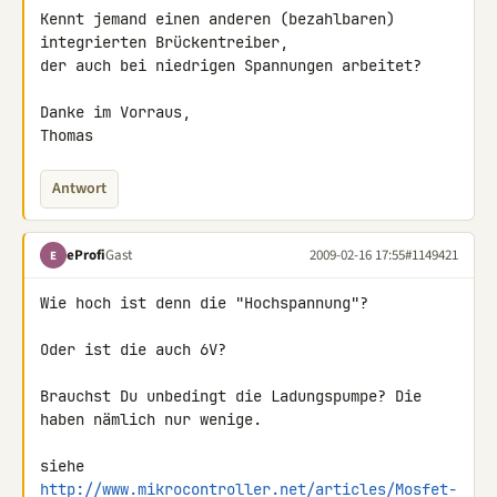
Kennt jemand einen anderen (bezahlbaren) 
integrierten Brückentreiber, 

der auch bei niedrigen Spannungen arbeitet?

Danke im Vorraus,

Thomas
Antwort
eProfi
Gast
2009-02-16 17:55
#1149421
E
Wie hoch ist denn die "Hochspannung"?

Oder ist die auch 6V?

Brauchst Du unbedingt die Ladungspumpe? Die 
haben nämlich nur wenige.

http://www.mikrocontroller.net/articles/Mosfet-