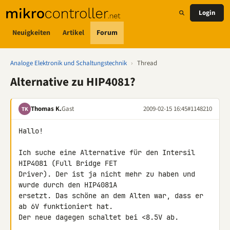
Login
Neuigkeiten
Artikel
Forum
Analoge Elektronik und Schaltungstechnik
›
Thread
Alternative zu HIP4081?
Thomas K.
Gast
2009-02-15 16:45
#1148210
TK
Hallo!

Ich suche eine Alternative für den Intersil 
HIP4081 (Full Bridge FET 

Driver). Der ist ja nicht mehr zu haben und 
wurde durch den HIP4081A 

ersetzt. Das schöne an dem Alten war, dass er 
ab 6V funktioniert hat. 

Der neue dagegen schaltet bei <8.5V ab.
