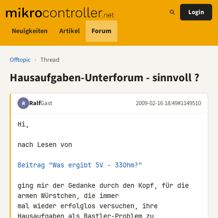
Login
Neuigkeiten
Artikel
Forum
Offtopic
›
Thread
Hausaufgaben-Unterforum - sinnvoll ?
Ralf
Gast
2009-02-16 18:49
#1149510
R
Hi,

nach Lesen von

Beitrag "Was ergibt 5V - 33Ohm?"
ging mir der Gedanke durch den Kopf, für die 
armen Würstchen, die immer 

mal wieder erfolglos versuchen, ihre 
Hausaufgaben als Bastler-Problem zu 
