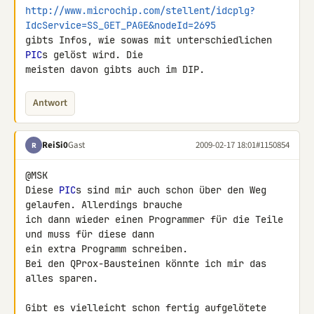
http://www.microchip.com/stellent/idcplg?
IdcService=SS_GET_PAGE&nodeId=2695
gibts Infos, wie sowas mit unterschiedlichen 
PIC
s gelöst wird. Die 

meisten davon gibts auch im DIP.
Antwort
ReiSi0
Gast
2009-02-17 18:01
#1150854
R
@MSK

Diese 
PIC
s sind mir auch schon über den Weg 
gelaufen. Allerdings brauche 

ich dann wieder einen Programmer für die Teile 
und muss für diese dann 

ein extra Programm schreiben.

Bei den QProx-Bausteinen könnte ich mir das 
alles sparen.

Gibt es vielleicht schon fertig aufgelötete 