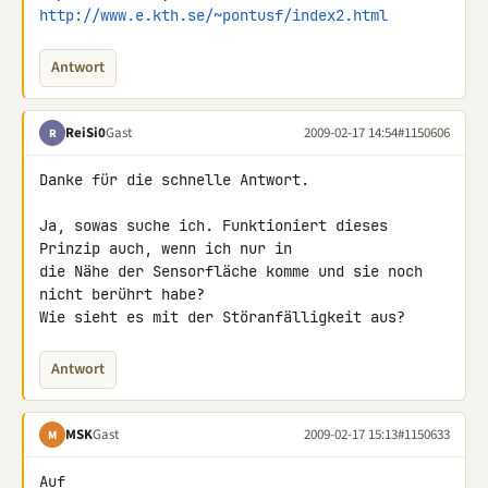
http://www.e.kth.se/~pontusf/index2.html
Antwort
ReiSi0
Gast
2009-02-17 14:54
#1150606
R
Danke für die schnelle Antwort.

Ja, sowas suche ich. Funktioniert dieses 
Prinzip auch, wenn ich nur in 

die Nähe der Sensorfläche komme und sie noch 
nicht berührt habe?

Wie sieht es mit der Störanfälligkeit aus?
Antwort
MSK
Gast
2009-02-17 15:13
#1150633
M