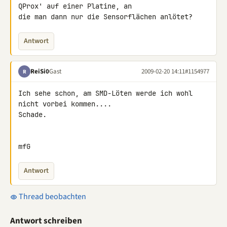
QProx' auf einer Platine, an 

die man dann nur die Sensorflächen anlötet?
Antwort
ReiSi0
Gast
2009-02-20 14:11
#1154977
R
Ich sehe schon, am SMD-Löten werde ich wohl 
nicht vorbei kommen....

Schade.

mfG
Antwort
Thread beobachten
Antwort schreiben