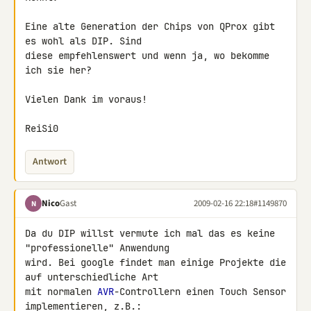
Eine alte Generation der Chips von QProx gibt 
es wohl als DIP. Sind 

diese empfehlenswert und wenn ja, wo bekomme 
ich sie her?

Vielen Dank im voraus!

ReiSi0
Antwort
Nico
Gast
2009-02-16 22:18
#1149870
N
Da du DIP willst vermute ich mal das es keine 
"professionelle" Anwendung 

wird. Bei google findet man einige Projekte die 
auf unterschiedliche Art 

mit normalen 
AVR
-Controllern einen Touch Sensor 