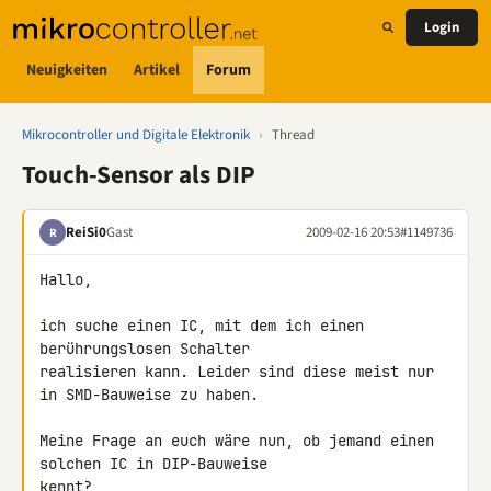
Login
Neuigkeiten
Artikel
Forum
Mikrocontroller und Digitale Elektronik
›
Thread
Touch-Sensor als DIP
ReiSi0
Gast
2009-02-16 20:53
#1149736
R
Hallo,

ich suche einen IC, mit dem ich einen 
berührungslosen Schalter 

realisieren kann. Leider sind diese meist nur 
in SMD-Bauweise zu haben.

Meine Frage an euch wäre nun, ob jemand einen 
solchen IC in DIP-Bauweise 

kennt?
