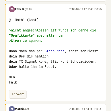
Falk B.
(falk)
2009-02-17 17:15
#1150802
FB
@  Mathi (Gast)

>nicht angeschlossen ist würde ich gerne die 
"Grafikkarte" abschalten um
>Strom zu sparen.
Dann mach das per 
Sleep Mode
, sonst schliesst 
dein 8er dir nämlich 

dein TX Signal kurz, Stichwort Schutzdioden. 
Oder halte ihn im Reset.

MFG

Falk
Antwort
Mathi
Gast
2009-02-17 17:41
#1150830
M