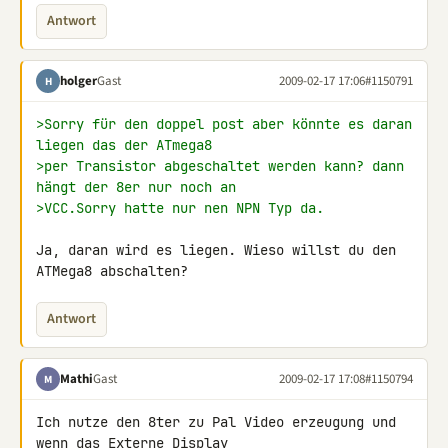
Antwort
holger
Gast
2009-02-17 17:06
#1150791
H
>Sorry für den doppel post aber könnte es daran 
liegen das der ATmega8
>per Transistor abgeschaltet werden kann? dann 
hängt der 8er nur noch an
>VCC.Sorry hatte nur nen NPN Typ da.
Ja, daran wird es liegen. Wieso willst du den 
ATMega8 abschalten?
Antwort
Mathi
Gast
2009-02-17 17:08
#1150794
M
Ich nutze den 8ter zu Pal Video erzeugung und 
wenn das Externe Display 
