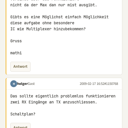
nicht da der Max dan nur mist ausgibt.

Gibts es eine Möglichst einfach Möglichkeit 
diese aufgabe ohne besondere 

IC wie Multiplexer hinzubekommen?

Gruss

mathi
Antwort
holger
Gast
2009-02-17 16:52
#1150768
H
Das sollte eigentlich problemlos funktionieren

zwei RX Eingänge an TX anzuschliessen.

Schaltplan?
Antwort