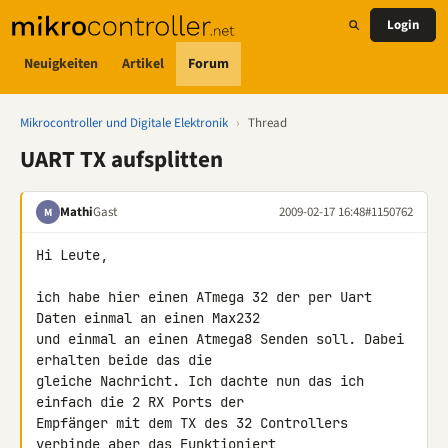
Login
Neuigkeiten
Artikel
Forum
Mikrocontroller und Digitale Elektronik
›
Thread
UART TX aufsplitten
Mathi
Gast
2009-02-17 16:48
#1150762
M
Hi Leute,

ich habe hier einen ATmega 32 der per Uart 
Daten einmal an einen Max232 

und einmal an einen Atmega8 Senden soll. Dabei 
erhalten beide das die 

gleiche Nachricht. Ich dachte nun das ich 
einfach die 2 RX Ports der 

Empfänger mit dem TX des 32 Controllers 
verbinde aber das Funktioniert 
