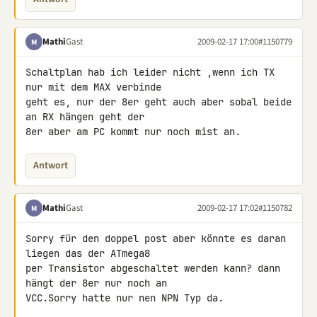
Mathi
Gast
2009-02-17 17:00
#1150779
M
Schaltplan hab ich leider nicht ,wenn ich TX 
nur mit dem MAX verbinde 

geht es, nur der 8er geht auch aber sobal beide 
an RX hängen geht der 

8er aber am PC kommt nur noch mist an.
Antwort
Mathi
Gast
2009-02-17 17:02
#1150782
M
Sorry für den doppel post aber könnte es daran 
liegen das der ATmega8 

per Transistor abgeschaltet werden kann? dann 
hängt der 8er nur noch an 

VCC.Sorry hatte nur nen NPN Typ da.