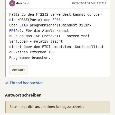
Mars
Gast
2009-02-24 08:44
#1158921
M
Falls du den FT2232 verwendest kannst du über 
die MPSSE(PortA) den 
FPGA
über 
JTAG
 programmieren(zumindest Xilinx 
FPGA
s). Für die Atmels kannst 

du auch das ISP Protokoll - sofern frei 
verfügbar - relativ leicht 

direkt über den FTDI umsetzten. Somit solltest 
du keinen externen ISP 

Programmer brauchen.
Antwort
Thread beobachten
Antwort schreiben
Bitte melde dich an, um einen Beitrag zu schreiben.