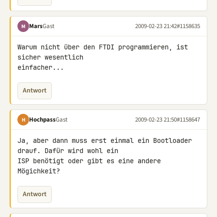
Mars
Gast
2009-02-23 21:42
#1158635
M
Warum nicht über den FTDI programmieren, ist 
sicher wesentlich 

einfacher...
Antwort
Hochpass
Gast
2009-02-23 21:50
#1158647
H
Ja, aber dann muss erst einmal ein Bootloader 
drauf. Dafür wird wohl ein 

ISP benötigt oder gibt es eine andere 
Mögichkeit?
Antwort