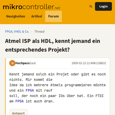
Login
Neuigkeiten
Artikel
Forum
FPGA, VHDL & Co.
›
Thread
Atmel ISP als HDL, kennt jemand ein
entsprechendes Projekt?
Hochpass
Gast
2009-02-23 21:40
#1158631
H
Kennt jemand solch ein Projet oder gibt es noch 
nichts. Mir kommt die 

Idee da ich mehrere Atmels programmieren möchte 
und ein 
FPGA
 mit rauf 

soll, der noch ein paar IOs über hat. Ein FTDI 
am 
FPGA
 ist auch dran.
Antwort