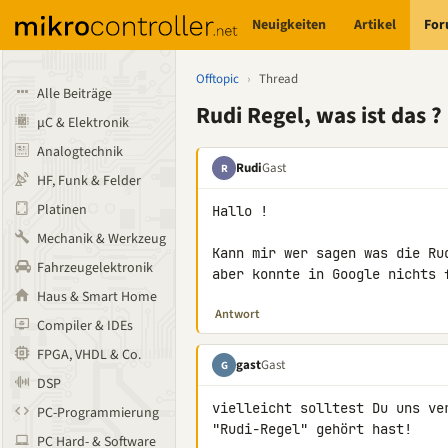
Neuigkeiten
Artikel
Fo
Offtopic
›
Thread
Alle Beiträge
Rudi Regel, was ist das ?
µC & Elektronik
Analogtechnik
Rudi
Gast
R
HF, Funk & Felder
Platinen
Hallo !

Mechanik & Werkzeug
Kann mir wer sagen was die Ru
Fahrzeugelektronik
aber konnte in Google nichts 
Haus & Smart Home
Antwort
Compiler & IDEs
FPGA, VHDL & Co.
gast
Gast
G
DSP
vielleicht solltest Du uns ve
PC-Programmierung
"Rudi-Regel" gehört hast!

PC Hard- & Software