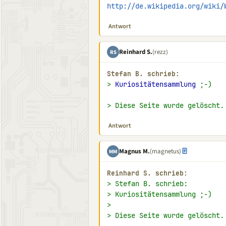
http://de.wikipedia.org/wiki/
Antwort
Reinhard S.
(rezz)
RS
Stefan B. schrieb:
> 
Kuriositätensammlung
 ;-)
> Diese Seite wurde gelöscht.
Antwort
Magnus M.
(magnetus)
MM
Reinhard S. schrieb:
> Stefan B. schrieb:
> Kuriositätensammlung ;-)
>
> Diese Seite wurde gelöscht.