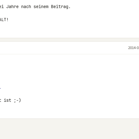
i Jahre nach seinem Beitrag.

ALT!
2014-0
.
t ist ;-)