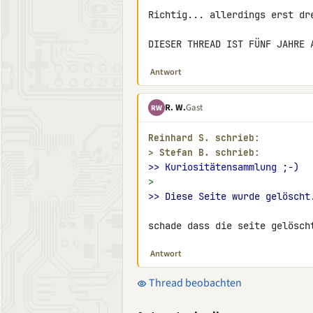
Richtig... allerdings erst dre
DIESER THREAD IST FÜNF JAHRE 
Antwort
R. W.
Gast
RW
Reinhard S. schrieb:
> 
Stefan B. schrieb:
>> 
Kuriositätensammlung
 ;-)
>
>> Diese Seite wurde gelöscht
schade dass die seite gelösch
Antwort
Thread beobachten