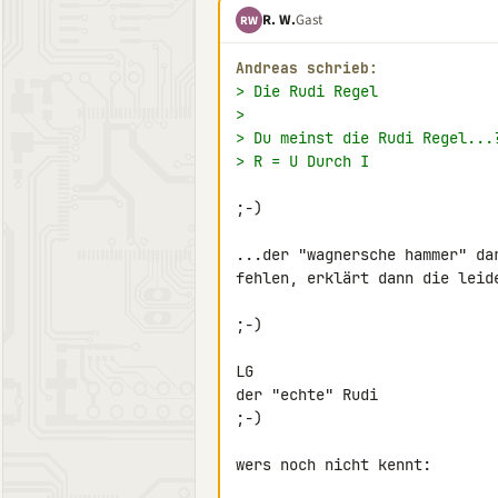
R. W.
Gast
RW
Andreas schrieb:
> Die Rudi Regel
>
> Du meinst die Rudi Regel...
> R = U Durch I
;-)

...der "wagnersche hammer" da
fehlen, erklärt dann die leide
;-)

LG

der "echte" Rudi

;-)

wers noch nicht kennt:
