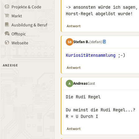
Projekte & Code
-> ansonsten würde ich sagen,
Horst-Regel abgelöst wurde!
Markt
Ausbildung & Beruf
Antwort
Offtopic
Stefan B.
(stefan)
SB
Webseite
Kuriositätensammlung
 ;-)
ANZEIGE
Antwort
Andreas
Gast
A
Die Rudi Regel

Du meinst die Rudi Regel...?

R = U Durch I
Antwort