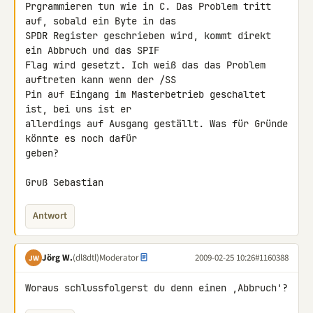
Prgrammieren tun wie in C. Das Problem tritt 
auf, sobald ein Byte in das 

SPDR Register geschrieben wird, kommt direkt 
ein Abbruch und das SPIF 

Flag wird gesetzt. Ich weiß das das Problem 
auftreten kann wenn der /SS 

Pin auf Eingang im Masterbetrieb geschaltet 
ist, bei uns ist er 

allerdings auf Ausgang geställt. Was für Gründe 
könnte es noch dafür 

geben?

Gruß Sebastian
Antwort
Jörg W.
(dl8dtl)
Moderator
2009-02-25 10:26
#1160388
JW
Woraus schlussfolgerst du denn einen ,Abbruch'?