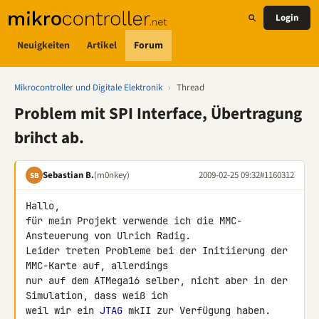
Login
Neuigkeiten
Artikel
Forum
Mikrocontroller und Digitale Elektronik
›
Thread
Problem mit SPI Interface, Übertragung
brihct ab.
Sebastian B.
(m0nkey)
2009-02-25 09:32
#1160312
SB
Hallo,

für mein Projekt verwende ich die MMC-
Ansteuerung von Ulrich Radig. 

Leider treten Probleme bei der Initiierung der 
MMC-Karte auf, allerdings 

nur auf dem ATMega16 selber, nicht aber in der 
Simulation, dass weiß ich 

weil wir ein 
JTAG
 mkII zur Verfügung haben.
