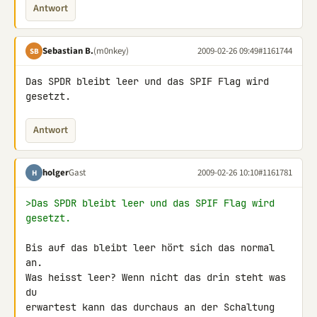
Antwort
Sebastian B.
(m0nkey)
2009-02-26 09:49
#1161744
SB
Das SPDR bleibt leer und das SPIF Flag wird 
gesetzt.
Antwort
holger
Gast
2009-02-26 10:10
#1161781
H
>Das SPDR bleibt leer und das SPIF Flag wird 
gesetzt.
Bis auf das bleibt leer hört sich das normal 
an.

Was heisst leer? Wenn nicht das drin steht was 
du

erwartest kann das durchaus an der Schaltung 