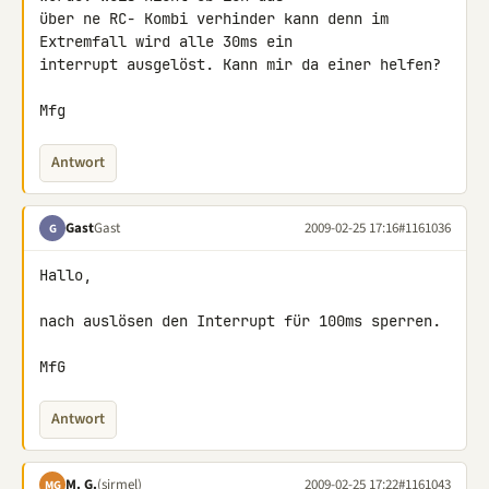
über ne RC- Kombi verhinder kann denn im 
Extremfall wird alle 30ms ein 

interrupt ausgelöst. Kann mir da einer helfen?

Mfg
Antwort
Gast
Gast
2009-02-25 17:16
#1161036
G
Hallo,

nach auslösen den Interrupt für 100ms sperren.

MfG
Antwort
M. G.
(sirmel)
2009-02-25 17:22
#1161043
MG