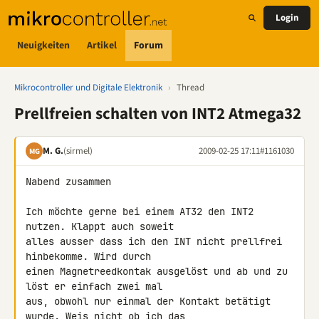
Login
Neuigkeiten
Artikel
Forum
Mikrocontroller und Digitale Elektronik
›
Thread
Prellfreien schalten von INT2 Atmega32
M. G.
(sirmel)
2009-02-25 17:11
#1161030
MG
Nabend zusammen

Ich möchte gerne bei einem AT32 den INT2 
nutzen. Klappt auch soweit 

alles ausser dass ich den INT nicht prellfrei 
hinbekomme. Wird durch 

einen Magnetreedkontak ausgelöst und ab und zu 
löst er einfach zwei mal 

aus, obwohl nur einmal der Kontakt betätigt 
wurde. Weis nicht ob ich das 
