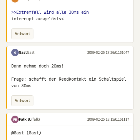
>>Extremfall wird alle 30ms ein
interrupt ausgelöst<<
Antwort
Gast
Gast
2009-02-25 17:26
#1161047
G
Dann nehme doch 20ms!

Frage: schafft der Reedkontakt ein Schaltspiel 
von 30ms
Antwort
Falk B.
(falk)
2009-02-25 18:15
#1161117
FB
@Gast (Gast)
