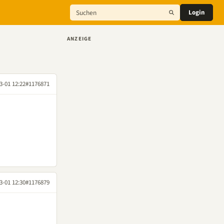
Login
ANZEIGE
3-01 12:22
#1176871
3-01 12:30
#1176879