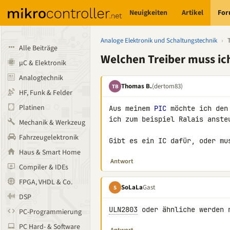
Neuigkeiten
Artikel
Fo
Analoge Elektronik und Schaltungstechnik
›
Alle Beiträge
Welchen Treiber muss i
µC & Elektronik
Analogtechnik
Thomas B.
(dertom83)
TB
HF, Funk & Felder
Platinen
Aus meinem 
PIC
 möchte ich den
ich zum beispiel Ralais ansteu
Mechanik & Werkzeug
Fahrzeugelektronik
Gibt es ein IC dafür, oder mu
Haus & Smart Home
Antwort
Compiler & IDEs
FPGA, VHDL & Co.
SoLaLa
Gast
S
DSP
ULN2803
 oder ähnliche werden 
PC-Programmierung
PC Hard- & Software