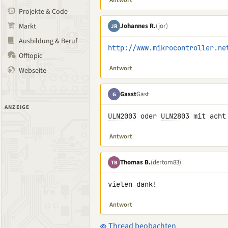
Antwort
Projekte & Code
Johannes R.
(jor)
Markt
JR
Ausbildung & Beruf
http://www.mikrocontroller.ne
Offtopic
Antwort
Webseite
Gasst
Gast
G
ANZEIGE
ULN2003
 oder 
ULN2803
 mit acht
Antwort
Thomas B.
(dertom83)
TB
vielen dank!
Antwort
Thread beobachten