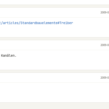
2009-0
t/articles/Standardbauelemente#Treiber
2009-0
 Kanälen.
2009-0