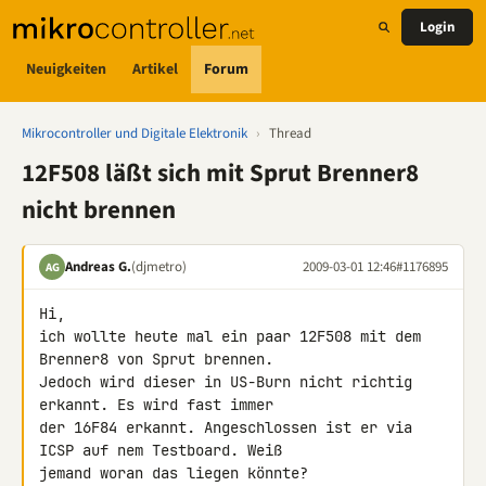
Login
Neuigkeiten
Artikel
Forum
Mikrocontroller und Digitale Elektronik
›
Thread
12F508 läßt sich mit Sprut Brenner8
nicht brennen
Andreas G.
(djmetro)
2009-03-01 12:46
#1176895
AG
Hi,

ich wollte heute mal ein paar 12F508 mit dem 
Brenner8 von Sprut brennen. 

Jedoch wird dieser in US-Burn nicht richtig 
erkannt. Es wird fast immer 

der 16F84 erkannt. Angeschlossen ist er via 
ICSP auf nem Testboard. Weiß 

jemand woran das liegen könnte?
