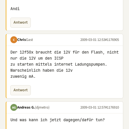
Andi
Antwort
Chris
Gast
2009-03-01 12:53
#1176905
C
Der 12f50x braucht die 12V für den Flash, nicht 
nur die 12V um den ICSP 

zu starten mittels internet Ladungspumpen. 
Warscheinlich haben die 12v 

zuwenig mA.
Antwort
Andreas G.
(djmetro)
2009-03-01 12:57
#1176910
AG
Und was kann ich jetzt dagegen/dafür tun?
