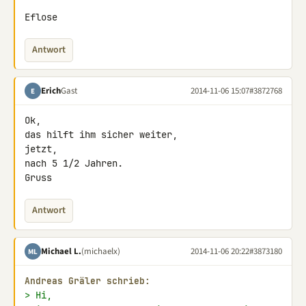
Eflose
Antwort
Erich
Gast
2014-11-06 15:07
#3872768
E
Ok,

das hilft ihm sicher weiter,

jetzt,

nach 5 1/2 Jahren.

Gruss
Antwort
Michael L.
(michaelx)
2014-11-06 20:22
#3873180
ML
Andreas Gräler schrieb:
> Hi,