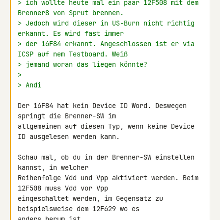
> ich wollte heute mal ein paar 12F508 mit dem 
Brenner8 von Sprut brennen.
> Jedoch wird dieser in US-Burn nicht richtig 
erkannt. Es wird fast immer
> der 16F84 erkannt. Angeschlossen ist er via 
ICSP auf nem Testboard. Weiß
> jemand woran das liegen könnte?
>
> Andi
Der 16F84 hat kein Device ID Word. Deswegen 
springt die Brenner-SW im 

allgemeinen auf diesen Typ, wenn keine Device 
ID ausgelesen werden kann.

Schau mal, ob du in der Brenner-SW einstellen 
kannst, in welcher 

Reihenfolge Vdd und Vpp aktiviert werden. Beim 
12F508 muss Vdd vor Vpp 

eingeschaltet werden, im Gegensatz zu 
beispielsweise dem 12F629 wo es 

anders herum ist.
