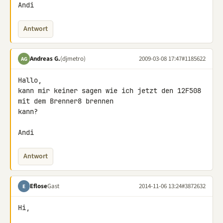
Andi
Antwort
Andreas G.
(djmetro)
2009-03-08 17:47
#1185622
AG
Hallo,

kann mir keiner sagen wie ich jetzt den 12F508 
mit dem Brenner8 brennen 

kann?

Andi
Antwort
Eflose
Gast
2014-11-06 13:24
#3872632
E
Hi,
