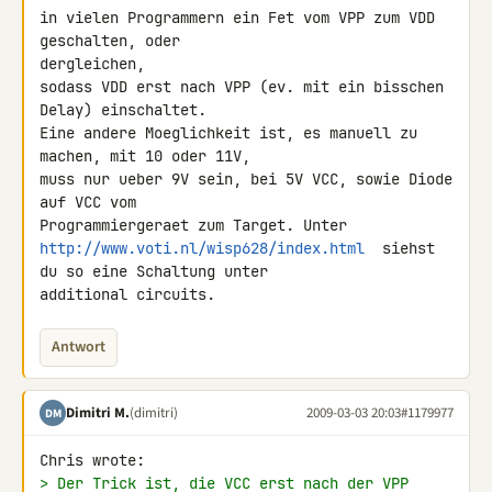
in vielen Programmern ein Fet vom VPP zum VDD 
geschalten, oder 

dergleichen,

sodass VDD erst nach VPP (ev. mit ein bisschen 
Delay) einschaltet.

Eine andere Moeglichkeit ist, es manuell zu 
machen, mit 10 oder 11V,

muss nur ueber 9V sein, bei 5V VCC, sowie Diode 
auf VCC vom 

http://www.voti.nl/wisp628/index.html
  siehst 
du so eine Schaltung unter 

additional circuits.
Antwort
Dimitri M.
(dimitri)
2009-03-03 20:03
#1179977
DM
> Der Trick ist, die VCC erst nach der VPP 