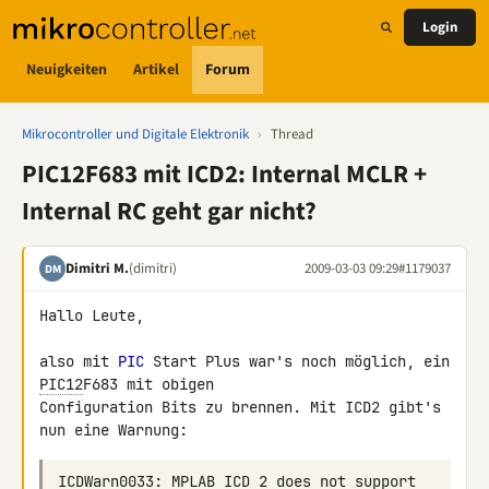
Login
Neuigkeiten
Artikel
Forum
Mikrocontroller und Digitale Elektronik
›
Thread
PIC12F683 mit ICD2: Internal MCLR +
Internal RC geht gar nicht?
Dimitri M.
(dimitri)
2009-03-03 09:29
#1179037
DM
Hallo Leute,

also mit 
PIC
 Start Plus war's noch möglich, ein 
PIC12
F683 mit obigen 

Configuration Bits zu brennen. Mit ICD2 gibt's 
ICDWarn0033: MPLAB ICD 2 does not support 