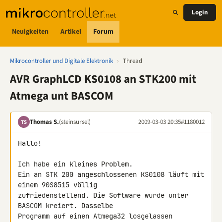
Login
Neuigkeiten
Artikel
Forum
Mikrocontroller und Digitale Elektronik
›
Thread
AVR GraphLCD KS0108 an STK200 mit
Atmega unt BASCOM
Thomas S.
(steinsursel)
2009-03-03 20:35
#1180012
TS
Hallo!

Ich habe ein kleines Problem.

Ein an STK 200 angeschlossenen KS0108 läuft mit 
einem 90S8515 völlig 

zufriedenstellend. Die Software wurde unter 
BASCOM kreiert. Dasselbe 

Programm auf einen Atmega32 losgelassen 