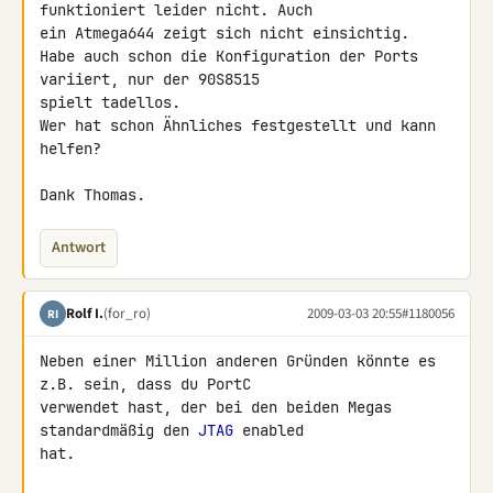
funktioniert leider nicht. Auch 

ein Atmega644 zeigt sich nicht einsichtig.

Habe auch schon die Konfiguration der Ports 
variiert, nur der 90S8515 

spielt tadellos.

Wer hat schon Ähnliches festgestellt und kann 
helfen?

Dank Thomas.
Antwort
Rolf I.
(for_ro)
2009-03-03 20:55
#1180056
RI
Neben einer Million anderen Gründen könnte es 
z.B. sein, dass du PortC 

verwendet hast, der bei den beiden Megas 
standardmäßig den 
JTAG
 enabled 

hat.
