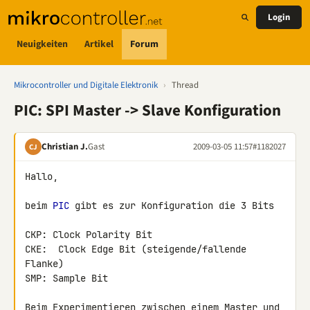
Login
Neuigkeiten
Artikel
Forum
Mikrocontroller und Digitale Elektronik
›
Thread
PIC: SPI Master -> Slave Konfiguration
Christian J.
Gast
2009-03-05 11:57
#1182027
CJ
Hallo,

beim 
PIC
 gibt es zur Konfiguration die 3 Bits

CKP: Clock Polarity Bit

CKE:  Clock Edge Bit (steigende/fallende 
Flanke)

SMP: Sample Bit

Beim Experimentieren zwischen einem Master und 