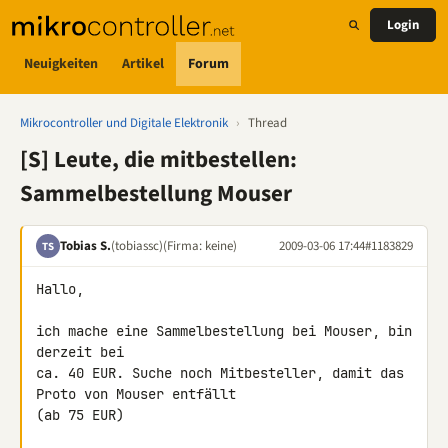
Login
Neuigkeiten
Artikel
Forum
Mikrocontroller und Digitale Elektronik
›
Thread
[S] Leute, die mitbestellen:
Sammelbestellung Mouser
Tobias S.
(tobiassc)
(Firma: keine)
2009-03-06 17:44
#1183829
TS
Hallo,

ich mache eine Sammelbestellung bei Mouser, bin 
derzeit bei

ca. 40 EUR. Suche noch Mitbesteller, damit das 
Proto von Mouser entfällt 

(ab 75 EUR)
