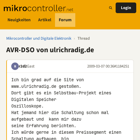
Login
Neuigkeiten
Artikel
Forum
Mikrocontroller und Digitale Elektronik
›
Thread
AVR-DSO von ulrichradig.de
r2d2
Gast
2009-03-07 00:36
#1184251
R
Ich bin grad auf die Site von 
www.ulrichradig.de gestoßen.

Dort gibt es ein Selbstbau-Projekt eines 
Digitalen Speicher 

Oszilloskope.

Hat jemand hier die Schaltung schon mal 
aufgebaut und  kann mir dazu 

seine Erfahrung berichten.

Ich würde gerne in diesem Preissegment einen 
Schaltung aufbauen, bin 
