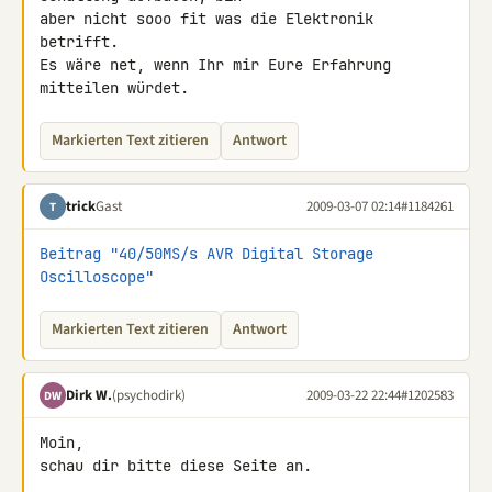
aber nicht sooo fit was die Elektronik 
betrifft.

Es wäre net, wenn Ihr mir Eure Erfahrung 
mitteilen würdet.
Markierten Text zitieren
Antwort
trick
Gast
2009-03-07 02:14
#1184261
T
Beitrag "40/50MS/s AVR Digital Storage 
Oscilloscope"
Markierten Text zitieren
Antwort
Dirk W.
(psychodirk)
2009-03-22 22:44
#1202583
DW
Moin,

schau dir bitte diese Seite an.
