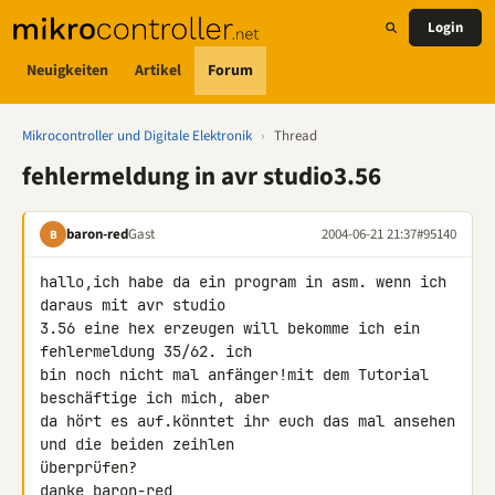
Login
Neuigkeiten
Artikel
Forum
Mikrocontroller und Digitale Elektronik
›
Thread
fehlermeldung in avr studio3.56
baron-red
Gast
2004-06-21 21:37
#95140
B
hallo,ich habe da ein program in asm. wenn ich 
daraus mit avr studio

3.56 eine hex erzeugen will bekomme ich ein 
fehlermeldung 35/62. ich

bin noch nicht mal anfänger!mit dem Tutorial 
beschäftige ich mich, aber

da hört es auf.könntet ihr euch das mal ansehen 
und die beiden zeihlen

überprüfen?

danke baron-red