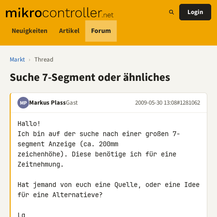
Login
Neuigkeiten
Artikel
Forum
Markt
›
Thread
Suche 7-Segment oder ähnliches
Markus Plass
Gast
2009-05-30 13:08
#1281062
MP
Hallo!

Ich bin auf der suche nach einer großen 7-
segment Anzeige (ca. 200mm 

zeichenhöhe). Diese benötige ich für eine 
Zeitnehmung.

Hat jemand von euch eine Quelle, oder eine Idee 
für eine Alternatieve?

Lg
