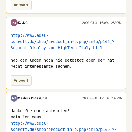
Antwort
K. J.
Gast
2009-05-31 16:09
#1282052
KJ
http://www.edel-
schrott.de/shop/product_info.php/info/p146_7-
Segment-Display-von-HighTech-Italy.html
hab den laden noch nie getestet aber der hat 
recht interessante sachen.
Antwort
Markus Plass
Gast
2009-06-01 12:18
#1282796
MP
danke für eure antworten!

http://www.edel-
schrott.de/shop/product_info.php/info/p146_7-