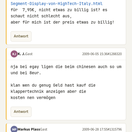
Segment-Display-von-HighTech-Italy.html
für  7,95€, nicht etwas zu billig ist? es 
schaut nicht schlecht aus, 

aber für mich ist der preis etwas zu billig!
Antwort
K. J.
Gast
2009-06-05 15:36
#1288320
KJ
nja bei egay ligen die beim chinesen auch so um 
und bei 8eur.

klan wen du genug Geld hast kauf die 
klappertechnik anzeigen aber die 

kosten nen vermögen
Antwort
Markus Plass
Gast
2009-06-28 17:55
#1315796
MP