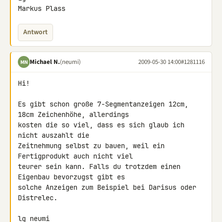
Markus Plass
Antwort
Michael N.
(neumi)
2009-05-30 14:00
#1281116
MN
Hi!

Es gibt schon große 7-Segmentanzeigen 12cm, 
18cm Zeichenhöhe, allerdings 

kosten die so viel, dass es sich glaub ich 
nicht auszahlt die 

Zeitnehmung selbst zu bauen, weil ein 
Fertigprodukt auch nicht viel 

teurer sein kann. Falls du trotzdem einen 
Eigenbau bevorzugst gibt es 

solche Anzeigen zum Beispiel bei Darisus oder 
Distrelec.

lg neumi