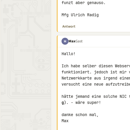
funzt aber genauso.

Mfg Ulrich Radig
Antwort
Max
Gast
M
Hallo!

Ich habe selber diesen Webser
funktioniert. jedoch ist mir 
Netzwerkkarte aus irgend eine
versucht eine neue aufzutreib
g
). - wäre super!

danke schon mal,

Max