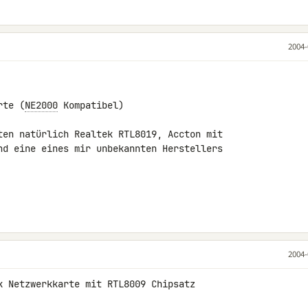
2004-
rte (
NE2000
 Kompatibel)

ten natürlich Realtek RTL8019, Accton mit

nd eine eines mir unbekannten Herstellers

2004-
k Netzwerkkarte mit RTL8009 Chipsatz
