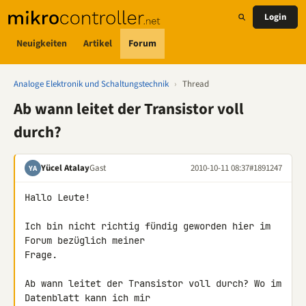
Login
Neuigkeiten
Artikel
Forum
Analoge Elektronik und Schaltungstechnik
›
Thread
Ab wann leitet der Transistor voll
durch?
Yücel Atalay
Gast
2010-10-11 08:37
#1891247
YA
Hallo Leute!

Ich bin nicht richtig fündig geworden hier im 
Forum bezüglich meiner 

Frage.

Ab wann leitet der Transistor voll durch? Wo im 
Datenblatt kann ich mir 
