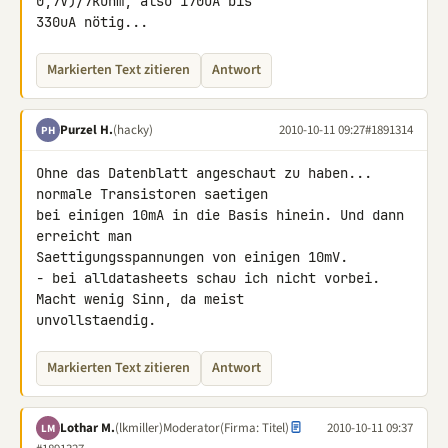
0,7V)/7kOhm, also 170uA bis 

330uA nötig...
Markierten Text zitieren
Antwort
Purzel H.
(hacky)
2010-10-11 09:27
#1891314
PH
Ohne das Datenblatt angeschaut zu haben... 
normale Transistoren saetigen 

bei einigen 10mA in die Basis hinein. Und dann 
erreicht man 

Saettigungsspannungen von einigen 10mV.

- bei alldatasheets schau ich nicht vorbei. 
Macht wenig Sinn, da meist 

unvollstaendig.
Markierten Text zitieren
Antwort
Lothar M.
(lkmiller)
Moderator
(Firma: Titel)
2010-10-11 09:37
LM