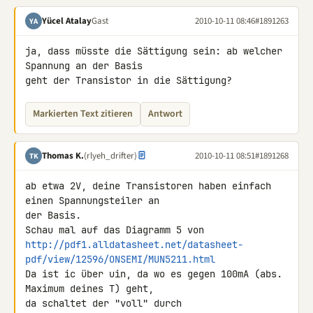
Yücel Atalay
Gast
2010-10-11 08:46
#1891263
YA
ja, dass müsste die Sättigung sein: ab welcher 
Spannung an der Basis 

geht der Transistor in die Sättigung?
Markierten Text zitieren
Antwort
Thomas K.
(rlyeh_drifter)
2010-10-11 08:51
#1891268
TK
ab etwa 2V, deine Transistoren haben einfach 
einen Spannungsteiler an 

der Basis.

http://pdf1.alldatasheet.net/datasheet-
pdf/view/12596/ONSEMI/MUN5211.html
Da ist ic über uin, da wo es gegen 100mA (abs. 
Maximum deines T) geht, 

da schaltet der "voll" durch