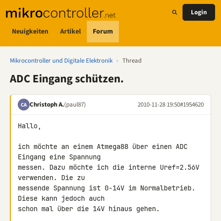
Login
Neuigkeiten
Artikel
Forum
Mikrocontroller und Digitale Elektronik
›
Thread
ADC Eingang schützen.
Christoph A.
(paul87)
2010-11-28 19:50
#1954620
CA
Hallo,

ich möchte an einem Atmega88 über einen ADC 
Eingang eine Spannung 

messen. Dazu möchte ich die interne Uref=2.56V 
verwenden. Die zu 

messende Spannung ist 0-14V im Normalbetrieb. 
Diese kann jedoch auch 

schon mal über die 14V hinaus gehen.
