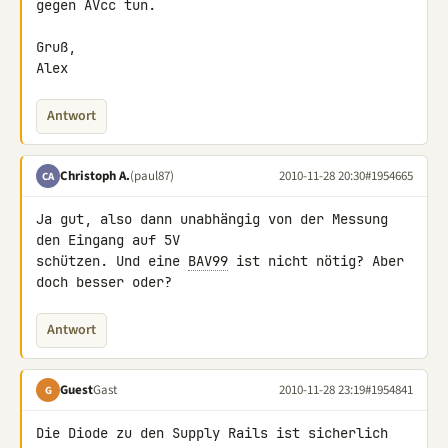
gegen AVcc tun.

Gruß,

Alex
Antwort
Christoph A.
(paul87)
2010-11-28 20:30
#1954665
CA
Ja gut, also dann unabhängig von der Messung 
den Eingang auf 5V 

schützen. Und eine 
BAV99
 ist nicht nötig? Aber 
doch besser oder?
Antwort
Guest
Gast
2010-11-28 23:19
#1954841
G
Die Diode zu den Supply Rails ist sicherlich 