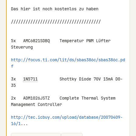
Das hier ist noch kostenlos zu haben

/////////////////////////////////////

5x   AMC6821SDBQ    Temperatur PWM Lüfter 
Steuerung

http://focus.ti.com/lit/ds/sbas386c/sbas386c.pd
f
3x   
1N5711
         Shottky Diode 70V 15mA D0-
35

2x   ADM1026JSTZ    Complete Thermal System 
Management Controller

http://tec.icbuy.com/upload/database/20070409-
16/1
...