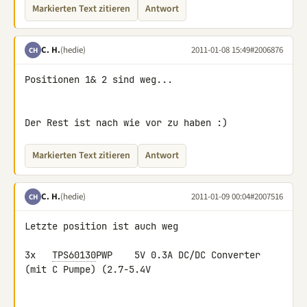
Markierten Text zitieren
Antwort
C. H.
(hedie)
2011-01-08 15:49
#2006876
CH
Positionen 1& 2 sind weg...

Der Rest ist nach wie vor zu haben :)
Markierten Text zitieren
Antwort
C. H.
(hedie)
2011-01-09 00:04
#2007516
CH
Letzte position ist auch weg

3x   
TPS60130
PWP    5V 0.3A DC/DC Converter 
(mit C Pumpe) (2.7-5.4V
