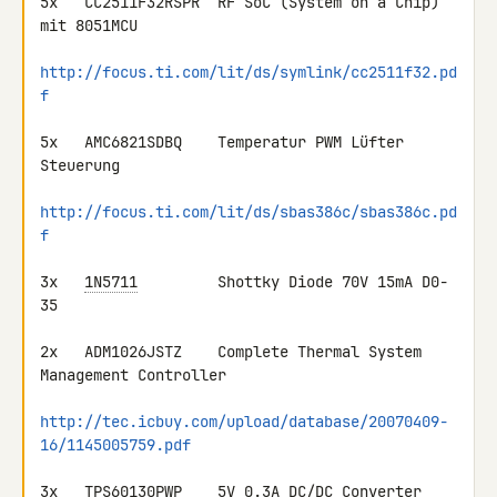
5x   CC2511F32RSPR  RF SoC (System on a Chip) 
mit 8051MCU

http://focus.ti.com/lit/ds/symlink/cc2511f32.pd
f
5x   AMC6821SDBQ    Temperatur PWM Lüfter 
Steuerung

http://focus.ti.com/lit/ds/sbas386c/sbas386c.pd
f
3x   
1N5711
         Shottky Diode 70V 15mA D0-
35

2x   ADM1026JSTZ    Complete Thermal System 
Management Controller

http://tec.icbuy.com/upload/database/20070409-
16/1145005759.pdf
3x   
TPS60130
PWP    5V 0.3A DC/DC Converter 