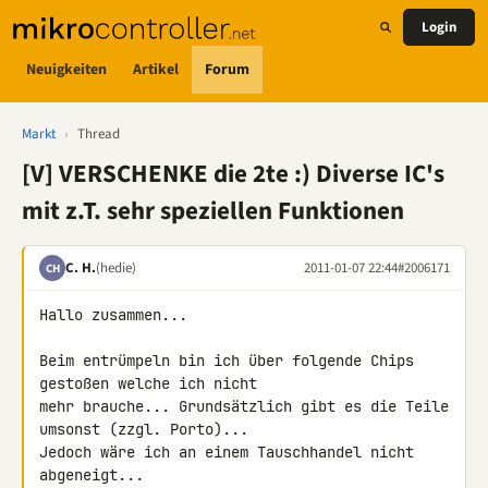
Login
Neuigkeiten
Artikel
Forum
Markt
›
Thread
[V] VERSCHENKE die 2te :) Diverse IC's
mit z.T. sehr speziellen Funktionen
C. H.
(hedie)
2011-01-07 22:44
#2006171
CH
Hallo zusammen...

Beim entrümpeln bin ich über folgende Chips 
gestoßen welche ich nicht

mehr brauche... Grundsätzlich gibt es die Teile 
umsonst (zzgl. Porto)... 

Jedoch wäre ich an einem Tauschhandel nicht 
abgeneigt...
