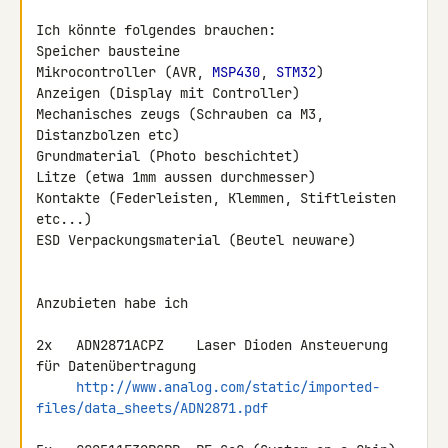
Ich könnte folgendes brauchen:

Speicher bausteine

Mikrocontroller (AVR, 
MSP430
, 
STM32
)

Anzeigen (Display mit Controller)

Mechanisches zeugs (Schrauben ca M3, 
Distanzbolzen etc)

Grundmaterial (Photo beschichtet)

Litze (etwa 1mm aussen durchmesser)

Kontakte (Federleisten, Klemmen, Stiftleisten 
etc...)

ESD Verpackungsmaterial (Beutel neuware)

Anzubieten habe ich

2x   ADN2871ACPZ    Laser Dioden Ansteuerung 
für Datenübertragung

http://www.analog.com/static/imported-
files/data_sheets/ADN2871.pdf