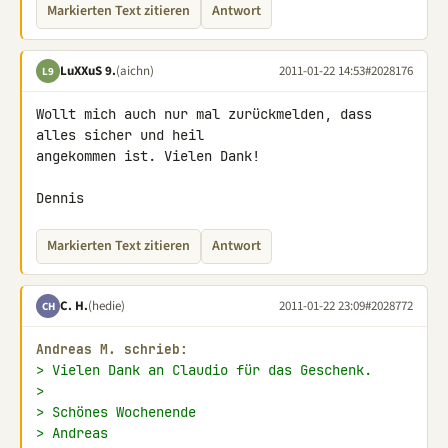
Markierten Text zitieren
Antwort
LuXXuS 9.
(aichn)
2011-01-22 14:53
#2028176
L9
Wollt mich auch nur mal zurückmelden, dass 
alles sicher und heil 

angekommen ist. Vielen Dank!

Dennis
Markierten Text zitieren
Antwort
C. H.
(hedie)
2011-01-22 23:09
#2028772
CH
Andreas M. schrieb:
> Vielen Dank an Claudio für das Geschenk.
>
> Schönes Wochenende
> Andreas