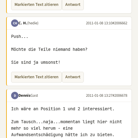
Markierten Text zitieren
Antwort
C. H.
(hedie)
2011-01-08 13:10
#2006662
CH
Push...

Möchte die Teile niemand haben?

Sie sind ja umsonst!
Markierten Text zitieren
Antwort
Dennis
Gast
2011-01-08 13:27
#2006678
D
Ich wäre an Position 1 und 2 interessiert.

Zum Tausch...naja...momentan liegt hier nicht 
mehr so viel herum - eine 

Aufwandsentschädigung hätte ich zu bieten.