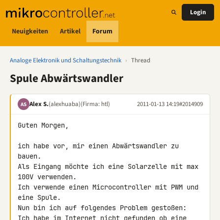
Login
Neuigkeiten
Artikel
Forum
Analoge Elektronik und Schaltungstechnik
›
Thread
Spule Abwärtswandler
Alex S.
(alexhuaba)
(Firma: htl)
2011-01-13 14:19
#2014909
AS
Guten Morgen,

ich habe vor, mir einen Abwärtswandler zu 
bauen.

Als Eingang möchte ich eine Solarzelle mit max 
100V verwenden.

Ich verwende einen Microcontroller mit PWM und 
eine Spule.

Nun bin ich auf folgendes Problem gestoßen:

Ich habe im Internet nicht gefunden ob eine 