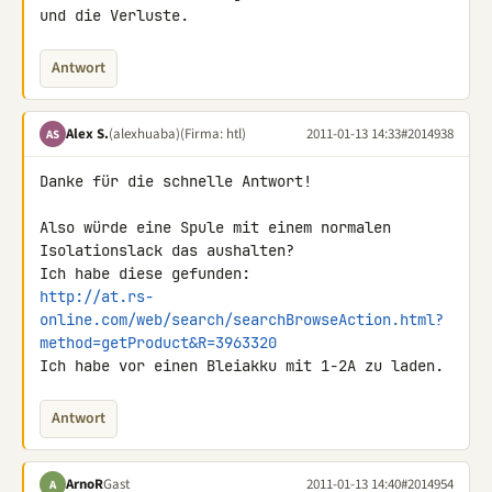
und die Verluste.
Antwort
Alex S.
(alexhuaba)
(Firma: htl)
2011-01-13 14:33
#2014938
AS
Danke für die schnelle Antwort!

Also würde eine Spule mit einem normalen 
Isolationslack das aushalten?

http://at.rs-
online.com/web/search/searchBrowseAction.html?
method=getProduct&R=3963320
Ich habe vor einen Bleiakku mit 1-2A zu laden.
Antwort
ArnoR
Gast
2011-01-13 14:40
#2014954
A