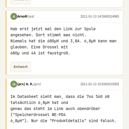
ArnoR
Gast
2011-01-13 14:55
#2014985
A
Hab erst jetzt mal den Link zur Spule 
angesehen. Dort stimmt was nicht. 

Niemals hat die 680µH und 3,8A. 6,8µH kann man 
glauben. Eine Drossel mit 

680µ und 4A ist faustgroß.
Antwort
(prx) A. K.
(prx)
2011-01-13 15:02
#2015005
(A
Im Datasheet sieht man, dass die 744 560 68 
tatsächlich 6,8µH hat und 

genau das steht im Link auch obendrüber 
("Speicherdrossel WE-PD4 

6,8μH"). Nur die "Produktdetails" sind falsch.