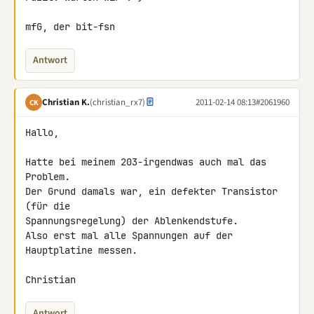
mfG, der bit-fsn
Antwort
Christian K.
(christian_rx7)
2011-02-14 08:13
#2061960
CK
Hallo,

Hatte bei meinem 203-irgendwas auch mal das 
Problem.

Der Grund damals war, ein defekter Transistor 
(für die 

Spannungsregelung) der Ablenkendstufe.

Also erst mal alle Spannungen auf der 
Hauptplatine messen.

Christian
Antwort