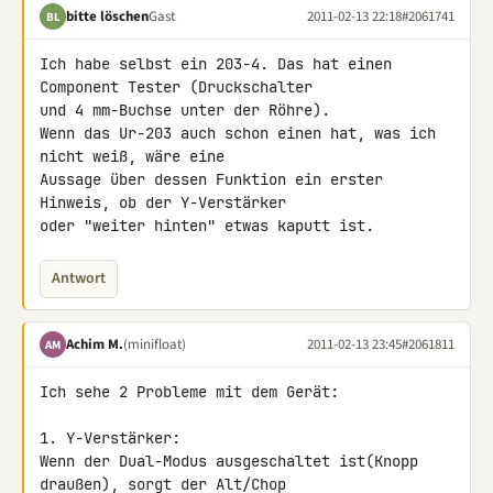
bitte löschen
Gast
2011-02-13 22:18
#2061741
BL
Ich habe selbst ein 203-4. Das hat einen 
Component Tester (Druckschalter 

und 4 mm-Buchse unter der Röhre).

Wenn das Ur-203 auch schon einen hat, was ich 
nicht weiß, wäre eine 

Aussage über dessen Funktion ein erster 
Hinweis, ob der Y-Verstärker 

oder "weiter hinten" etwas kaputt ist.
Antwort
Achim M.
(minifloat)
2011-02-13 23:45
#2061811
AM
Ich sehe 2 Probleme mit dem Gerät:

1. Y-Verstärker:

Wenn der Dual-Modus ausgeschaltet ist(Knopp 
draußen), sorgt der Alt/Chop 
