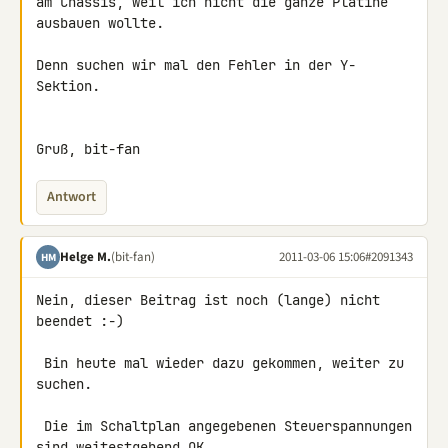
am Chassis, weil ich nicht die ganze Platine 
ausbauen wollte.

Denn suchen wir mal den Fehler in der Y-
Sektion.

Gruß, bit-fan
Antwort
Helge M.
(bit-fan)
2011-03-06 15:06
#2091343
HM
Nein, dieser Beitrag ist noch (lange) nicht 
beendet :-)

 Bin heute mal wieder dazu gekommen, weiter zu 
suchen.

 Die im Schaltplan angegebenen Steuerspannungen 
sind weitestgehend OK,
