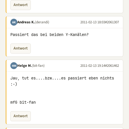
Antwort
Andreas K.
(derandi)
2011-02-13 18:03
#2061307
AK
Passiert das bei beiden Y-Kanälen?
Antwort
Helge M.
(bit-fan)
2011-02-13 19:14
#2061462
HM
Jau, tut es....bzw....es passiert eben nichts 
:-)

mfG bit-fan
Antwort