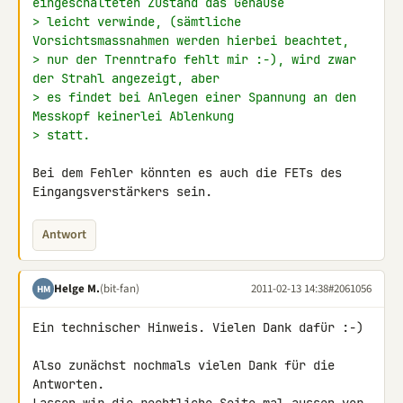
eingeschalteten Zustand das Gehäuse
> leicht verwinde, (sämtliche 
Vorsichtsmassnahmen werden hierbei beachtet,
> nur der Trenntrafo fehlt mir :-), wird zwar 
der Strahl angezeigt, aber
> es findet bei Anlegen einer Spannung an den 
Messkopf keinerlei Ablenkung
> statt.
Bei dem Fehler könnten es auch die FETs des 
Eingangsverstärkers sein.
Antwort
Helge M.
(bit-fan)
2011-02-13 14:38
#2061056
HM
Ein technischer Hinweis. Vielen Dank dafür :-)

Also zunächst nochmals vielen Dank für die 
Antworten.
