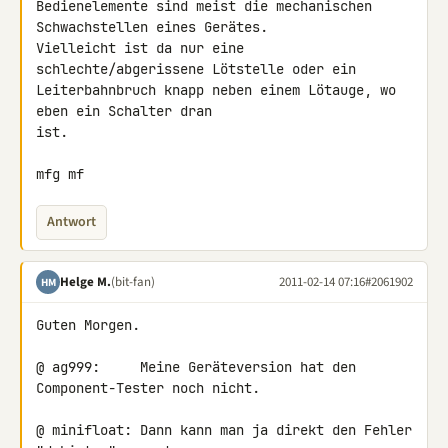
Bedienelemente sind meist die mechanischen 
Schwachstellen eines Gerätes. 

Vielleicht ist da nur eine 
schlechte/abgerissene Lötstelle oder ein 

Leiterbahnbruch knapp neben einem Lötauge, wo 
eben ein Schalter dran 

ist.

mfg mf
Antwort
Helge M.
(bit-fan)
2011-02-14 07:16
#2061902
HM
Guten Morgen.

@ ag999:     Meine Geräteversion hat den 
Component-Tester noch nicht.

@ minifloat: Dann kann man ja direkt den Fehler 