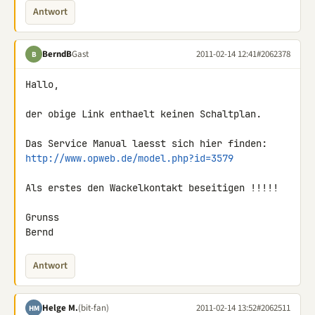
Antwort
BerndB
Gast
2011-02-14 12:41
#2062378
B
Hallo,

der obige Link enthaelt keinen Schaltplan.

http://www.opweb.de/model.php?id=3579
Als erstes den Wackelkontakt beseitigen !!!!!

Grunss

Bernd
Antwort
Helge M.
(bit-fan)
2011-02-14 13:52
#2062511
HM