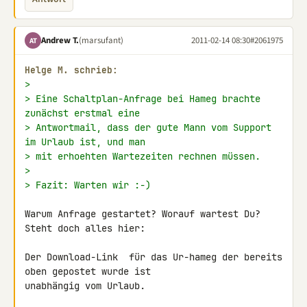
Andrew T.
(marsufant)
2011-02-14 08:30
#2061975
AT
Helge M. schrieb:
>
> Eine Schaltplan-Anfrage bei Hameg brachte 
zunächst erstmal eine
> Antwortmail, dass der gute Mann vom Support 
im Urlaub ist, und man
> mit erhoehten Wartezeiten rechnen müssen.
>
> Fazit: Warten wir :-)
Warum Anfrage gestartet? Worauf wartest Du? 
Steht doch alles hier:

Der Download-Link  für das Ur-hameg der bereits 
oben gepostet wurde ist 

unabhängig vom Urlaub.