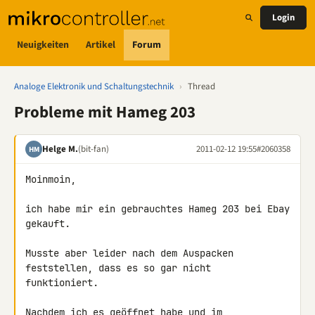
Login
Neuigkeiten
Artikel
Forum
Analoge Elektronik und Schaltungstechnik
›
Thread
Probleme mit Hameg 203
Helge M.
(bit-fan)
2011-02-12 19:55
#2060358
HM
Moinmoin,

ich habe mir ein gebrauchtes Hameg 203 bei Ebay 
gekauft.

Musste aber leider nach dem Auspacken 
feststellen, dass es so gar nicht

funktioniert.

Nachdem ich es geöffnet habe und im 