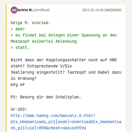
Achim M.
(minifloat)
2011-02-13 00:18
#2060581
AM
Helge M. schrieb:
> aber
> es findet bei Anlegen einer Spannung an den 
Messkopf keinerlei Ablenkung
> statt.
Nicht dass der Kopplungsschalter noch auf GND 
steht? Entsprechende V/Div 

Skalierung eingestellt? Tastkopf und Kabel dazu 
in Ordnung?

mfg mf

PS: Besorg dir den Schaltplan.

http://www.hameg.com/manuals.0.html?
&tx_hmdownloads_pi1[mode]=download&tx_hmdownloa
ds_pi1[uid]=898&cHash=da6c6d959a