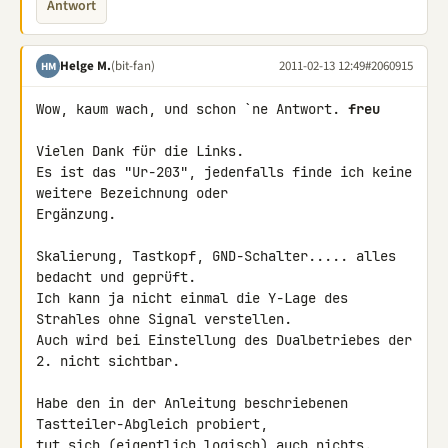
Antwort
Helge M.
(bit-fan)
2011-02-13 12:49
#2060915
HM
Wow, kaum wach, und schon `ne Antwort. 
freu
Vielen Dank für die Links.

Es ist das "Ur-203", jedenfalls finde ich keine 
weitere Bezeichnung oder

Ergänzung.

Skalierung, Tastkopf, GND-Schalter..... alles 
bedacht und geprüft.

Ich kann ja nicht einmal die Y-Lage des 
Strahles ohne Signal verstellen.

Auch wird bei Einstellung des Dualbetriebes der 
2. nicht sichtbar.

Habe den in der Anleitung beschriebenen 
Tastteiler-Abgleich probiert,

tut sich (eigentlich logisch) auch nichts.
