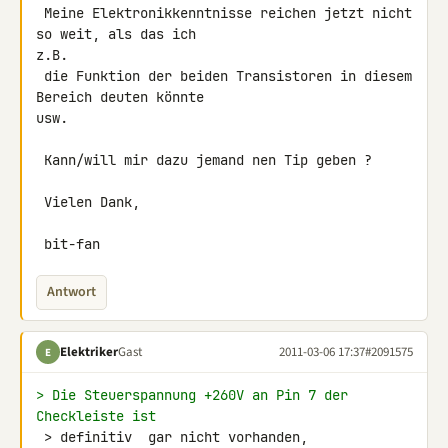
 Meine Elektronikkenntnisse reichen jetzt nicht 
so weit, als das ich 

z.B.

 die Funktion der beiden Transistoren in diesem 
Bereich deuten könnte 

usw.

 Kann/will mir dazu jemand nen Tip geben ?

 Vielen Dank,

 bit-fan
Antwort
Elektriker
Gast
2011-03-06 17:37
#2091575
E
> Die Steuerspannung +260V an Pin 7 der 
Checkleiste ist
 > definitiv  gar nicht vorhanden,
