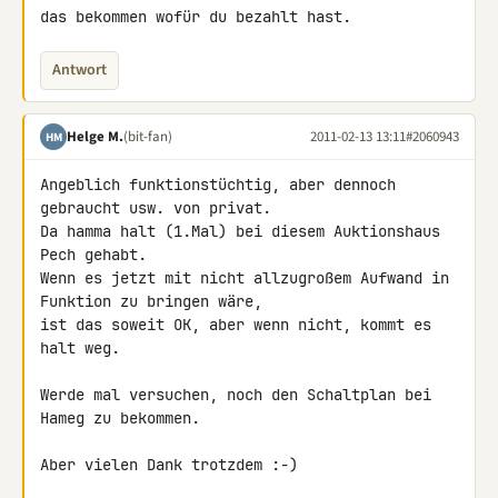
das bekommen wofür du bezahlt hast.
Antwort
Helge M.
(bit-fan)
2011-02-13 13:11
#2060943
HM
Angeblich funktionstüchtig, aber dennoch 
gebraucht usw. von privat.

Da hamma halt (1.Mal) bei diesem Auktionshaus 
Pech gehabt.

Wenn es jetzt mit nicht allzugroßem Aufwand in 
Funktion zu bringen wäre,

ist das soweit OK, aber wenn nicht, kommt es 
halt weg.

Werde mal versuchen, noch den Schaltplan bei 
Hameg zu bekommen.

Aber vielen Dank trotzdem :-)